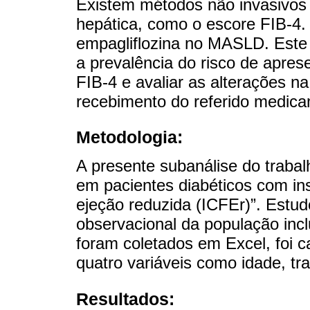
Existem métodos não invasivos q
hepática, como o escore FIB-4.
empagliflozina no MASLD. Este 
a prevalência do risco de apres
FIB-4 e avaliar as alterações n
recebimento do referido medic
Metodologia:
A presente subanálise do traba
em pacientes diabéticos com ins
ejeção reduzida (ICFEr)”. Estudo
observacional da população in
foram coletados em Excel, foi c
quatro variáveis ​​como idade, 
Resultados: