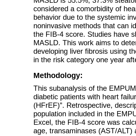
MASLD is 55.5%, 37.3% steatohepa
considered a comorbidity of heart
behavior due to the systemic in
noninvasive methods that can iden
the FIB-4 score. Studies have sh
MASLD. This work aims to determ
developing liver fibrosis using 
in the risk category one year aft
Methodology:
This subanalysis of the EMPUMIC
diabetic patients with heart failu
(HFrEF)”. Retrospective, descrip
population included in the EMPU
Excel, the FIB-4 score was calc
age, transaminases (AST/ALT) a