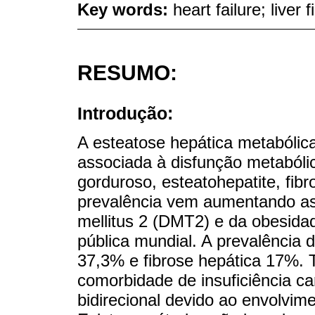
Key words:
heart failure; liver 
RESUMO:
Introdução:
A esteatose hepática metabólic
associada à disfunção metabólic
gorduroso, esteatohepatite, fib
prevalência vem aumentando as
mellitus 2 (DMT2) e da obesid
pública mundial. A prevalência
37,3% e fibrose hepática 17%.
comorbidade de insuficiência c
bidirecional devido ao envolvim