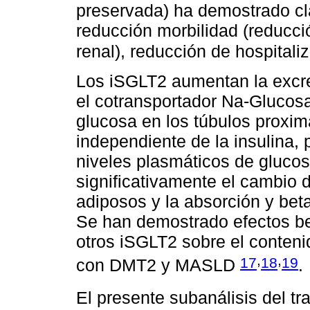
preservada) ha demostrado cl
reducción morbilidad (reducci
renal), reducción de hospital
Los iSGLT2 aumentan la excre
el cotransportador Na-Glucosa
glucosa en los túbulos proxi
independiente de la insulina,
niveles plasmáticos de gluco
significativamente el cambio 
adiposos y la absorción y bet
Se han demostrado efectos ben
otros iSGLT2 sobre el conteni
,
,
17
18
19
con DMT2 y MASLD
.
El presente subanálisis del