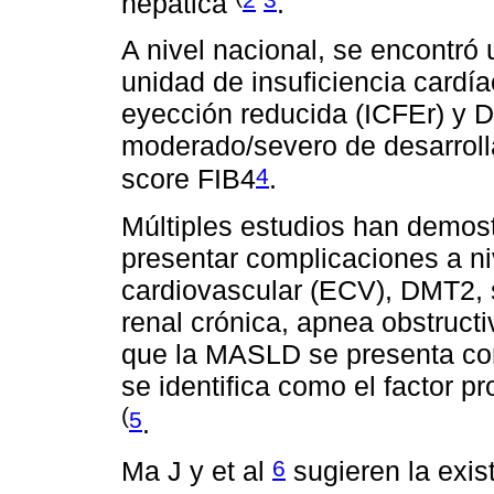
hepática
.
A nivel nacional, se encontró
unidad de insuficiencia cardí
eyección reducida (ICFEr) y 
moderado/severo de desarrolla
4
score FIB4
.
Múltiples estudios han demo
presentar complicaciones a n
cardiovascular (ECV), DMT2,
renal crónica, apnea obstructi
que la MASLD se presenta co
se identifica como el factor pr
(
5
.
6
Ma J y et al
sugieren la exis