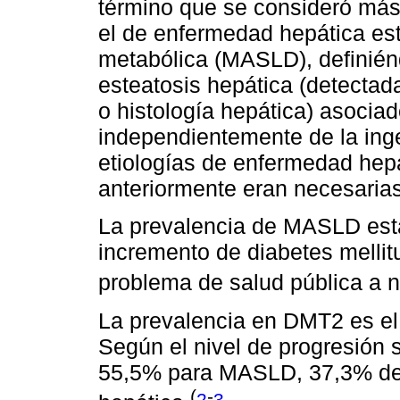
término que se consideró más
el de enfermedad hepática est
metabólica (MASLD), definién
esteatosis hepática (detecta
o histología hepática) asoci
independientemente de la inge
etiologías de enfermedad hepá
anteriormente eran necesarias
La prevalencia de MASLD está
incremento de diabetes melli
problema de salud pública a 
La prevalencia en DMT2 es el 
Según el nivel de progresión 
55,5% para MASLD, 37,3% de e
(
-
2
3