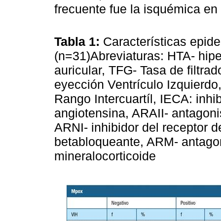
frecuente fue la isquémica e
Tabla 1:
Características epid
(n=31)Abreviaturas: HTA- hipert
auricular, TFG- Tasa de filtra
eyección Ventrículo Izquierdo
Rango Intercuartíl, IECA: inhi
angiotensina, ARAII- antagonis
ARNI- inhibidor del receptor d
betabloqueante, ARM- antagon
mineralocorticoide