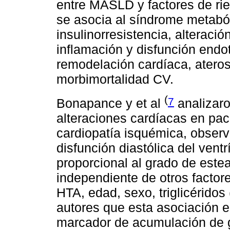
entre MASLD y factores de ri
se asocia al síndrome metabó
insulinorresistencia, alteració
inflamación y disfunción end
remodelación cardíaca, atero
morbimortalidad CV.
(
7
Bonapance y et al
analizaro
alteraciones cardíacas en pa
cardiopatía isquémica, obser
disfunción diastólica del ventr
proporcional al grado de estea
independiente de otros factor
HTA, edad, sexo, triglicérido
autores que esta asociación
marcador de acumulación de g