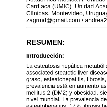
Cardíaca (UMIC). Unidad Aca
Clínicas. Montevideo, Urugua
zagrmd@gmail.com / andrea
RESUMEN:
Introducción:
La esteatosis hepática metaból
associated steatotic liver dise
graso, esteatohepatitis, fibrosis
prevalencia está en aumento as
mellitus 2 (DM2) y obesidad, si
nivel mundial. La prevalencia
esteatohepatitis, 17% fibrosis 