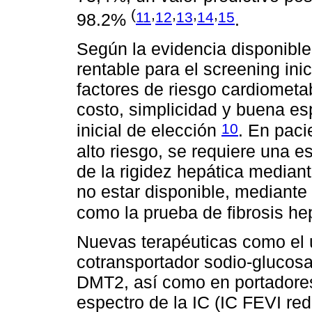
(
,
,
,
,
11
12
13
14
15
98.2%
.
Según la evidencia disponible,
rentable para el screening ini
factores de riesgo cardiomet
costo, simplicidad y buena esp
10
inicial de elección
. En paci
alto riesgo, se requiere una e
de la rigidez hepática mediant
no estar disponible, mediante
como la prueba de fibrosis h
Nuevas terapéuticas como el u
cotransportador sodio-glucosa
DMT2, así como en portadores
espectro de la IC (IC FEVI re