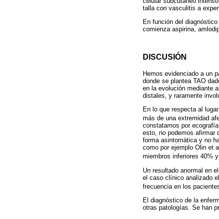
celular subcutáneo intenso
talla con vasculitis a expe
En función del diagnóstico
comienza aspirina, amlodip
DISCUSIÓN
Hemos evidenciado a un pa
donde se plantea TAO dado 
en la evolución mediante 
distales, y raramente invol
En lo que respecta al luga
más de una extremidad afec
constatamos por ecografía 
esto, no podemos afirmar 
forma asintomática y no hab
como por ejemplo Olin et a
miembros inferiores 40% 
Un resultado anormal en el
el caso clínico analizado 
frecuencia en los pacient
El diagnóstico de la enfer
otras patologías. Se han pr