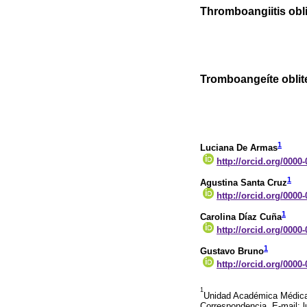
Thromboangiitis obl
Tromboangeíte obli
1
Luciana De Armas
http://orcid.org/0000
1
Agustina Santa Cruz
http://orcid.org/0000
1
Carolina Díaz Cuña
http://orcid.org/0000
1
Gustavo Bruno
http://orcid.org/0000
1
Unidad Académica Médica 
Correspondencia. E-mail: