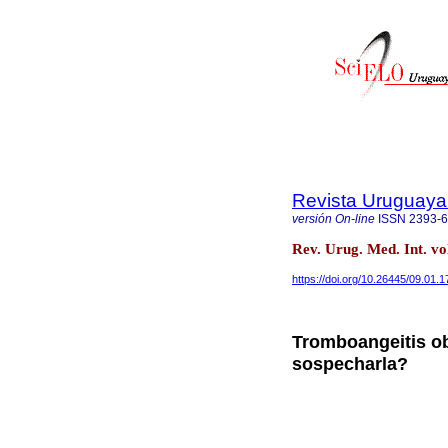
Revista Uruguaya 
versión On-line
ISSN
2393-
Rev. Urug. Med. Int. v
https://doi.org/10.26445/09.01.1
Tromboangeitis o
sospecharla?