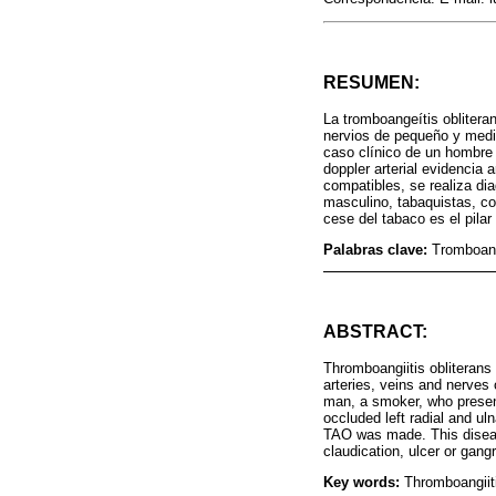
RESUMEN:
La tromboangeítis oblitera
nervios de pequeño y media
caso clínico de un hombre 
doppler arterial evidencia a
compatibles, se realiza d
masculino, tabaquistas, con
cese del tabaco es el pilar
Palabras clave:
Tromboang
ABSTRACT:
Thromboangiitis obliterans
arteries, veins and nerves 
man, a smoker, who present
occluded left radial and uln
TAO was made. This disease
claudication, ulcer or gang
Key words:
Thromboangiiti