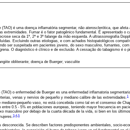
e (TAO) é uma doença inflamatória segmentar, não aterosclerótica, que afeta a
as extremidades. Fumar é o fator patogênico fundamental. É apresentado o c
ecrose seca da 1ª, 2ª e 3ª falange da mão esquerda. A ultrassonografia Doppler
cluídas. Excluindo outras etiologias, e com achados histopatológicos compatív
ndo ser suspeitada em pacientes jovens, do sexo masculino, fumantes, com 
ngrena. O diagnóstico é clínico e de exclusão. A cessação do tabagismo é o p
giite obliterante; doença de Buerger; vasculite
te (TAO) o enfermedad de Buerger es una enfermedad inflamatoria segmentaria,
1
erias, venas y nervios de pequeño y mediano calibre de las extremidades.
de mediano-pequeño vaso, no está concebida como tal en el consenso de Chape
o entre 0.5 - 5% en poblaciones europeas, teniendo mayor frecuencia en pacie
xo masculino por debajo de la cuarta década de la vida, si bien en los últim
3
,
4
,
5
mujeres.
es desconocida. Se describen factores predisponentes ambientales, socio-ec