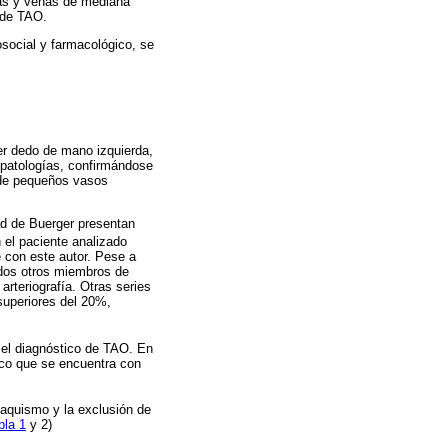
nas y venas de mediana
o de TAO.
osocial y farmacológico, se
er dedo de mano izquierda,
 patologías, confirmándose
 de pequeños vasos
dad de Buerger presentan
el paciente analizado
e con este autor. Pese a
ados otros miembros de
arteriografía. Otras series
superiores del 20%,
r el diagnóstico de TAO. En
nico que se encuentra con
baquismo y la exclusión de
bla 1
y 2)