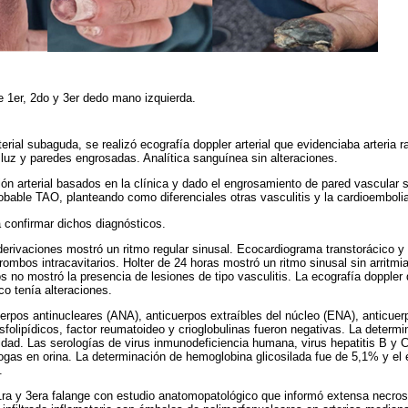
e 1er, 2do y 3er dedo mano izquierda.
erial subaguda, se realizó ecografía doppler arterial que evidenciaba arteria ra
luz y paredes engrosadas. Analítica sanguínea sin alteraciones.
ión arterial basados en la clínica y dado el engrosamiento de pared vascular s
able TAO, planteando como diferenciales otras vasculitis y la cardioemboli
a confirmar dichos diagnósticos.
erivaciones mostró un ritmo regular sinusal. Ecocardiograma transtorácico y
rombos intracavitarios. Holter de 24 horas mostró un ritmo sinusal sin arritmi
s no mostró la presencia de lesiones de tipo vasculitis. La ecografía doppler
co tenía alteraciones.
erpos antinucleares (ANA), anticuerpos extraíbles del núcleo (ENA), anticuer
sfolipídicos, factor reumatoideo y crioglobulinas fueron negativas. La determ
dad. Las serologías de virus inmunodeficiencia humana, virus hepatitis B y C 
ogas en orina. La determinación de hemoglobina glicosilada fue de 5,1% y el
.
1ra y 3era falange con estudio anatomopatológico que informó extensa necro