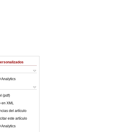
Personalizados
 Analytics
l (pdf)
lo en XML
cias del artículo
itar este artículo
 Analytics