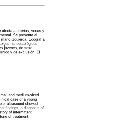
 afecta a arterias, venas y
mental. Se presenta el
e mano izquierda. Ecografía
llazgos histopatológicos
es jóvenes, de sexo
línico y de exclusión. El
 small and medium-sized
linical case of a young
ppler ultrasound showed
cal findings, a diagnosis of
ory of intermittent
tone of treatment.