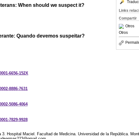
Traduc
iterans: When should we suspect it?
Links rela
Compartir
Otros
Otros
terante: Quando devemos suspeitar?
Permali
-0001-6656-152X
-0002-8886-7631
-0002-5086-4064
-0001-7829-9928
3. Hospital Maciel. Facultad de Medicina. Universidad de la República. Mon
 ludearmas223@gmail.com