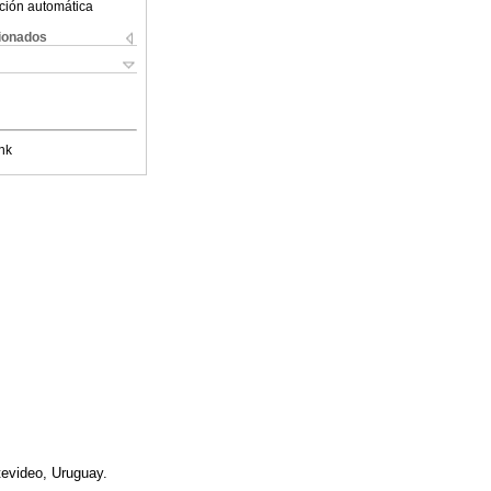
ción automática
cionados
nk
tevideo, Uruguay.