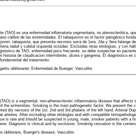
nte (TAO) es una enfermedad inflamatoria segmentaria, no aterosclerótica, que
no calibre de las extremidades. El tabaquismo es el factor patogénico funda
joven, tabaquista, que presenta necrosis seca de 1era, 2da y 3era falange d
rteria radial y cubital izquierda ocluidas. Excluidas otras etiologías, y con ha
iagnóstico de TAO, enfermedad poco frecuente, se debe sospechar en pacient
 historia de claudicacion intermitente, úlcera o gangrena. El diagnóstico es c
 fundamental del tratamiento.
eitis obliterante; Enfermedad de Buerger; Vasculitis
 (TAO) is a segmental, non-atherosclerotic inflammatory disease that affects
of the extremities. Smoking is the main pathogenetic factor. We present the c
ed dry necrosis of the 1st, 2nd and 3rd phalanx of the left hand. Arterial Do
ar arteries. After excluding other etiologies and with compatible histopathologi
 is rare and should be suspected in young, male, smoker patients with a hist
rene. Diagnosis is clinical and by exclusion. Smoking cessation is the corners
s obliterans; Buerger's disease; Vasculitis