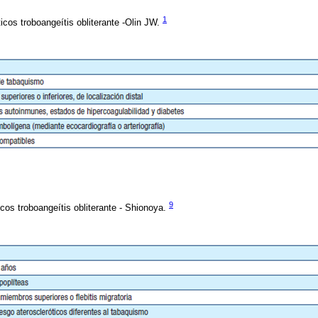
1
ticos troboangeítis obliterante -Olin JW.
9
icos troboangeítis obliterante - Shionoya.