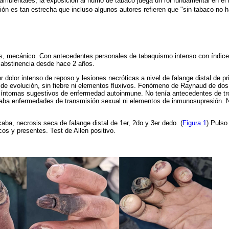
ambientales, la exposición al humo de tabaco juega un rol fundamental en el in
ón es tan estrecha que incluso algunos autores refieren que "sin tabaco no 
, mecánico. Con antecedentes personales de tabaquismo intenso con índice
abstinencia desde hace 2 años.
 dolor intenso de reposo y lesiones necróticas a nivel de falange distal de pr
de evolución, sin fiebre ni elementos fluxivos. Fenómeno de Raynaud de dos
 síntomas sugestivos de enfermedad autoinmune. No tenía antecedentes de t
taba enfermedades de transmisión sexual ni elementos de inmunosupresión.
aba, necrosis seca de falange distal de 1er, 2do y 3er dedo. (
Figura 1
) Pulso
cos y presentes. Test de Allen positivo.