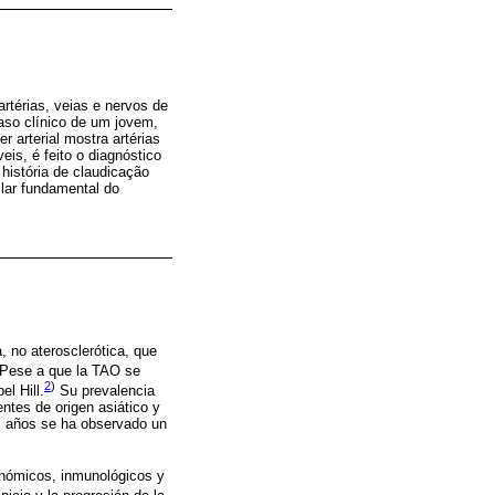
rtérias, veias e nervos de
aso clínico de um jovem,
 arterial mostra artérias
eis, é feito o diagnóstico
história de claudicação
ilar fundamental do
 no aterosclerótica, que
Pese a que la TAO se
2
)
l Hill.
Su prevalencia
ntes de origen asiático y
os años se ha observado un
onómicos, inmunológicos y