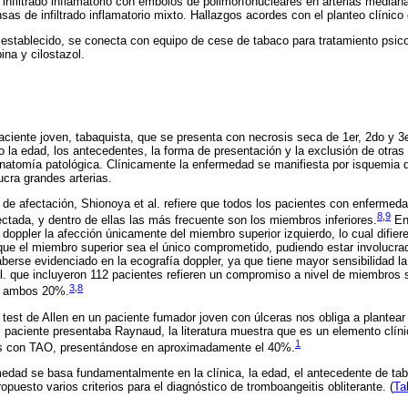
 infiltrado inflamatorio con émbolos de polimorfonucleares en arterias media
nsas de infiltrado inflamatorio mixto. Hallazgos acordes con el planteo clínic
 establecido, se conecta con equipo de cese de tabaco para tratamiento psic
ina y cilostazol.
ciente joven, tabaquista, que se presenta con necrosis seca de 1er, 2do y 3
la edad, los antecedentes, la forma de presentación y la exclusión de otras
anatomía patológica. Clínicamente la enfermedad se manifiesta por isquemia
ucra grandes arterias.
r de afectación, Shionoya et al. refiere que todos los pacientes con enferme
8
,
9
tada, y dentro de ellas las más frecuente son los miembros inferiores.
En 
doppler la afección únicamente del miembro superior izquierdo, lo cual difier
que el miembro superior sea el único comprometido, pudiendo estar involucr
erse evidenciado en la ecografía doppler, ya que tiene mayor sensibilidad la 
l. que incluyeron 112 pacientes refieren un compromiso a nivel de miembros 
3
,
8
y ambos 20%.
 test de Allen en un paciente fumador joven con úlceras nos obliga a plantea
el paciente presentaba Raynaud, la literatura muestra que es un elemento clí
1
es con TAO, presentándose en aproximadamente el 40%.
medad se basa fundamentalmente en la clínica, la edad, el antecedente de ta
opuesto varios criterios para el diagnóstico de tromboangeitis obliterante. (
Ta