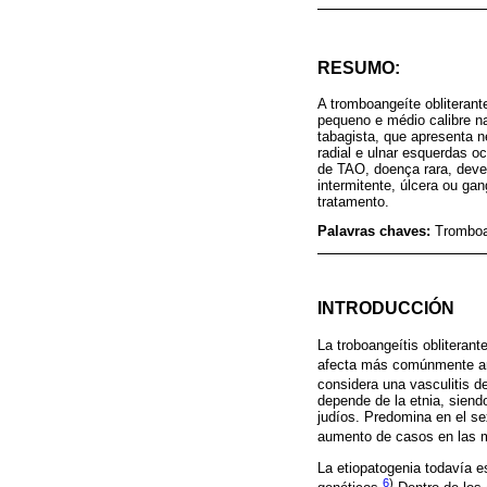
RESUMO:
A tromboangeíte obliterant
pequeno e médio calibre n
tabagista, que apresenta n
radial e ulnar esquerdas o
de TAO, doença rara, deve
intermitente, úlcera ou ga
tratamento.
Palavras chaves:
Tromboan
INTRODUCCIÓN
La troboangeítis obliteran
afecta más comúnmente art
considera una vasculitis 
depende de la etnia, siend
judíos. Predomina en el se
aumento de casos en las 
La etiopatogenia todavía 
6
)