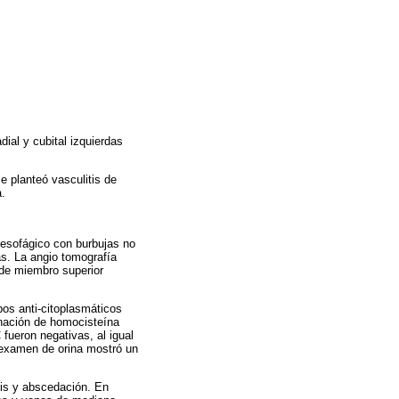
dial y cubital izquierdas
e planteó vasculitis de
a.
 esofágico con burbujas no
as. La angio tomografía
 de miembro superior
pos anti-citoplasmáticos
inación de homocisteína
fueron negativas, al igual
 examen de orina mostró un
sis y abscedación. En