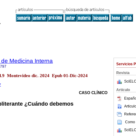
de Medicina Interna
Servicios 
6797
Revista
ol.9 Montevideo dic. 2024 Epub 01-Dic-2024
SciELO
7
Articulo
CASO CLÍNICO
Españo
bliterante ¿Cuándo debemos
Articu
Referen
Como c
SciELO