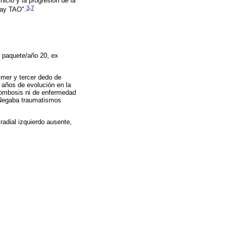
icio y la progresión de la
3
,
7
hay TAO".
 paquete/año 20, ex
imer y tercer dedo de
 años de evolución en la
rombosis ni de enfermedad
 Negaba traumatismos
 radial izquierdo ausente,