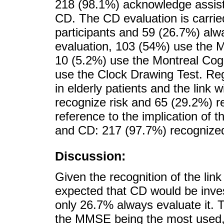
218 (98.1%) acknowledge assistin
CD. The CD evaluation is carrie
participants and 59 (26.7%) alw
evaluation, 103 (54%) use the 
10 (5.2%) use the Montreal Co
use the Clock Drawing Test. Re
in elderly patients and the link 
recognize risk and 65 (29.2%) r
reference to the implication of 
and CD: 217 (97.7%) recognized 
Discussion:
Given the recognition of the li
expected that CD would be inves
only 26.7% always evaluate it. 
the MMSE being the most used, 