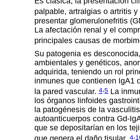
Es clásica, la presentación cl
palpable, artralgias o artritis
presentar glomerulonefritis (
La afectación renal y el compr
principales causas de morbimo
Su patogenia es desconocida,
ambientales y genéticos, anom
adquirida, teniendo un rol pri
inmunes que contienen IgA1 d
,
4
5
la pared vascular.
La inmun
los órganos linfoides gastroin
la patogénesis de la vasculit
autoanticuerpos contra Gd-IgA
que se depositarían en los tej
,
4
1
que genera el daño tisular.