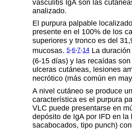
vasculitis IgA son las cutánea
analizado.
El purpura palpable localizad
presente en el 100% de los 
superiores y tronco es del 3
,
,
,
5
6
7
14
mucosas.
La duración 
(6-15 días) y las recaídas s
ulceras cutáneas, lesiones a
necrótico (más común en mayo
A nivel cutáneo se produce un
característica es el purpura p
VLC puede presentarse en múlt
depósito de IgA por IFD en la 
sacabocados, tipo punch) conf