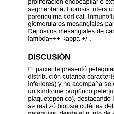
proliferación endocapilar o ex
segmentaria. Fibrosis interstic
parénquima cortical. Inmunofl
glomerulares mesangiales par
Depósitos mesangiales de cad
lambda+++ kappa +/-.
DISCUSIÓN
El paciente presentó petequia
distribución cutánea caracter
inferiores) y no acompañarse
un síndrome purpúrico petequi
plaquetopénico), destacando 
se realizó biopsia cutánea de
petequias, desde el punto de