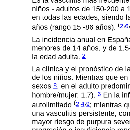
niños - adultos de 150-200 a 
en todas las edades, siendo l
(
,
2
6
años (rango 15 -86 años).
La incidencia anual en Españ
menores de 14 años, y de 1,5-
2
la edad adulta.
La clínica y el pronóstico de la
de los niños. Mientras que en 
8
sexos
, en el adulto predomi
6
hombre/mujer: 1,7).
En la in
(
,
,
2
4
9
autolimitado
; mientras 
una vasculitis persistente, co
mayor riesgo de purpura sever