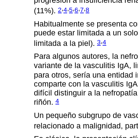
progresión a insuficiencia re
,
,
,
,
,
2
4
5
6
7
8
(11%).
Habitualmente se presenta com
puede estar limitada a un solo
,
3
4
limitada a la piel).
Para algunos autores, la nefro
variante de la vasculitis IgA, 
para otros, sería una entidad 
comparte con la vasculitis IgA
difícil distinguir a la nefropat
4
riñón.
Un pequeño subgrupo de vascul
relacionado a malignidad, par