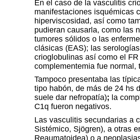
En el caso de la vasculitis cr
manifestaciones isquémicas con
hiperviscosidad, así como ta
pudieran causarla, como las 
tumores sólidos o las enferm
clásicas (EAS); las serologías
crioglobulinas así como el FR 
complementemia fue normal, to
Tampoco presentaba las típica
tipo habón, de más de 24 hs 
suele dar nefropatía)
;
la compl
C1q fueron negativos.
Las vasculitis secundarias a 
Sistémico, Sjögren), a otras 
Reaumatoidea) o a neoplasias