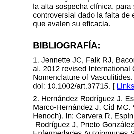
la alta sospecha clínica, para
controversial dado la falta d
que avalen su eficacia.
BIBLIOGRAFÍA:
1. Jennette JC, Falk RJ, Baco
al. 2012 revised Internationa
Nomenclature of Vasculitides.
doi: 10.1002/art.37715. [
Link
2. Hernández Rodríguez J, Esp
Marco-Hernández J, Cid MC. Va
Henoch). In: Cervera R, Esp
-Rodríguez J, Prieto-González 
Enfermedades Autoinmunes Sis