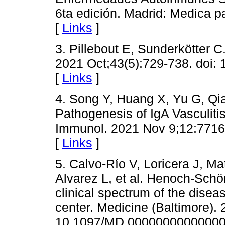
6ta edición. Madrid: Medica 
[
Links
]
3. Pillebout E, Sunderkötter 
2021 Oct;43(5):729-738. doi:
[
Links
]
4. Song Y, Huang X, Yu G, Qia
Pathogenesis of IgA Vasculiti
Immunol. 2021 Nov 9;12:7716
[
Links
]
5. Calvo-Río V, Loricera J, Ma
Alvarez L, et al. Henoch-Schö
clinical spectrum of the disea
center. Medicine (Baltimore). 
10.1097/MD.00000000000000