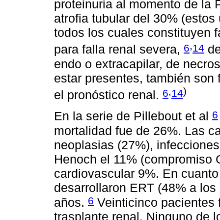
proteinuria al momento de la P
atrofia tubular del 30% (estos
todos los cuales constituyen 
,
6
14
para falla renal severa,
de
endo o extracapilar, de necro
estar presentes, también son 
,
)
6
14
el pronóstico renal.
6
En la serie de Pillebout et al
mortalidad fue de 26%. Las c
neoplasias (27%), infecciones
Henoch el 11% (compromiso G
cardiovascular 9%. En cuanto 
desarrollaron ERT (48% a los 3
6
años.
Veinticinco pacientes f
trasplante renal. Ninguno de l