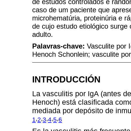
de estudos controlados e rando
caso de um paciente que aprese
microhematúria, proteinúria e rá
de cujo estudo etiológico surge 
adulto.
Palavras-chave:
Vasculite por 
Henoch Schonlein; vasculite po
INTRODUCCIÓN
La vasculitis por IgA (antes 
Henoch) está clasificada com
mediada por depósito de inmu
,
,
,
,
,
1
2
3
4
5
6
Es la vasculitis más frecuente