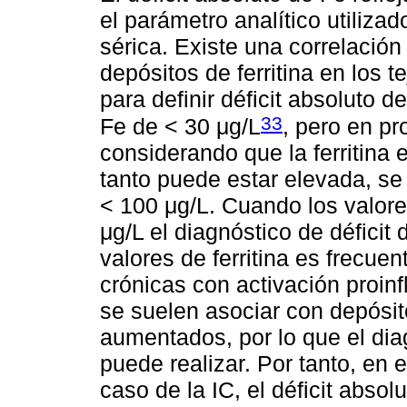
el parámetro analítico utilizad
sérica. Existe una correlación l
depósitos de ferritina en los 
para definir déficit absoluto d
33
Fe de < 30 μg/L
, pero en pr
considerando que la ferritina 
tanto puede estar elevada, se 
< 100 μg/L. Cuando los valores
μg/L el diagnóstico de déficit
valores de ferritina es frecu
crónicas con activación proinf
se suelen asociar con depósi
aumentados, por lo que el diag
puede realizar. Por tanto, en
caso de la IC, el déficit absol