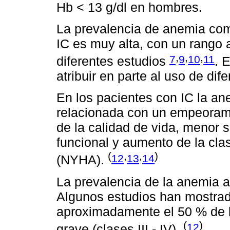
Hb < 13 g/dl en hombres.
La prevalencia de anemia com
IC es muy alta, con un rango 
,
,
,
7
9
10
11
diferentes estudios
. 
atribuir en parte al uso de dif
En los pacientes con IC la an
relacionada con un empeorami
de la calidad de vida, menor s
funcional y aumento de la cla
(
,
,
)
12
13
14
(NYHA).
La prevalencia de la anemia 
Algunos estudios han mostrad
aproximadamente el 50 % de l
(
)
12
grave (clases III - IV).