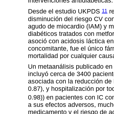
intervenciones antidiabéticas.
11
Desde el estudio UKPDS
re
disminución del riesgo CV con 
agudo de miocardio (IAM) y m
diabéticos tratados con metfo
asoció con acidosis láctica en
concomitante, fue el único fá
mortalidad por cualquier caus
Un metaanálisis publicado en 
incluyó cerca de 3400 pacien
asociada con la reducción de 
0.87), y hospitalización por t
0.98)) en pacientes con IC c
a sus efectos adversos, much
medicamento y el riesgo de ac