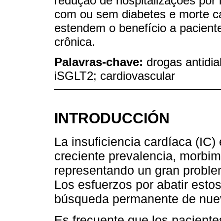
redução de hospitalizações por 
com ou sem diabetes e morte c
estendem o benefício a pacien
crônica.
Palavras-chave:
drogas antidia
iSGLT2; cardiovascular
INTRODUCCIÓN
La insuficiencia cardíaca (IC
creciente prevalencia, morbim
representando un gran problem
Los esfuerzos por abatir esto
búsqueda permanente de nueva
Es frecuente que los paciente