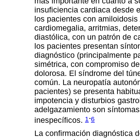
más importante en cuanto a s
insuficiencia cardiaca desde e
los pacientes con amiloidosis
cardiomegalia, arritmias, deter
diastólica, con un patrón de c
los pacientes presentan sínto
diagnóstico (principalmente pa
simétrica, con compromiso de
dolorosa. El síndrome del tún
común. La neuropatía autonóm
pacientes) se presenta habitu
impotencia y disturbios gastro
adelgazamiento son síntomas f
-
1
6
inespecíficos.
La confirmación diagnóstica d