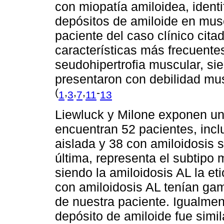
con miopatía amiloidea, ident
depósitos de amiloide en musc
paciente del caso clínico cita
características más frecuente
seudohipertrofia muscular, s
presentaron con debilidad musc
(
,
,
,
-
1
3
7
11
13
Liewluck y Milone exponen un
encuentran 52 pacientes, incl
aislada y 38 con amiloidosis 
última, representa el subtipo
siendo la amiloidosis AL la et
con amiloidosis AL tenían ga
de nuestra paciente. Igualment
depósito de amiloide fue simi