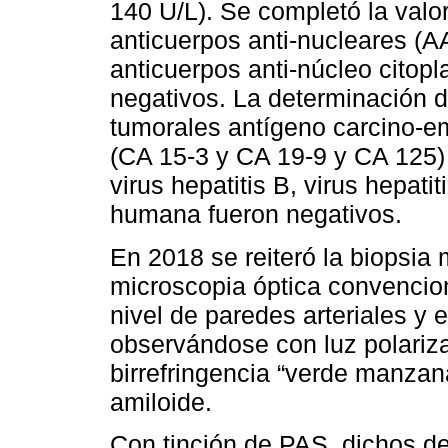
140 U/L). Se completó la valo
anticuerpos anti-nucleares (A
anticuerpos anti-núcleo citop
negativos. La determinación 
tumorales antígeno carcino-e
(CA 15-3 y CA 19-9 y CA 125) 
virus hepatitis B, virus hepati
humana fueron negativos.
En 2018 se reiteró la biopsia
microscopia óptica convencion
nivel de paredes arteriales y 
observándose con luz polari
birrefringencia “verde manzana
amiloide.
Con tinción de PAS, dichos d