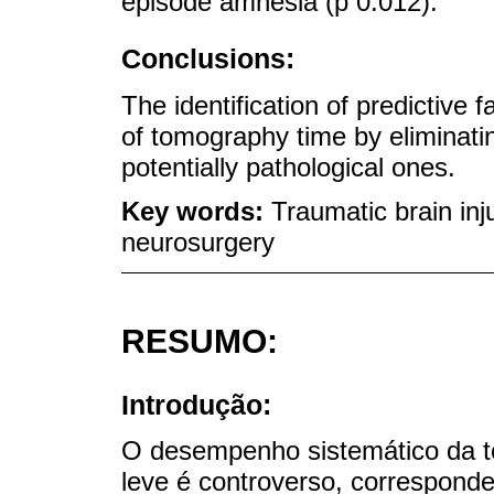
episode amnesia (p 0.012).
Conclusions:
The identification of predictive f
of tomography time by eliminatin
potentially pathological ones.
Key words:
Traumatic brain inju
neurosurgery
RESUMO:
Introdução:
O desempenho sistemático da to
leve é ​​controverso, correspo