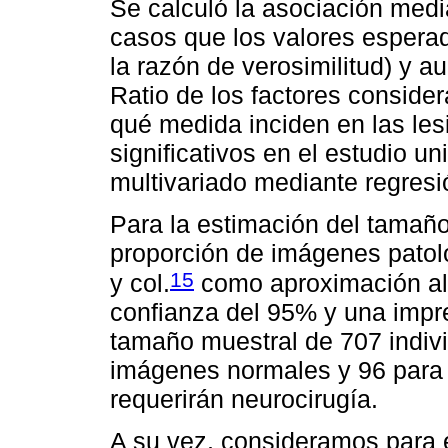
Se calculó la asociación medi
casos que los valores espera
la razón de verosimilitud) y 
Ratio de los factores conside
qué medida inciden en las les
significativos en el estudio u
multivariado mediante regresió
Para la estimación del tamañ
proporción de imágenes patoló
15
y col.
como aproximación al
confianza del 95% y una impre
tamaño muestral de 707 indivi
imágenes normales y 96 para 
requerirán neurocirugía.
A su vez, consideramos para e