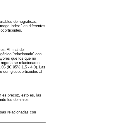
ariables demográficas,
mage Index ” en diferentes
cocorticoides.
s. Al final del
gánico “relacionado” con
mayores que los que no
 mg/día se relacionaron
,05 (IC 95% 1,5 - 4,0). Las
 con glucocorticoides al
n es precoz, esto es, las
ando los dominios
rsas relacionadas con