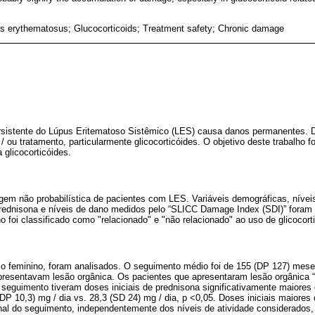
s erythematosus; Glucocorticoids; Treatment safety; Chronic damage
persistente do Lúpus Eritematoso Sistêmico (LES) causa danos permanentes
/ ou tratamento, particularmente glicocorticóides. O objetivo deste trabalho f
 glicocorticóides.
gem não probabilística de pacientes com LES. Variáveis demográficas, níveis
prednisona e níveis de dano medidos pelo “SLICC Damage Index (SDI)” foram 
 foi classificado como "relacionado" e "não relacionado" ao uso de glicocort
xo feminino, foram analisados. O seguimento médio foi de 155 (DP 127) mese
presentavam lesão orgânica. Os pacientes que apresentaram lesão orgânica “
do seguimento tiveram doses iniciais de prednisona significativamente maiore
DP 10,3) mg / dia vs. 28,3 (SD 24) mg / dia, p <0,05. Doses iniciais maiores
inal do seguimento, independentemente dos níveis de atividade considerados,