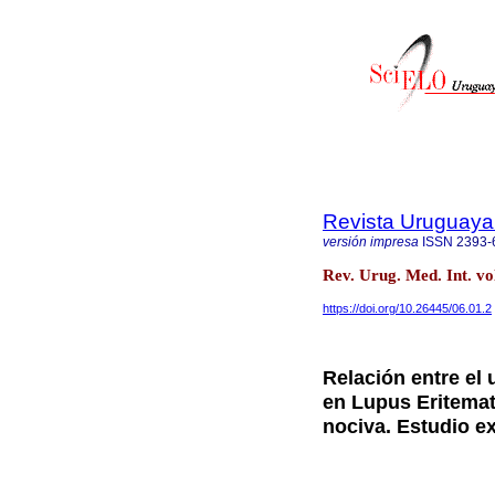
Revista Uruguaya 
versión impresa
ISSN
2393-
Rev. Urug. Med. Int. v
https://doi.org/10.26445/06.01.2
Relación entre el 
en Lupus Eritemat
nociva. Estudio ex