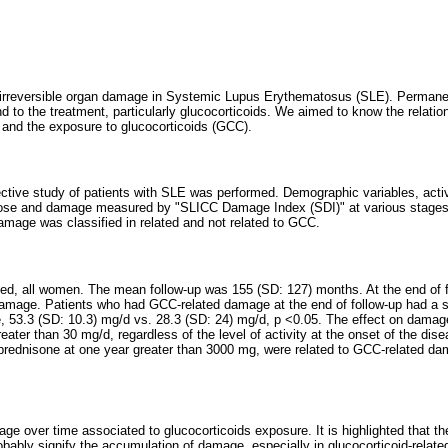
s irreversible organ damage in Systemic Lupus Erythematosus (SLE). Perma
nd to the treatment, particularly glucocorticoids. We aimed to know the relati
and the exposure to glucocorticoids (GCC).
ective study of patients with SLE was performed. Demographic variables, activit
se and damage measured by "SLICC Damage Index (SDI)" at various stages f
mage was classified in related and not related to GCC.
zed, all women. The mean follow-up was 155 (SD: 127) months. At the end of 
amage. Patients who had GCC-related damage at the end of follow-up had a s
e, 53.3 (SD: 10.3) mg/d vs. 28.3 (SD: 24) mg/d, p <0.05. The effect on dama
eater than 30 mg/d, regardless of the level of activity at the onset of the di
prednisone at one year greater than 3000 mg, were related to GCC-related da
ge over time associated to glucocorticoids exposure. It is highlighted that the 
probably signify the accumulation of damage, especially in glucocorticoid-relat