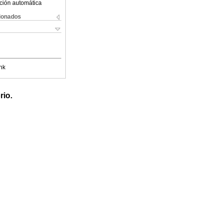
ción automática
cionados
nk
rio.