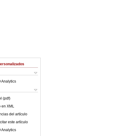
Personalizados
 Analytics
l (pdf)
lo en XML
cias del artículo
itar este artículo
 Analytics