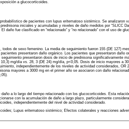
exposición a glucocorticoides.
probabilístico de pacientes con lupus eritematoso sistémico. Se analizaron v
s prednisona iniciales y acumuladas y niveles de daño medidos por “SLICC Da
El daño fue clasificado en “relacionado” y “no relacionado” con el uso de glu
, todos de sexo femenino. La media de seguimiento fueron 155 (DE 127) mese
 pacientes presentaron daño orgánico. Los pacientes que presentaron daño or
del seguimiento presentaron dosis de inicio de prednisona significativamente 
10,3) mg/día vs. 28, 3 (DE 24) mg/día, p<0,05. Dosis de inicio mayores a 30
eguimiento, independientemente de los niveles de actividad considerados, OR 2
isona mayores a 3000 mg en el primer año se asociaron con daño relacionado
,05).
daño a lo largo del tiempo relacionado con los glucocorticoides. Esta relació
acionarse con la acumulación de daño a largo plazo, particularmente consider
icoides, independientemente del nivel de actividad considerado.
icoides; Lupus eritematoso sistémico; Efectos colaterales y reacciones adve