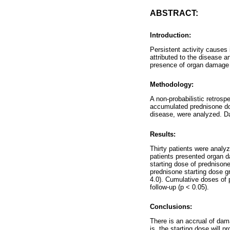
ABSTRACT:
Introduction:
Persistent activity cause
attributed to the disease a
presence of organ damage 
Methodology:
A non-probabilistic retrosp
accumulated prednisone do
disease, were analyzed. Da
Results:
Thirty patients were analy
patients presented organ d
starting dose of prednison
prednisone starting dose gr
4.0). Cumulative doses of 
follow-up (p < 0.05).
Conclusions:
There is an accrual of dama
is, the starting dose will 