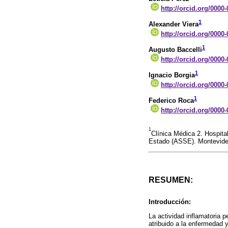
http://orcid.org/0000
1
Alexander Viera
http://orcid.org/0000
1
Augusto Baccelli
http://orcid.org/0000
1
Ignacio Borgia
http://orcid.org/0000
1
Federico Roca
http://orcid.org/0000
1
Clínica Médica 2. Hospita
Estado (ASSE). Montevide
RESUMEN:
Introducción:
La actividad inflamatoria
atribuido a la enfermedad y