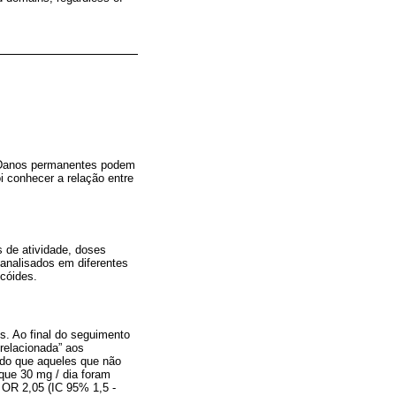
. Danos permanentes podem
oi conhecer a relação entre
 de atividade, doses
analisados em diferentes
icóides.
s. Ao final do seguimento
relacionada” aos
s do que aqueles que não
 que 30 mg / dia foram
 OR 2,05 (IC 95% 1,5 -