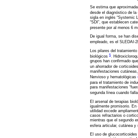
Se estima que aproximadam
desde el diagnóstico de l
sigla en inglés “Systemic 
“SDI”, que establecen cate
presente por al menos 6 m
De igual forma, se han dis
empleado, es el SLEDAI-2K
Los pilares del tratamient
5
biológicos
. Hidroxicloroq
grupos han confirmado que 
un ahorrador de corticoides
manifestaciones cutáneas, 
Nervioso y hematológicas
para el tratamiento de ind
para manifestaciones “fuer
segunda línea cuando fall
El arsenal de terapias bio
igualmente promisorio. En
utilidad excede ampliament
casos refractarios o corti
mientras que el segundo e
esfera articular, cutánea 
El uso de glucocorticoides