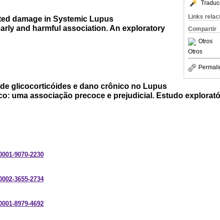
Traduc
Links rela
ated damage in Systemic Lupus
arly and harmful association. An exploratory
Compartir
Otros
Otros
Permali
 de glicocorticóides e dano crônico no Lupus
o: uma associação precoce e prejudicial. Estudo explorató
-0001-9070-2230
-0002-3655-2734
-0001-8979-4692