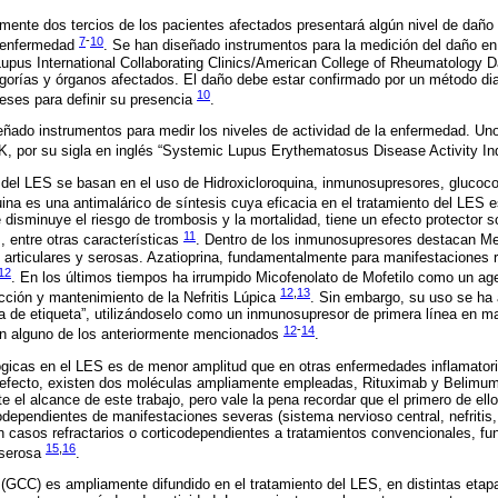
ente dos tercios de los pacientes afectados presentará algún nivel de daño 
7
-
10
a enfermedad
. Se han diseñado instrumentos para la medición del daño en
Lupus International Collaborating Clinics/American College of Rheumatology 
gorías y órganos afectados. El daño debe estar confirmado por un método dia
10
eses para definir su presencia
.
eñado instrumentos para medir los niveles de actividad de la enfermedad. Un
, por su sigla en inglés “Systemic Lupus Erythematosus Disease Activity I
o del LES se basan en el uso de Hidroxicloroquina, inmunosupresores, glucoco
uina es una antimalárico de síntesis cuya eficacia en el tratamiento del LES 
disminuye el riesgo de trombosis y la mortalidad, tiene un efecto protector s
11
, entre otras características
. Dentro de los inmunosupresores destacan Me
articulares y serosas. Azatioprina, fundamentalmente para manifestaciones 
12
. En los últimos tiempos ha irrumpido Micofenolato de Mofetilo como un ag
12
,
13
ucción y mantenimiento de la Nefritis Lúpica
. Sin embargo, su uso se ha
a de etiqueta”, utilizándoselo como un inmunosupresor de primera línea en m
12
-
14
an alguno de los anteriormente mencionados
.
lógicas en el LES es de menor amplitud que en otras enfermedades inflamator
 efecto, existen dos moléculas ampliamente empleadas, Rituximab y Belimuma
e el alcance de este trabajo, pero vale la pena recordar que el primero de el
codependientes de manifestaciones severas (sistema nervioso central, nefritis,
n casos refractarios o corticodependientes a tratamientos convencionales, f
15
,
16
y serosa
.
 (GCC) es ampliamente difundido en el tratamiento del LES, en distintas etap