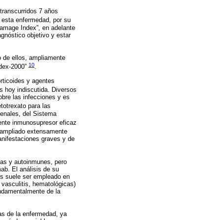
transcurridos 7 años
 esta enfermedad, por su
Damage Index”, en adelante
gnóstico objetivo y estar
o de ellos, ampliamente
10
ndex-2000”
.
rticoides y agentes
es hoy indiscutida. Diversos
obre las infecciones y es
totrexato para las
renales, del Sistema
ente inmunosupresor eficaz
 ampliado extensamente
anifestaciones graves y de
ias y autoinmunes, pero
b. El análisis de su
los suele ser empleado en
 vasculitis, hematológicas)
undamentalmente de la
as de la enfermedad, ya