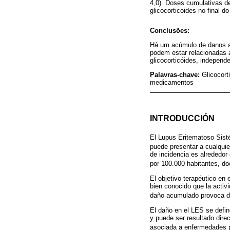
4,0). Doses cumulativas d
glicocorticoides no final 
Conclusões:
Há um acúmulo de danos ao 
podem estar relacionadas 
glicocorticóides, independ
Palavras-chave:
Glicocort
medicamentos
INTRODUCCIÓN
El Lupus Eritematoso Sist
puede presentar a cualqui
de incidencia es alrededor
por 100.000 habitantes, d
El objetivo terapéutico en
bien conocido que la activ
daño acumulado provoca di
El daño en el LES se defin
y puede ser resultado dire
asociada a enfermedades 