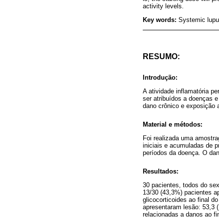
activity levels.
Key words:
Systemic lupu
RESUMO:
Introdução:
A atividade inflamatória 
ser atribuídos a doenças e 
dano crônico e exposição a
Material e métodos:
Foi realizada uma amostra
iniciais e acumuladas de 
períodos da doença. O dano
Resultados:
30 pacientes, todos do se
13/30 (43,3%) pacientes a
glicocorticoides ao final 
apresentaram lesão: 53,3 (
relacionadas a danos ao f