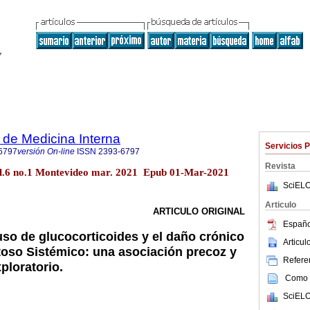
de Medicina Interna
Servicios 
6797
versión On-line
ISSN
2393-6797
Revista
ol.6 no.1 Montevideo mar. 2021 Epub 01-Mar-2021
SciELO
Articulo
ARTICULO ORIGINAL
Españo
uso de glucocorticoides y el daño crónico
Articu
oso Sistémico: una asociación precoz y
Referen
ploratorio.
Como c
SciELO