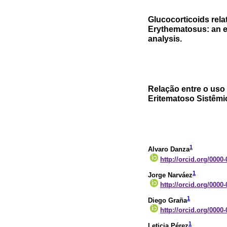
Glucocorticoids rel
Erythematosus: an e
analysis.
Relação entre o uso
Eritematoso Sistêmic
1
Alvaro Danza
http://orcid.org/0000
1
Jorge Narváez
http://orcid.org/0000
1
Diego Graña
http://orcid.org/0000
1
Leticia Pérez