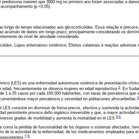
e prednisona maiores que 3000 mg no primeiro ano foram associadas a danos
do acompanhamento (p <0,05).
longo do tempo relacionados aos glicocorticóides. Essa relação é precoce, 
ao acúmulo de danos em longo prazo, principalmente considerando os domíni
entemente do nível de atividade considerado.
icóides; Lúpus eritematoso sistêmico; Efeitos colaterais e reações adversas 
émico (LES) es una enfermedad autoinmune sistémica de presentación clíni
2
er edad, frecuentemente se observa mujeres en edad reproductiva
. En Sudam
 de 1 a 25 casos por cada 100.000 habitantes, con tasas de prevalencia que 
3
ocumentándose mayor prevalencia y severidad en poblaciones afrocaribeñas
 el LES consiste en disminuir de forma precoz, efectiva y sostenida la activi
idad persistente provoca daño orgánico irreversible y que, a mayor actividad 
5
,
6
versos grados de morbilidad y aumenta la mortalidad en el LES
.
e como la pérdida de funcionalidad de los órganos o sistemas afectados, tiene
cto de la actividad de la enfermedad, de los medicamentos empleados para el 
7
-
9
preexistentes
.