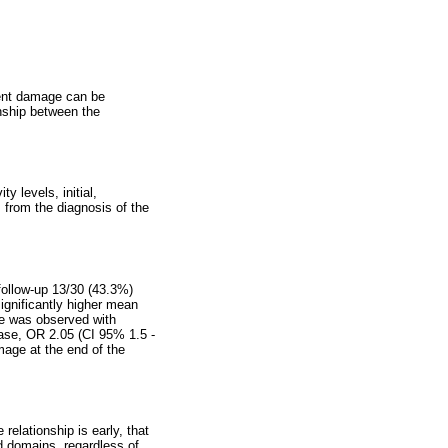
nent damage can be
onship between the
y levels, initial,
rom the diagnosis of the
follow-up 13/30 (43.3%)
ignificantly higher mean
ge was observed with
sease, OR 2.05 (CI 95% 1.5 -
mage at the end of the
relationship is early, that
ed domains, regardless of