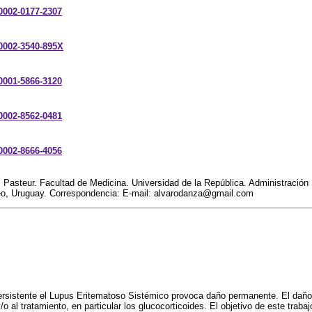
-0002-0177-2307
-0002-3540-895X
-0001-5866-3120
-0002-8562-0481
-0002-8666-4056
l Pasteur. Facultad de Medicina. Universidad de la República. Administración 
o, Uruguay. Correspondencia: E-mail: alvarodanza@gmail.com
 persistente el Lupus Eritematoso Sistémico provoca daño permanente. El da
/o al tratamiento, en particular los glucocorticoides. El objetivo de este trabaj