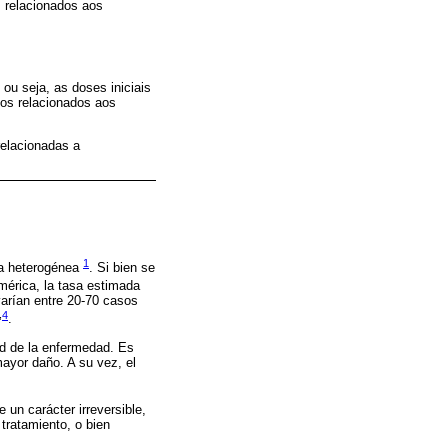
 relacionados aos
ou seja, as doses iniciais
os relacionados aos
relacionadas a
1
ca heterogénea
. Si bien se
érica, la tasa estimada
varían entre 20-70 casos
,
4
.
dad de la enfermedad. Es
mayor daño. A su vez, el
 un carácter irreversible,
tratamiento, o bien