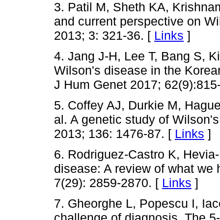
3. Patil M, Sheth KA, Krishna
and current perspective on Wi
2013; 3: 321-36. [
Links
]
4. Jang J-H, Lee T, Bang S, K
Wilson's disease in the Kore
J Hum Genet 2017; 62(9):815-
5. Coffey AJ, Durkie M, Hagu
al. A genetic study of Wilson'
2013; 136: 1476-87. [
Links
]
6. Rodriguez-Castro K, Hevia-U
disease: A review of what we 
7(29): 2859-2870. [
Links
]
7. Gheorghe L, Popescu I, Iaco
challenge of diagnosis. The 5-