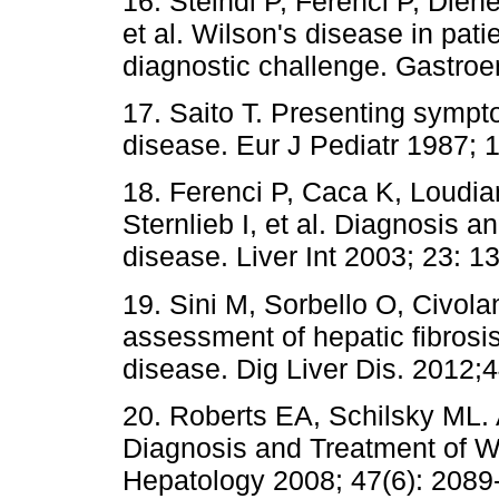
16. Steindl P, Ferenci P, Die
et al. Wilson's disease in pati
diagnostic challenge. Gastroe
17. Saito T. Presenting sympt
disease. Eur J Pediatr 1987; 1
18. Ferenci P, Caca K, Loudia
Sternlieb I, et al. Diagnosis a
disease. Liver Int 2003; 23: 1
19. Sini M, Sorbello O, Civola
assessment of hepatic fibrosis
disease. Dig Liver Dis. 2012;4
20. Roberts EA, Schilsky ML.
Diagnosis and Treatment of W
Hepatology 2008; 47(6): 2089-