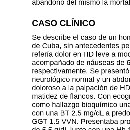
abandono del mismo la mortali
CASO CLÍNICO
Se describe el caso de un ho
de Cuba, sin antecedentes per
refería dolor en HD leve a mod
acompañado de náuseas de 6
respectivamente. Se presentó 
neurológico normal y un abdo
doloroso a la palpación de HD
matidez de flancos. Con ecog
como hallazgo bioquímico un
con una BT 2.5 mg/dL a predom
GGT 1.5 VVN. Presentaba prot
de 5.5 g/dL junto con una Hb 