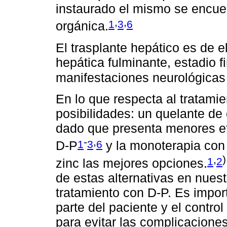
instaurado el mismo se encuen
,
,
1
3
6
orgánica.
El trasplante hepático es de e
hepática fulminante, estadio f
manifestaciones neurológicas 
En lo que respecta al tratami
posibilidades: un quelante de
dado que presenta menores ef
-
,
1
3
6
D-P
y la monoterapia con z
,
)
1
2
zinc las mejores opciones.
de estas alternativas en nuest
tratamiento con D-P. Es impor
parte del paciente y el control
para evitar las complicacione