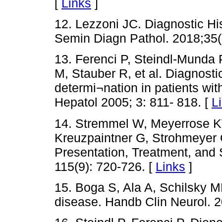
[
Links
]
12. Lezzoni JC. Diagnostic Hi
Semin Diagn Pathol. 2018;35(
13. Ferenci P, Steindl-Munda
M, Stauber R, et al. Diagnosti
determi¬nation in patients wit
Hepatol 2005; 3: 811- 818. [
L
14. Stremmel W, Meyerrose KW
Kreuzpaintner G, Strohmeyer G
Presentation, Treatment, and 
115(9): 720-726. [
Links
]
15. Boga S, Ala A, Schilsky M
disease. Handb Clin Neurol. 