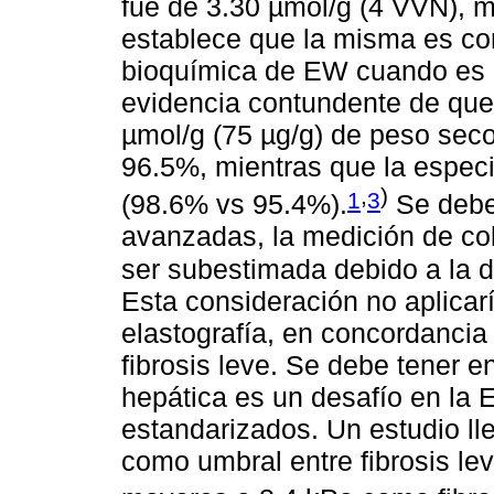
fue de 3.30 µmol/g (4 VVN), mi
establece que la misma es co
bioquímica de EW cuando es m
evidencia contundente de que 
µmol/g (75 µg/g) de peso seco
96.5%, mientras que la especi
,
)
1
3
(98.6% vs 95.4%).
Se debe
avanzadas, la medición de co
ser subestimada debido a la 
Esta consideración no aplicarí
elastografía, en concordancia
fibrosis leve. Se debe tener e
hepática es un desafío en la
estandarizados. Un estudio ll
como umbral entre fibrosis le