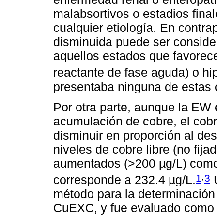
malabsortivos o estadios fina
cualquier etiología. En contr
disminuida puede ser consid
aquellos estados que favorec
reactante de fase aguda) o hi
presentaba ninguna de estas 
Por otra parte, aunque la EW 
acumulación de cobre, el cobre
disminuir en proporción al de
niveles de cobre libre (no fij
aumentados (>200 µg/L) como 
,
1
3
corresponde a 232.4 µg/L.
U
método para la determinación 
CuEXC, y fue evaluado como u