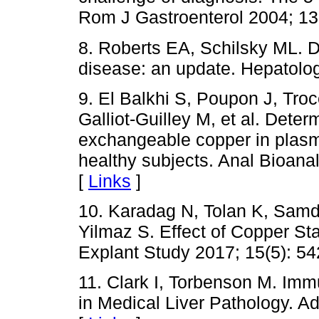
Rom J Gastroenterol 2004; 13
8. Roberts EA, Schilsky ML. D
disease: an update. Hepatolog
9. El Balkhi S, Poupon J, Tro
Galliot-Guilley M, et al. Determ
exchangeable copper in plasma
healthy subjects. Anal Bioana
[
Links
]
10. Karadag N, Tolan K, Samd
Yilmaz S. Effect of Copper Sta
Explant Study 2017; 15(5): 54
11. Clark I, Torbenson M. Im
in Medical Liver Pathology. A