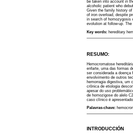
be taken into account in the
alcoholic patient who debut
Given the family history of 
of iron overload, despite 
in search of homozygosis o
evolution at follow-up. The 
Key words:
hereditary he
RESUMO:
Hemocromatose hereditária
enfarte, uma das formas d
ser considerada a doença 
envolvimento de outros te
hemorragia digestiva, um c
crônica de etiologia desco
apesar do uso problemátic
de homozigose do alelo C2
caso clínico é apresentado 
Palavras-chave:
hemocrom
INTRODUCCIÓN