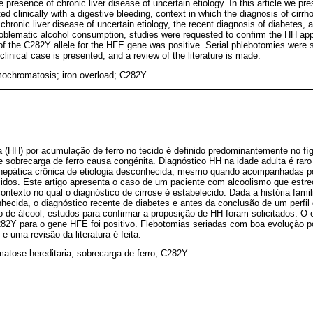
 presence of chronic liver disease of uncertain etiology. In this article we pre
ed clinically with a digestive bleeding, context in which the diagnosis of cirr
chronic liver disease of uncertain etiology, the recent diagnosis of diabetes, an
problematic alcohol consumption, studies were requested to confirm the HH ap
f the C282Y allele for the HFE gene was positive. Serial phlebotomies were s
clinical case is presented, and a review of the literature is made.
mochromatosis; iron overload; C282Y.
 (HH) por acumulação de ferro no tecido é definido predominantemente no fí
e sobrecarga de ferro causa congénita. Diagnóstico HH na idade adulta é rar
hepática crônica de etiologia desconhecida, mesmo quando acompanhadas p
cidos. Este artigo apresenta o caso de um paciente com alcoolismo que est
ontexto no qual o diagnóstico de cirrose é estabelecido. Dada a história fami
nhecida, o diagnóstico recente de diabetes e antes da conclusão de um perfil 
o de álcool, estudos para confirmar a proposição de HH foram solicitados. O
82Y para o gene HFE foi positivo. Flebotomias seriadas com boa evolução pos
e uma revisão da literatura é feita.
atose hereditaria; sobrecarga de ferro; C282Y