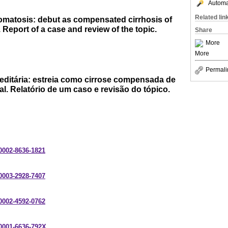
Automat
Related lin
matosis: debut as compensated cirrhosis of
 Report of a case and review of the topic.
Share
More
More
Permali
ditária: estreia como cirrose compensada de
al. Relatório de um caso e revisão do tópico.
-0002-8636-1821
-0003-2928-7407
-0002-4592-0762
-0001-6636-792X