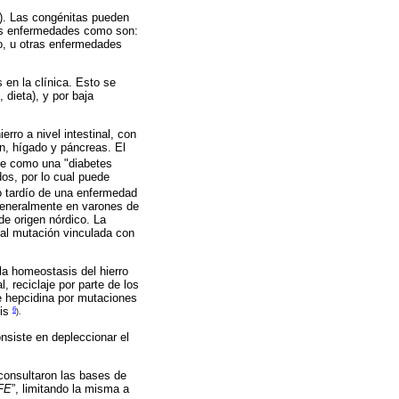
s). Las congénitas pueden
ras enfermedades como son:
ro, u otras enfermedades
 en la clínica. Esto se
 dieta), y por baja
rro a nivel intestinal, con
n, hígado y páncreas. El
nte como una "diabetes
os, por lo cual puede
co tardío de una enfermedad
 generalmente en varones de
e origen nórdico. La
al mutación vinculada con
la homeostasis del hierro
l, reciclaje por parte de los
de hepcidina por mutaciones
6
sis
).
nsiste en depleccionar el
 consultaron las bases de
FE
”, limitando la misma a