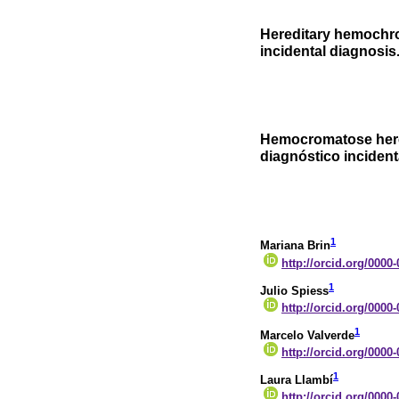
Hereditary hemochro
incidental diagnosis.
Hemocromatose here
diagnóstico incident
1
Mariana Brin
http://orcid.org/0000
1
Julio Spiess
http://orcid.org/0000
1
Marcelo Valverde
http://orcid.org/0000
1
Laura Llambí
http://orcid.org/0000