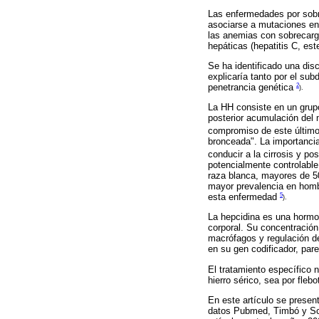
Las enfermedades por sobre
asociarse a mutaciones en
las anemias con sobrecarga
hepáticas (hepatitis C, est
Se ha identificado una dis
explicaría tanto por el sub
2
penetrancia genética
).
La HH consiste en un grupo
posterior acumulación del
compromiso de este último,
bronceada". La importancia
conducir a la cirrosis y p
potencialmente controlable
raza blanca, mayores de 5
mayor prevalencia en homb
5
esta enfermedad
).
La hepcidina es una hormon
corporal. Su concentración p
macrófagos y regulación de
en su gen codificador, par
El tratamiento específico 
hierro sérico, sea por fle
En este artículo se present
datos Pubmed, Timbó y Sci