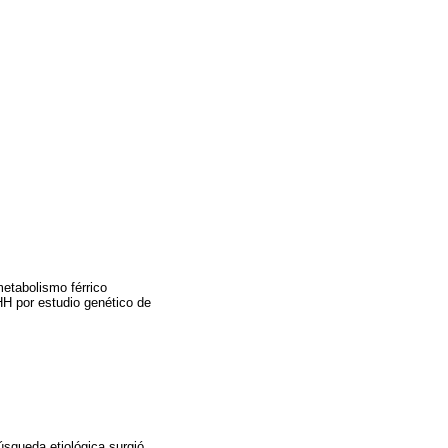
etabolismo férrico
 HH por estudio genético de
úsqueda etiológica surgió