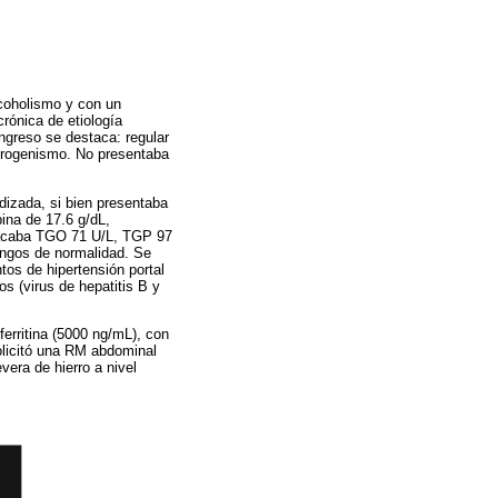
coholismo y con un
rónica de etiología
ingreso se destaca: regular
strogenismo. No presentaba
izada, si bien presentaba
ina de 17.6 g/dL,
tacaba TGO 71 U/L, TGP 97
rangos de normalidad. Se
tos de hipertensión portal
os (virus de hepatitis B y
ferritina (5000 ng/mL), con
olicitó una RM abdominal
era de hierro a nivel