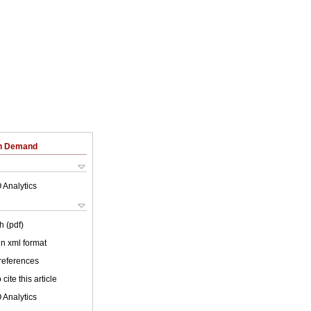
on Demand
 Analytics
h (pdf)
 in xml format
 references
cite this article
 Analytics