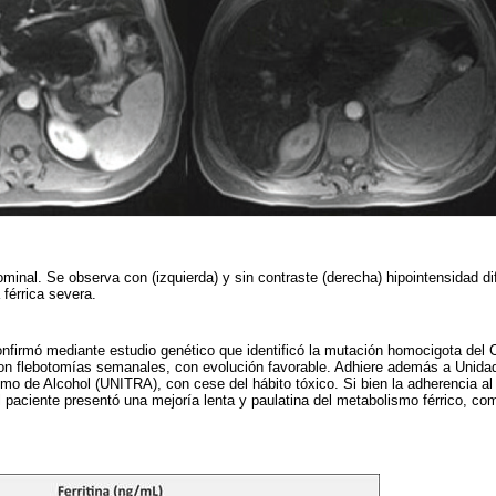
inal. Se observa con (izquierda) y sin contraste (derecha) hipointensidad dif
 férrica severa.
nfirmó mediante estudio genético que identificó la mutación homocigota del 
con flebotomías semanales, con evolución favorable. Adhiere además a Unida
o de Alcohol (UNITRA), con cese del hábito tóxico. Si bien la adherencia al
el paciente presentó una mejoría lenta y paulatina del metabolismo férrico, c