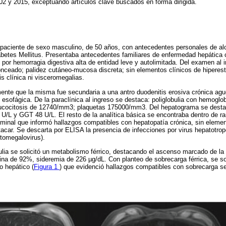
002 y 2015, exceptuando artículos clave buscados en forma dirigida.
 paciente de sexo masculino, de 50 años, con antecedentes personales de al
abetes Mellitus. Presentaba antecedentes familiares de enfermedad hepática c
io por hemorragia digestiva alta de entidad leve y autolimitada. Del examen al 
onceado; palidez cutáneo-mucosa discreta; sin elementos clínicos de hipere
s clínica ni visceromegalias.
nte que la misma fue secundaria a una antro duodenitis erosiva crónica agud
sofágica. De la paraclínica al ingreso se destaca: poliglobulia con hemoglob
eucocitosis de 12740/mm3; plaquetas 175000/mm3. Del hepatograma se des
8 U/L y GGT 48 U/L. El resto de la analítica básica se encontraba dentro de 
ominal que informó hallazgos compatibles con hepatopatía crónica, sin elemen
tacar. Se descarta por ELISA la presencia de infecciones por virus hepatotrop
itomegalovirus).
ulia se solicitó un metabolismo férrico, destacando el ascenso marcado de la 
rina de 92%, sideremia de 226 µg/dL. Con planteo de sobrecarga férrica, se s
ro hepático (
Figura 1
) que evidenció hallazgos compatibles con sobrecarga sev