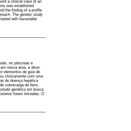
sent a clinical case of an
hosis was established.
d the finding of a profile
proach. The genetic study
tarted with favourable
gado, no pâncreas e
o em nossa área, e deve
or elementos de guia de
reou clinicamente com uma
liar de doença hepática
de sobrecarga de ferro,
 estudo genético em busca
terior foram iniciadas. O