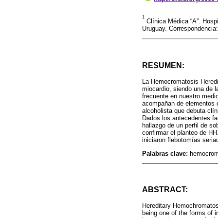
1
Clínica Médica “A”. Hospi
Uruguay. Correspondencia
RESUMEN:
La Hemocromatosis Heredita
miocardio, siendo una de l
frecuente en nuestro medio
acompañan de elementos ori
alcoholista que debuta clí
Dados los antecedentes fami
hallazgo de un perfil de so
confirmar el planteo de HH
iniciaron flebotomías seria
Palabras clave:
hemocroma
ABSTRACT:
Hereditary Hemochromatosis
being one of the forms of 