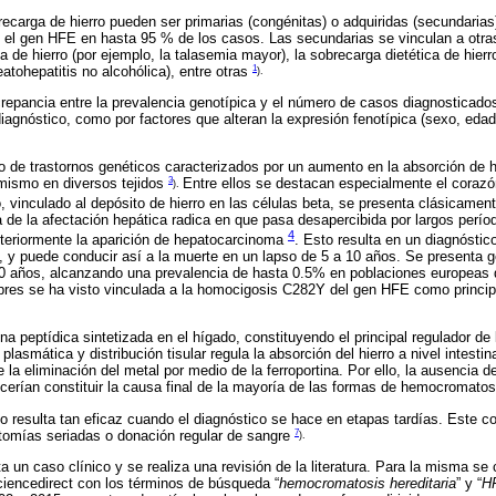
carga de hierro pueden ser primarias (congénitas) o adquiridas (secundaria
 el gen HFE en hasta 95 % de los casos. Las secundarias se vinculan a ot
 de hierro (por ejemplo, la talasemia mayor), la sobrecarga dietética de hier
1
eatohepatitis no alcohólica), entre otras
).
crepancia entre la prevalencia genotípica y el número de casos diagnosticados
diagnóstico, como por factores que alteran la expresión fenotípica (sexo, edad,
 de trastornos genéticos caracterizados por un aumento en la absorción de hie
3
 mismo en diversos tejidos
Entre ellos se destacan especialmente el corazó
).
 vinculado al depósito de hierro en las células beta, se presenta clásicame
 de la afectación hepática radica en que pasa desapercibida por largos períod
4
osteriormente la aparición de hepatocarcinoma
. Esto resulta en un diagnósti
, y puede conducir así a la muerte en un lapso de 5 a 10 años. Se presenta
0 años, alcanzando una prevalencia de hasta 0.5% en poblaciones europeas d
res se ha visto vinculada a la homocigosis C282Y del gen HFE como princip
a peptídica sintetizada en el hígado, constituyendo el principal regulador de 
lasmática y distribución tisular regula la absorción del hierro a nivel intestina
 la eliminación del metal por medio de la ferroportina. Por ello, la ausencia 
ecerían constituir la causa final de la mayoría de las formas de hemocromato
no resulta tan eficaz cuando el diagnóstico se hace en etapas tardías. Este co
7
botomías seriadas o donación regular de sangre
).
a un caso clínico y se realiza una revisión de la literatura. Para la misma se
encedirect con los términos de búsqueda “
hemocromatosis hereditaria
” y “
H