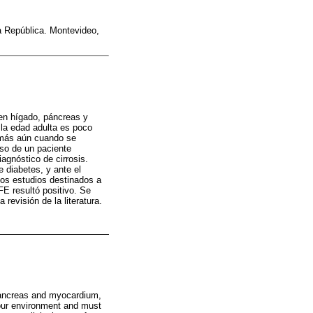
la República. Montevideo,
 en hígado, páncreas y
 la edad adulta es poco
, más aún cuando se
aso de un paciente
agnóstico de cirrosis.
e diabetes, y ante el
 los estudios destinados a
E resultó positivo. Se
revisión de la literatura.
 pancreas and myocardium,
 our environment and must