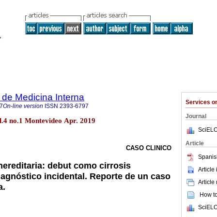
de Medicina Interna
Services 
7
On-line version
ISSN
2393-6797
Journal
ol.4 no.1 Montevideo Apr. 2019
SciELO
Article
CASO CLINICO
Spanis
reditaria: debut como cirrosis
Article
gnóstico incidental. Reporte de un caso
Article
a.
How to 
SciELO