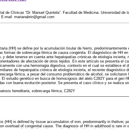
tal de Clínicas “Dr. Manuel Quintela”. Facultad de Medicina. Universidad de 
: E-mail: marianabrin@gmail.com
ria (HH) se define por la acumulación tisular de hierro, predominantemente
as formas de sobrecarga férrica de causa congénita. El diagnóstico de HH en
, y debe tenerse en cuenta ante hepatopatías crónicas de etiología incierta
entadores de afectación de otros tejidos. En este artículo se presenta el c
nicamente con una hemorragia digestiva, contexto en el cual se establece el di
liares de hepatopatía crónica de etiología incierta, el reciente diagnóstico d
brecarga férrica, a pesar del consumo problemático de alcohol, se solicitaron
. El estudio genético en busca de homocigosis del alelo C282Y para el gen HF
das con buena evolución posterior. Se presenta el caso clínico y se realiza una 
tosis hereditaria; sobrecarga férrica; C282Y
 (HH) is defined by tissue accumulation of iron, predominantly in theliver,
iron overload of congenital cause. The diagnosis of HH in adulthood is rare in