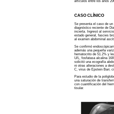
artículos entre los años 2
CASO CLÍNICO
Se presenta el caso de un
diagnóstico reciente de Di
incierta. Ingresó al servic
estado general, fascies br
al examen abdominal asciti
Se confirmó endoscópicame
además una pequeña variz e
hematocrito de 51.2% y l
U/L, fosfatasa alcalina 16
solicitó una ecografía abd
ni otras alteraciones a des
C, virus de Epstein Barr, c
Para estudio de la poliglob
una saturación de transfer
con cuantificación del hier
tisular.