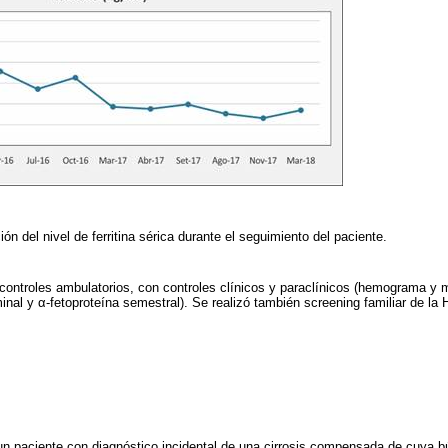
ón del nivel de ferritina sérica durante el seguimiento del paciente.
ontroles ambulatorios, con controles clínicos y paraclínicos (hemograma y m
inal y α-fetoproteína semestral). Se realizó también screening familiar de la
 un paciente con diagnóstico incidental de una cirrosis compensada de cuya b