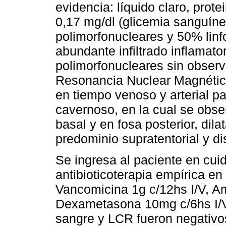
evidencia: líquido claro, prot
0,17 mg/dl (glicemia sanguíne
polimorfonucleares y 50% linfo
abundante infiltrado inflamato
polimorfonucleares sin observ
Resonancia Nuclear Magnética
en tiempo venoso y arterial 
cavernoso, en la cual se obse
basal y en fosa posterior, dila
predominio supratentorial y d
Se ingresa al paciente en cuid
antibioticoterapia empírica en
Vancomicina 1g c/12hs I/V, Am
Dexametasona 10mg c/6hs I/V.
sangre y LCR fueron negativos