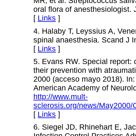
MR, et al. Streptococcus saliv
oral flora of anesthesiologist.
[
Links
]
4. Halaby T, Leyssius A, Venem
spinal anaesthesia. Scand J I
[
Links
]
5. Evans RW. Special report: 
their prevention with atraumat
2000 (acceso mayo 2018). In:
American Academy of Neurolog
http://www.mult-
sclerosis.org/news/May2000/
[
Links
]
6. Siegel JD, Rhinehart E, Ja
Infection Control Practices A