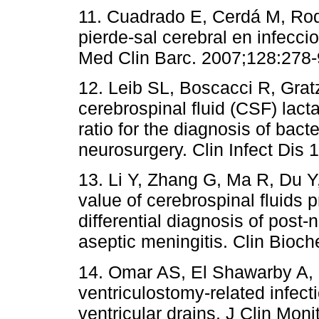
11. Cuadrado E, Cerdá M, Rod
pierde-sal cerebral en infecci
Med Clin Barc. 2007;128:278-
12. Leib SL, Boscacci R, Gratz
cerebrospinal fluid (CSF) lac
ratio for the diagnosis of bacte
neurosurgery. Clin Infect Dis 
13. Li Y, Zhang G, Ma R, Du Y,
value of cerebrospinal fluids p
differential diagnosis of post-
aseptic meningitis. Clin Bioc
14. Omar AS, El Shawarby A, S
ventriculostomy-related infecti
ventricular drains. J Clin Mon