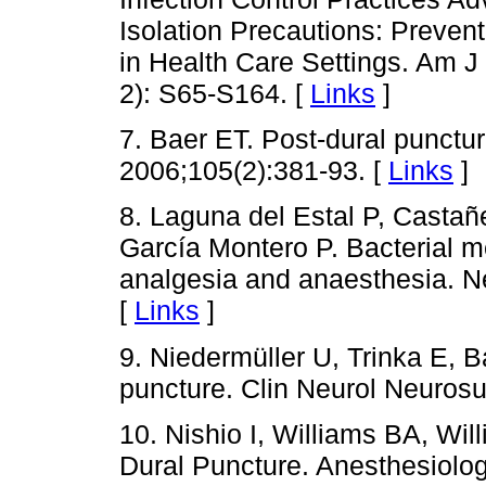
Isolation Precautions: Preven
in Health Care Settings. Am J
2): S65-S164. [
Links
]
7. Baer ET. Post-dural punctur
2006;105(2):381-93. [
Links
]
8. Laguna del Estal P, Cast
García Montero P. Bacterial m
analgesia and anaesthesia. Ne
[
Links
]
9. Niedermüller U, Trinka E, 
puncture. Clin Neurol Neurosu
10. Nishio I, Williams BA, Wil
Dural Puncture. Anesthesiolog