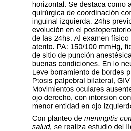
horizontal. Se destaca como 
quirúrgica de coordinación co
inguinal izquierda, 24hs previ
evolución en el postoperatori
de las 24hs. Al examen físico 
atento. PA: 150/100 mmHg, fie
de sitio de punción anestésica
buenas condiciones. En lo neu
Leve borramiento de bordes pap
Ptosis palpebral bilateral, GI
Movimientos oculares ausentes
ojo derecho, con intorsion con
menor entidad en ojo izquierdo
Con planteo de
meningitis co
salud,
se realiza estudio del l