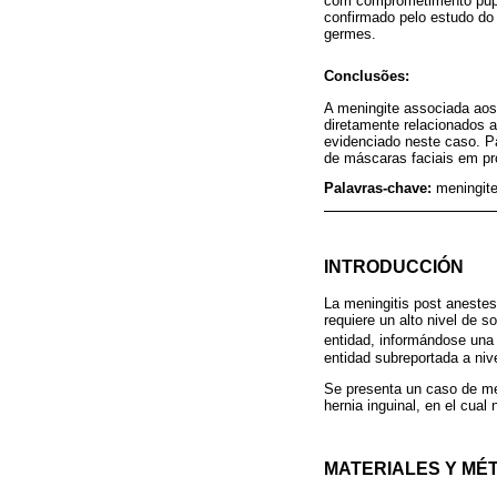
com comprometimento pupila
confirmado pelo estudo do
germes.
Conclusões:
A meningite associada aos
diretamente relacionados 
evidenciado neste caso. P
de máscaras faciais em pr
Palavras-chave:
meningite
INTRODUCCIÓN
La meningitis post anestes
requiere un alto nivel de s
entidad, informándose una
entidad subreportada a niv
Se presenta un caso de men
hernia inguinal, en el cual 
MATERIALES Y MÉ