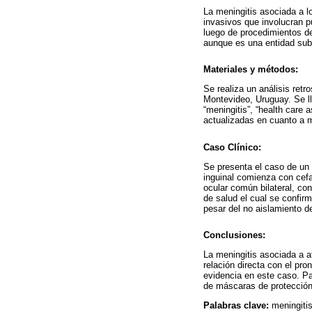
La meningitis asociada a 
invasivos que involucran p
luego de procedimientos de
aunque es una entidad sub
Materiales y métodos:
Se realiza un análisis retr
Montevideo, Uruguay. Se ll
“meningitis”, “health care 
actualizadas en cuanto a m
Caso Clínico:
Se presenta el caso de un 
inguinal comienza con cefa
ocular común bilateral, co
de salud el cual se confir
pesar del no aislamiento 
Conclusiones:
La meningitis asociada a a
relación directa con el pr
evidencia en este caso. Pa
de máscaras de protección 
Palabras clave:
meningiti