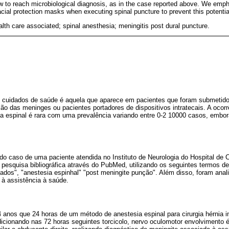
w to reach microbiological diagnosis, as in the case reported above. We emph
acial protection masks when executing spinal puncture to prevent this potentia
alth care associated; spinal anesthesia; meningitis post dural puncture.
s cuidados de saúde é aquela que aparece em pacientes que foram submetid
ão das meninges ou pacientes portadores de dispositivos intratecais. A oco
a espinal é rara com uma prevalência variando entre 0-2 10000 casos, embor
do caso de uma paciente atendida no Instituto de Neurologia do Hospital de 
 pesquisa bibliográfica através do PubMed, utilizando os seguintes termos d
dos", "anestesia espinhal" "post meningite punção". Além disso, foram anal
 à assistência à saúde.
 anos que 24 horas de um método de anestesia espinal para cirurgia hérnia 
icionando nas 72 horas seguintes torcicolo, nervo oculomotor envolvimento é 