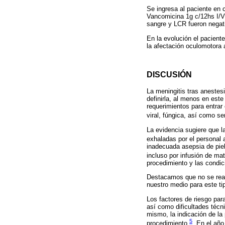
Se ingresa al paciente en c
Vancomicina 1g c/12hs I/V
sangre y LCR fueron negati
En la evolución el pacient
la afectación oculomotora 
DISCUSIÓN
La meningitis tras anestes
definirla, al menos en est
requerimientos para entrar 
viral, fúngica, así como s
La evidencia sugiere que 
exhaladas por el personal 
inadecuada asepsia de piel
incluso por infusión de ma
procedimiento y las condic
Destacamos que no se realiz
nuestro medio para este ti
Los factores de riesgo par
así como dificultades técn
mismo, la indicación de la 
5
procedimiento
. En el añ