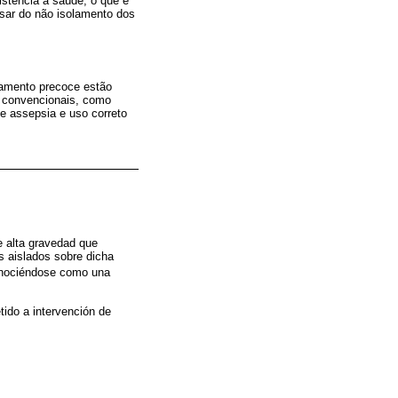
istência à saúde, o que é
esar do não isolamento dos
tamento precoce estão
s convencionais, como
e assepsia e uso correto
e alta gravedad que
os aislados sobre dicha
onociéndose como una
ido a intervención de