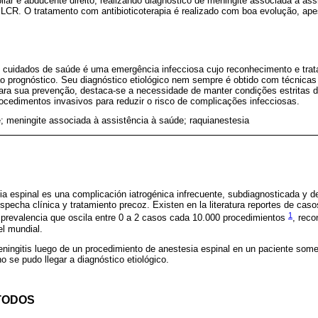
r e abducente direito, realizando diagnóstico de meningite associada à ass
 LCR. O tratamento com antibioticoterapia é realizado com boa evolução, ap
 cuidados de saúde é uma emergência infecciosa cujo reconhecimento e tra
ao prognóstico. Seu diagnóstico etiológico nem sempre é obtido com técnica
ara sua prevenção, destaca-se a necessidade de manter condições estritas d
ocedimentos invasivos para reduzir o risco de complicações infecciosas.
; meningite associada à assistência à saúde; raquianestesia
ia espinal es una complicación iatrogénica infrecuente, subdiagnosticada y d
ospecha clínica y tratamiento precoz. Existen en la literatura reportes de cas
1
 prevalencia que oscila entre 0 a 2 casos cada 10.000 procedimientos
, rec
el mundial.
ingitis luego de un procedimiento de anestesia espinal en un paciente somet
no se pudo llegar a diagnóstico etiológico.
TODOS