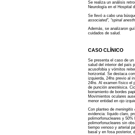
Se realiza un análisis retr
Neurología en el Hospital 
Se llevó a cabo una búsqu
associated”, “spinal anesth
Además, se analizaron guí
cuidados de salud.
CASO CLÍNICO
Se presenta el caso de un 
salud del interior del paí
acusofobia y vómitos reiter
horizontal. Se destaca com
izquierda, 24hs previo al i
24hs. Al examen físico el 
de punción anestésica. Cic
borramiento de bordes papil
Movimientos oculares ausen
menor entidad en ojo izquie
Con planteo de
meningitis
evidencia: líquido claro, p
polimorfonucleares y 50% li
polimorfonucleares sin obs
tiempo venoso y arterial p
basal y en fosa posterior, 