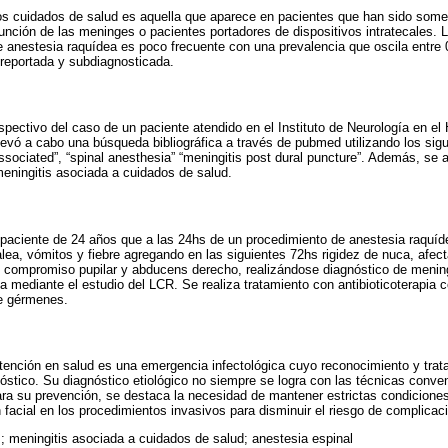
los cuidados de salud es aquella que aparece en pacientes que han sido some
unción de las meninges o pacientes portadores de dispositivos intratecales. 
 anestesia raquídea es poco frecuente con una prevalencia que oscila entre
reportada y subdiagnosticada.
ospectivo del caso de un paciente atendido en el Instituto de Neurología en el 
evó a cabo una búsqueda bibliográfica a través de pubmed utilizando los sig
associated”, “spinal anesthesia” “meningitis post dural puncture”. Además, se 
eningitis asociada a cuidados de salud.
paciente de 24 años que a las 24hs de un procedimiento de anestesia raquíde
lea, vómitos y fiebre agregando en las siguientes 72hs rigidez de nuca, afect
n compromiso pupilar y abducens derecho, realizándose diagnóstico de menin
ma mediante el estudio del LCR. Se realiza tratamiento con antibioticoterapia
de gérmenes.
tención en salud es una emergencia infectológica cuyo reconocimiento y tra
onóstico. Su diagnóstico etiológico no siempre se logra con las técnicas conv
ra su prevención, se destaca la necesidad de mantener estrictas condicione
facial en los procedimientos invasivos para disminuir el riesgo de complicac
s; meningitis asociada a cuidados de salud; anestesia espinal