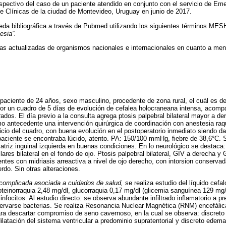
ospectivo del caso de un paciente atendido en conjunto con el servicio de Emer
de Clínicas de la ciudad de Montevideo, Uruguay en junio de 2017.
eda bibliográfica a través de Pubmed utilizando los siguientes términos MES
esia”.
as actualizadas de organismos nacionales e internacionales en cuanto a meni
paciente de 24 años, sexo masculino, procedente de zona rural, el cuál es d
s por un cuadro de 5 días de evolución de cefalea holocraneana intensa, acomp
ados. El día previo a la consulta agrega ptosis palpebral bilateral mayor a de
o antecedente una intervención quirúrgica de coordinación con anestesia raqu
nicio del cuadro, con buena evolución en el postoperatorio inmediato siendo da
paciente se encontraba lúcido, atento. PA: 150/100 mmHg, fiebre de 38,6°C. Si
atriz inguinal izquierda en buenas condiciones. En lo neurológico se destaca:
ares bilateral en el fondo de ojo. Ptosis palpebral bilateral, GIV a derecha y G
tes con midriasis arreactiva a nivel de ojo derecho, con intorsion conservada
rdo. Sin otras alteraciones.
 complicada asociada a cuidados de salud,
se realiza estudio del líquido cefa
roteinorraquia 2,48 mg/dl, glucorraquia 0,17 mg/dl (glicemia sanguínea 129 mg
nfocitos. Al estudio directo: se observa abundante infiltrado inflamatorio a p
ervarse bacterias. Se realiza Resonancia Nuclear Magnética (RNM) encefálic
ara descartar compromiso de seno cavernoso, en la cual se observa: discreto
dilatación del sistema ventricular a predominio supratentorial y discreto edem