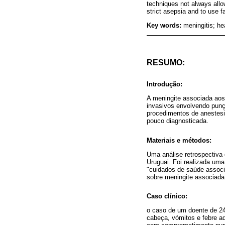
techniques not always allo
strict asepsia and to use f
Key words:
meningitis; he
RESUMO:
Introdução:
A meningite associada ao
invasivos envolvendo punç
procedimentos de anestesi
pouco diagnosticada.
Materiais e métodos:
Uma análise retrospectiva 
Uruguai. Foi realizada uma
"cuidados de saúde associa
sobre meningite associada
Caso clínico:
o caso de um doente de 24
cabeça, vómitos e febre ad