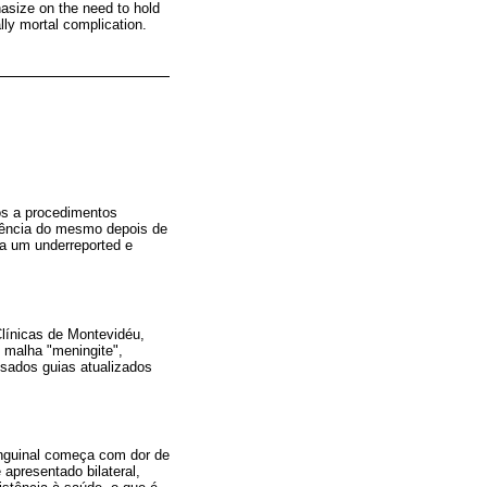
asize on the need to hold
lly mortal complication.
os a procedimentos
rrência do mesmo depois de
a um underreported e
Clínicas de Montevidéu,
e malha "meningite",
isados guias atualizados
inguinal começa com dor de
apresentado bilateral,