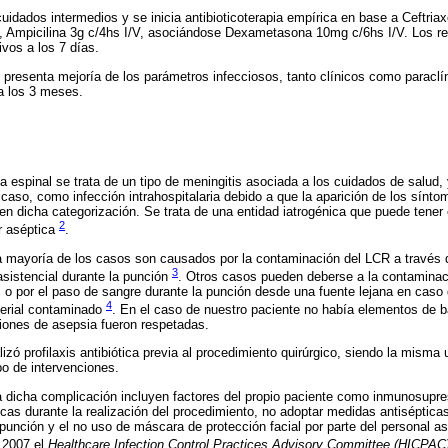
uidados intermedios y se inicia antibioticoterapia empírica en base a Ceftria
, Ampicilina 3g c/4hs I/V, asociándose Dexametasona 10mg c/6hs I/V. Los re
vos a los 7 días.
e presenta mejoría de los parámetros infecciosos, tanto clínicos como paraclín
a los 3 meses.
ia espinal se trata de un tipo de meningitis asociada a los cuidados de salu
e caso, como infección intrahospitalaria debido a que la aparición de los sínt
en dicha categorización. Se trata de una entidad iatrogénica que puede tener e
2
er aséptica
.
la mayoría de los casos son causados por la contaminación del LCR a través 
3
asistencial durante la punción
. Otros casos pueden deberse a la contaminaci
 o por el paso de sangre durante la punción desde una fuente lejana en caso 
4
terial contaminado
. En el caso de nuestro paciente no había elementos de ba
iones de asepsia fueron respetadas.
ó profilaxis antibiótica previa al procedimiento quirúrgico, siendo la misma 
po de intervenciones.
a dicha complicación incluyen factores del propio paciente como inmunosupres
icas durante la realización del procedimiento, no adoptar medidas antiséptic
punción y el no uso de máscara de protección facial por parte del personal asi
o 2007 el
Healthcare Infection Control Practices Advisory Committee (HICPAC