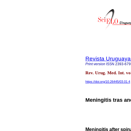
Revista Uruguaya 
Print version
ISSN
2393-679
Rev. Urug. Med. Int. vo
https://doi.org/10.26445/03.01.4
Meningitis tras an
Meningitis after spin