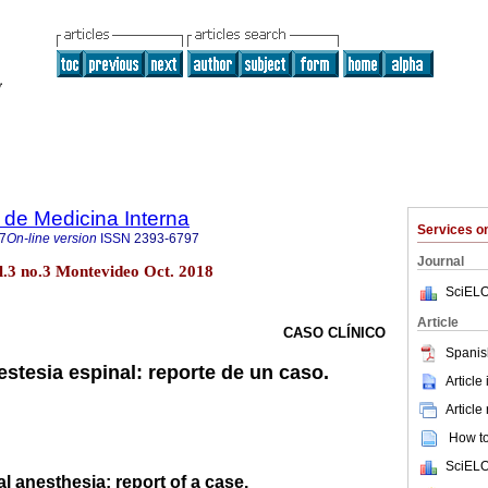
de Medicina Interna
Services 
7
On-line version
ISSN
2393-6797
Journal
l.3 no.3 Montevideo Oct. 2018
SciELO
Article
CASO CLÍNICO
Spanis
estesia espinal: reporte de un caso.
Article
Article
How to 
SciELO
al anesthesia: report of a case.