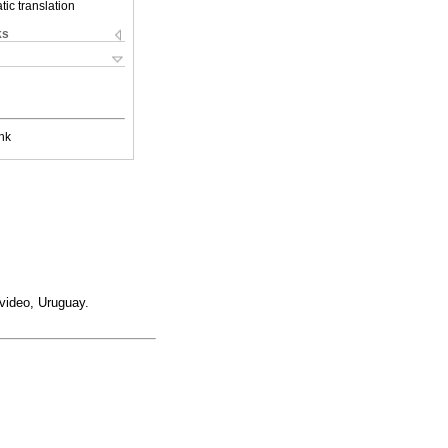
ic translation
ks
nk
evideo, Uruguay.