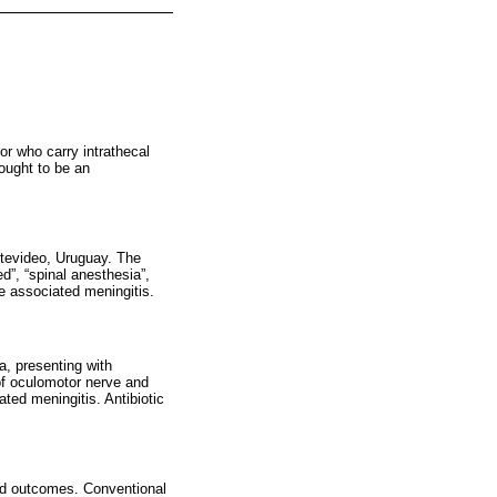
or who carry intrathecal
ought to be an
ontevideo, Uruguay. The
d”, “spinal anesthesia”,
re associated meningitis.
a, presenting with
of oculomotor nerve and
ted meningitis. Antibiotic
ood outcomes. Conventional