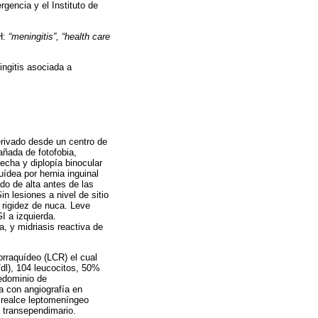
gencia y el Instituto de
H:
“meningitis”, “health care
ngitis asociada a
erivado desde un centro de
añada de fotofobia,
recha y diplopía binocular
ídea por hernia inguinal
do de alta antes de las
n lesiones a nivel de sitio
 rigidez de nuca. Leve
I a izquierda.
, y midriasis reactiva de
lorraquídeo (LCR) el cual
/dl), 104 leucocitos, 50%
redominio de
a con angiografía en
 realce leptomeníngeo
a transependimario.