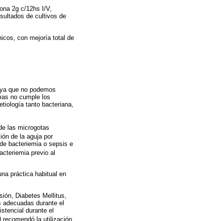
xona 2g c/12hs I/V,
sultados de cultivos de
icos, con mejoría total de
d, ya que no podemos
omas no cumple los
tiología tanto bacteriana,
de las microgotas
ón de la aguja por
de bacteriemia o sepsis e
cteriemia previo al
una práctica habitual en
ión, Diabetes Mellitus,
as adecuadas durante el
stencial durante el
)
recomendó la utilización