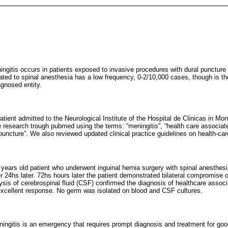
ngitis occurs in patients exposed to invasive procedures with dural puncture 
ated to spinal anesthesia has a low frequency, 0-2/10,000 cases, though is th
gnosed entity.
patient admitted to the Neurological Institute of the Hospital de Clinicas in M
 research trough pubmed using the terms: “meningitis”, “health care associate
puncture”. We also reviewed updated clinical practice guidelines on health-ca
 years old patient who underwent inguinal hernia surgery with spinal anesthesi
 24hs later. 72hs hours later the patient demonstrated bilateral compromise 
sis of cerebrospinal fluid (CSF) confirmed the diagnosis of healthcare associa
 excellent response. No germ was isolated on blood and CSF cultures.
ingitis is an emergency that requires prompt diagnosis and treatment for g