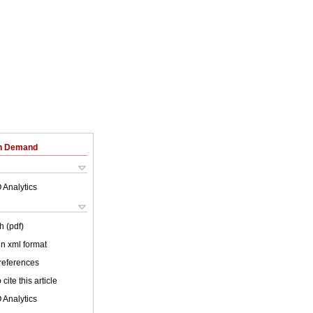
on Demand
 Analytics
h (pdf)
 in xml format
 references
cite this article
 Analytics