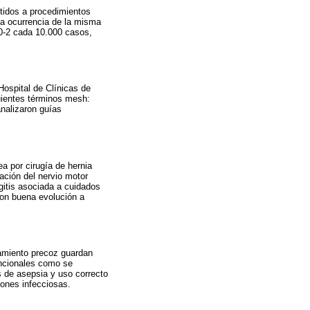
tidos a procedimientos
La ocurrencia de la misma
 0-2 cada 10.000 casos,
Hospital de Clínicas de
uientes términos mesh:
analizaron guías
a por cirugía de hernia
ación del nervio motor
gitis asociada a cuidados
 con buena evolución a
tamiento precoz guardan
encionales como se
s de asepsia y uso correcto
iones infecciosas.