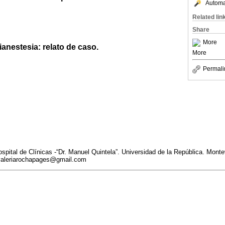
Automat
Related lin
Share
More
anestesia: relato de caso.
More
Permali
ospital de Clínicas -“Dr. Manuel Quintela”. Universidad de la República. Mont
 valeriarochapages@gmail.com