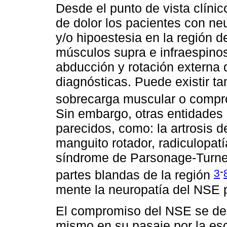
Desde el punto de vista clíni
de dolor los pacientes con ne
y/o hipoestesia en la región 
músculos supra e infraespinos
abducción y rotación externa 
diagnósticas. Puede existir t
sobrecarga muscular o compro
Sin embargo, otras entidades
parecidos, como: la artrosis d
manguito rotador, radiculopatía
síndrome de Parsonage-Turne
-
3
partes blandas de la región
mente la neuropatía del NSE p
El compromiso del NSE se deb
mismo en su pasaje por la esc