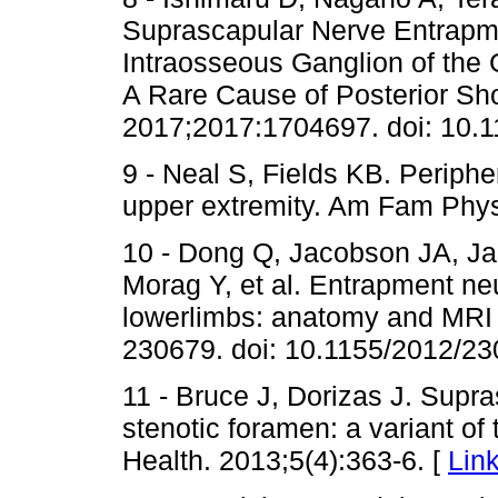
Suprascapular Nerve Entrapme
Intraosseous Ganglion of the 
A Rare Cause of Posterior Sh
2017;2017:1704697. doi: 10.
9 - Neal S, Fields KB. Periphe
upper extremity. Am Fam Phys
10 - Dong Q, Jacobson JA, J
Morag Y, et al. Entrapment ne
lowerlimbs: anatomy and MRI 
230679. doi: 10.1155/2012/23
11 - Bruce J, Dorizas J. Supr
stenotic foramen: a variant of
Health. 2013;5(4):363-6. [
Lin