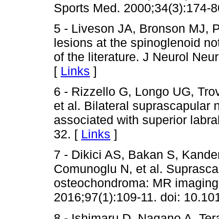
Sports Med. 2000;34(3):174-8
5 - Liveson JA, Bronson MJ, 
lesions at the spinoglenoid no
of the literature. J Neurol Ne
[
Links
]
6 - Rizzello G, Longo UG, Tro
et al. Bilateral suprascapular
associated with superior labra
32. [
Links
]
7 - Dikici AS, Bakan S, Kand
Comunoglu N, et al. Suprasca
osteochondroma: MR imaging f
2016;97(1):109-11. doi: 10.101
8 - Ishimaru D, Nagano A, Te