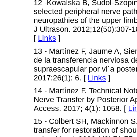
12 -Kowalska B, Sudol-Szopin
selected peripheral nerve path
neuropathies of the upper lim
J Ultrason. 2012;12(50):307-
[
Links
]
13 - Martínez F, Jaume A, Sie
de la transferencia nerviosa d
supraescapular por vi´a poster
2017;26(1): 6. [
Links
]
14 - Martínez F. Technical No
Nerve Transfer by Posterior 
Access. 2017; 4(1): 1058. [
Li
15 - Colbert SH, Mackinnon S.
transfer for restoration of sho