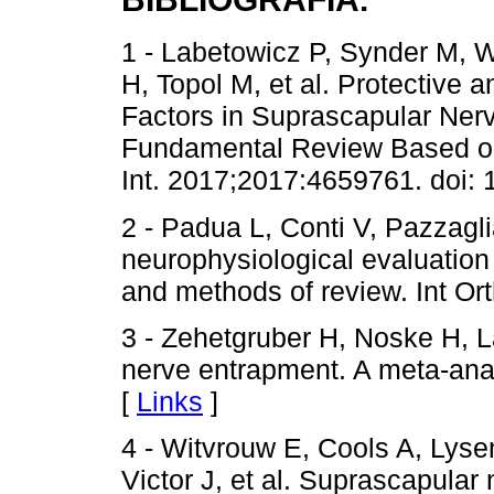
1 - Labetowicz P, Synder M, 
H, Topol M, et al. Protective
Factors in Suprascapular Ne
Fundamental Review Based o
Int. 2017;2017:4659761. doi:
2 - Padua L, Conti V, Pazzagli
neurophysiological evaluation
and methods of review. Int Or
3 - Zehetgruber H, Noske H, 
nerve entrapment. A meta-anal
[
Links
]
4 - Witvrouw E, Cools A, Lys
Victor J, et al. Suprascapular 