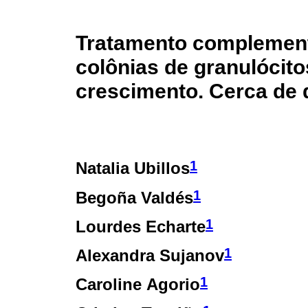
Tratamento complement
colônias de granulócito
crescimento. Cerca de d
1
Natalia Ubillos
1
Begoña Valdés
1
Lourdes Echarte
1
Alexandra Sujanov
1
Caroline Agorio