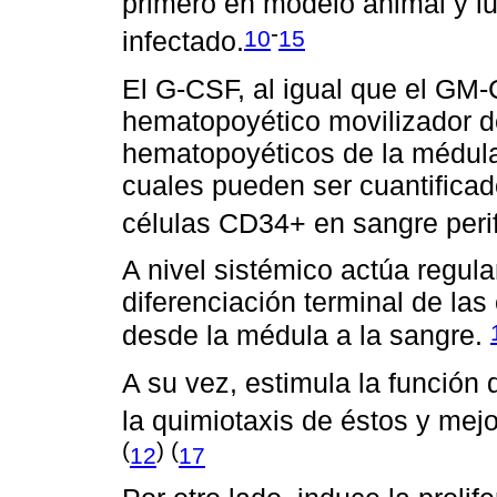
primero en modelo animal y lu
-
10
15
infectado.
El G-CSF, al igual que el GM
hematopoyético movilizador d
hematopoyéticos de la médula 
cuales pueden ser cuantifica
células CD34+ en sangre peri
A nivel sistémico actúa regula
diferenciación terminal de las
desde la médula a la sangre.
A su vez, estimula la función
la quimiotaxis de éstos y mej
(
) (
12
17