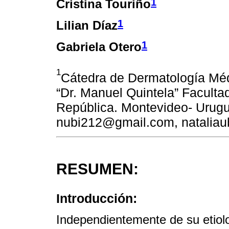
1
Cristina Touriño
1
Lilian Díaz
1
Gabriela Otero
1
Cátedra de Dermatología Médi
“Dr. Manuel Quintela” Faculta
República. Montevideo- Urugu
nubi212@gmail.com, nataliau
RESUMEN:
Introducción:
Independientemente de su etiolo