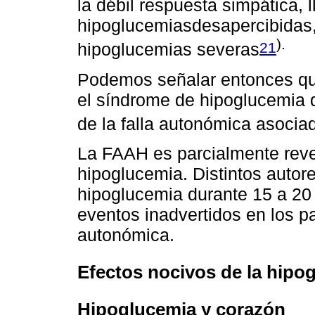
la débil respuesta simpática, 
hipoglucemiasdesapercibidas,
).
21
hipoglucemias severas
Podemos señalar entonces que
el síndrome de hipoglucemia 
de la falla autonómica asoci
La FAAH es parcialmente rever
hipoglucemia. Distintos autor
hipoglucemia durante 15 a 20 d
eventos inadvertidos en los p
autonómica.
Efectos nocivos de la hipo
Hipoglucemia y corazón