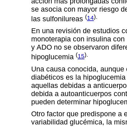
acción más prolongadas conll
se asocia con mayor riesgo d
(
).
14
las sulfonilureas
En una revisión de estudios 
monoterapia con insulina con
y ADO no se observaron difer
(
).
15
hipoglucemia
Una causa conocida, aunque d
diabéticos es la hipoglucemia
aquellas debidas a anticuerpos
debida a autoanticuerpos contr
pueden determinar hipoglucem
Otro factor que predispone a 
variabilidad glucémica, la mis