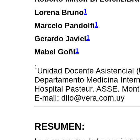
1
Lorena Bruno
1
Marcelo Pandolfi
1
Gerardo Javiel
1
Mabel Goñi
1
Unidad Docente Asistencial (
Departamento Medicina Intern
Hospital Pasteur. ASSE. Mont
E-mail: dilo@vera.com.uy
RESUMEN: