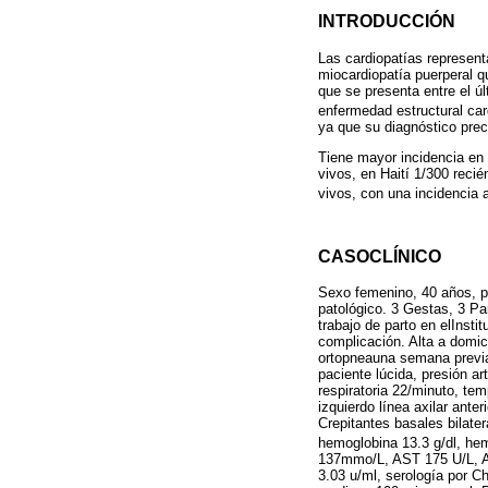
INTRODUCCIÓN
Las cardiopatías represent
miocardiopatía puerperal q
que se presenta entre el ú
enfermedad estructural ca
ya que su diagnóstico prec
Tiene mayor incidencia en 
vivos, en Haití 1/300 reci
vivos, con una incidencia
CASOCLÍNICO
Sexo femenino, 40 años, pr
patológico. 3 Gestas, 3 Pa
trabajo de parto en elInst
complicación. Alta a domic
ortopneauna semana previa
paciente lúcida, presión a
respiratoria 22/minuto, te
izquierdo línea axilar ante
Crepitantes basales bilate
hemoglobina 13.3 g/dl, he
137mmo/L, AST 175 U/L, ALT
3.03 u/ml, serología por C