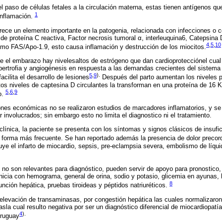
l paso de células fetales a la circulación materna, estas tienen antígenos q
1
inflamación.
rece un elemento importante en la patogenia, relacionada con infecciones o 
 proteína C reactiva, Factor necrosis tumoral α, interleuquina6, Catepsina D
4
,
5
,
10
mo FAS/Apo-1.9, esto causa inflamación y destrucción de los miocitos.
e el embarazo hay nivelesaltos de estrógeno que dan cardioprotecciónel cual
ertrofia y angiogénesis en respuesta a las demandas crecientes del sistema ca
5
,
9
).
cilita el desarrollo de lesiones
Después del parto aumentan los niveles p
ltos niveles de captesina D circulantes la transforman en una proteína de 16 K
5
,
6
,
9
o.
iones económicas no se realizaron estudios de marcadores inflamatorios, y s
involucrados; sin embargo esto no limita el diagnostico ni el tratamiento.
clínica, la paciente se presenta con los síntomas y signos clásicos de insufi
forma más frecuente. Se han reportado además la presencia de dolor precordia
cluye el infarto de miocardio, sepsis, pre-eclampsia severa, embolismo de líq
o no son relevantes para diagnóstico, pueden servir de apoyo para pronostico
einicia con hemograma, general de orina, sodio y potasio, glicemia en ayunas,
8
 función hepática, pruebas tiroideas y péptidos natriuréticos.
 elevación de transaminasas, por congestión hepática las cuales normalizaro
sla cual resulto negativa por ser un diagnóstico diferencial de miocardiopatí
4
).
Uruguay