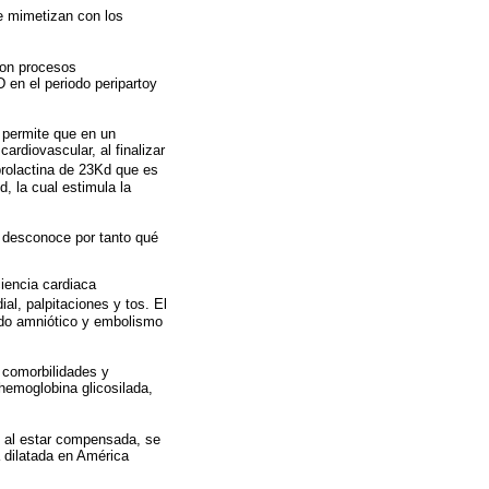
ue mimetizan con los
con procesos
 en el periodo peripartoy
 permite que en un
rdiovascular, al finalizar
rolactina de 23Kd que es
d, la cual estimula la
e desconoce por tanto qué
ciencia cardiaca
l, palpitaciones y tos. El
uido amniótico y embolismo
, comorbilidades y
 hemoglobina glicosilada,
n al estar compensada, se
a dilatada en América