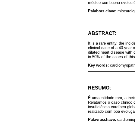
médico con buena evolución
Palabras clave:
miocardio
ABSTRACT:
It is a rare entity, the in
clinical case of a 40-year-
dilated heart disease with 
in 50% of the cases of this
Key words:
cardiomyopathi
RESUMO:
É umaentidade rara, a inci
Relatamos o caso clínico 
insuficiência cardíaca glo
realizado com boa evoluçã
Palavraschave:
cardiomiop