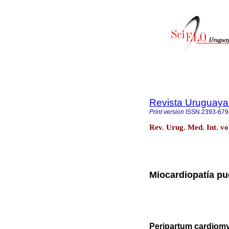
Revista Uruguaya 
Print version
ISSN
2393-679
Rev. Urug. Med. Int. v
Miocardiopatía pu
Peripartum cardiomy