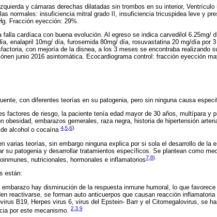
zquierda y cámaras derechas dilatadas sin trombos en su interior, Ventrículo 
s normales: insuficiencia mitral grado II, insuficiencia tricuspidea leve y pres
Hg. Fracción eyección: 29%.
a falla cardíaca con buena evolución. Al egreso se indica carvedilol 6.25mg/ d
ía, enalapril 10mg/ día, furosemida 80mg/ día, rosuvastatina 20 mg/día por 3
factoria, con mejoría de la disnea, a los 3 meses se encontraba realizando su 
iónen junio 2016 asintomática. Ecocardiograma control: fracción eyección m
uente, con diferentes teorías en su patogenia, pero sin ninguna causa especif
les factores de riesgo, la paciente tenía edad mayor de 30 años, multípara y 
son obesidad, embarazos gemerales, raza negra, historia de hipertensión arteri
4
,
5
,
6
).
 de alcohol o cocaína
rgen varias teorías, sin embargo ninguna explica por si sola el desarrollo de la
rar su patogenia y desarrollar tratamientos específicos. Se plantean como m
7
,
8
).
toinmunes, nutricionales, hormonales e inflamatorios
as están:
 el embarazo hay disminución de la respuesta inmune humoral, lo que favorece l
n reactivarse, se forman auto anticuerpos que causan reacción inflamatoria 
ovirus B19, Herpes virus 6, virus del Epstein- Barr y el Citomegalovirus, se h
2
,
3
,
9
cia por este mecanismo.