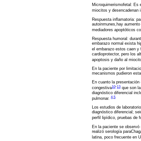
Microquimerismofetal: Es e
miocitos y desencadenan 
Respuesta inflamatoria: pa
autoinmunes,hay aumento de
mediadores apoptóticos co
Respuesta humoral: durant
embarazo normal exista hip
el embarazo estos caen y fa
cardioprotector, pero los a
apoptosis y daño al miocit
En la paciente por limitac
mecanismos pudieron estar 
En cuanto la presentación 
10
-
13
congestiva
que son la 
diagnóstico diferencial in
4
,
5
pulmonar.
Los estudios de laboratori
diagnóstico diferencial; s
perfil lipídico, pruebas de
En la paciente se observó
realizó serología paraChaga
latina, poco frecuente en 