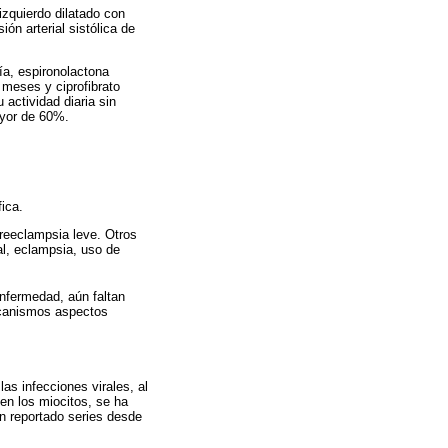
izquierdo dilatado con
ión arterial sistólica de
ía, espironolactona
 meses y ciprofibrato
actividad diaria sin
ayor de 60%.
ica.
preeclampsia leve. Otros
al, eclampsia, uso de
 enfermedad, aún faltan
ecanismos aspectos
as infecciones virales, al
en los miocitos, se ha
an reportado series desde