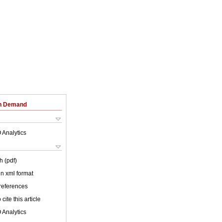
on Demand
 Analytics
h (pdf)
 in xml format
 references
cite this article
 Analytics