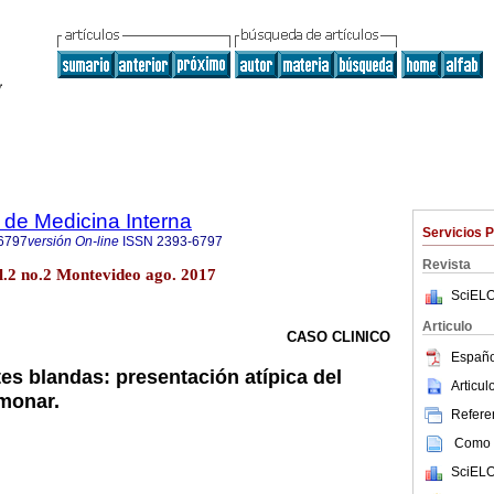
de Medicina Interna
Servicios 
6797
versión On-line
ISSN
2393-6797
Revista
l.2 no.2 Montevideo ago. 2017
SciELO
Articulo
CASO CLINICO
Españo
es blandas: presentación atípica del
Articu
monar.
Referen
Como c
SciELO