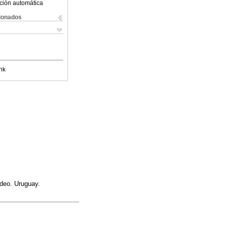
ción automática
cionados
nk
ideo. Uruguay.