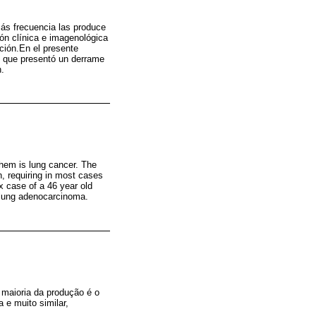
más frecuencia las produce
ión clínica e imagenológica
nción.En el presente
, que presentó un derrame
.
them is lung cancer. The
n, requiring in most cases
x case of a 46 year old
a lung adenocarcinoma.
 maioria da produção é o
 e muito similar,