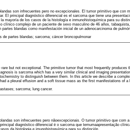
landas son infrecuentes pero no excepcionales. El tumor primitivo que con 
r. El principal diagnóstico diferencial es el sarcoma que tiene una presentac
n la mayoría de los casos de la histología e inmunohistoquímica para su disti
so clínico complejo de un paciente de sexo masculino de 46 años, tabaquista
en partes blandas como manifestación inicial de un adenocarcinoma de pulmón
s de partes blandas; sarcoma; cáncer broncopulmonar
 rare but not exceptional. The primitive tumor that most frequently produces 
diagnosis is sarcoma which has a very similar clinical and imaging presentatio
tochemistry to distinguish between them. In this article we describe a comple
had a pleural effusion and a soft tissue mass as the first manifestations of 
tastases; sarcoma; lung cancer.
landas son infrecuentes pero nãoexcepcionais. O tumor primitivo que com a
rincipal diagnóstico diferencial é o sarcoma que temumaapresentação clínica
casos da histologia e imunohistoquímica para su distinción.