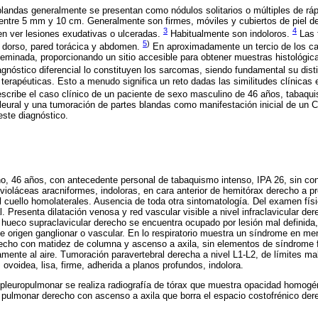
landas generalmente se presentan como nódulos solitarios o múltiples de ráp
 entre 5 mm y 10 cm. Generalmente son firmes, móviles y cubiertos de piel 
3
4
n ver lesiones exudativas o ulceradas.
Habitualmente son indoloros.
Las 
5
)
: dorso, pared torácica y abdomen.
En aproximadamente un tercio de los ca
iseminada, proporcionando un sitio accesible para obtener muestras histológ
agnóstico diferencial lo constituyen los sarcomas, siendo fundamental su dist
 terapéuticas. Esto a menudo significa un reto dadas las similitudes clínicas
cribe el caso clínico de un paciente de sexo masculino de 46 años, tabaqui
eural y una tumoración de partes blandas como manifestación inicial de un C
este diagnóstico.
, 46 años, con antecedente personal de tabaquismo intenso, IPA 26, sin con
violáceas aracniformes, indoloras, en cara anterior de hemitórax derecho a pre
l cuello homolaterales. Ausencia de toda otra sintomatología. Del examen fís
l. Presenta dilatación venosa y red vascular visible a nivel infraclavicular de
l hueco supraclavicular derecho se encuentra ocupado por lesión mal definida,
de origen ganglionar o vascular. En lo respiratorio muestra un síndrome en me
cho con matidez de columna y ascenso a axila, sin elementos de síndrome fu
nte al aire. Tumoración paravertebral derecha a nivel L1-L2, de límites mal
oidea, lisa, firme, adherida a planos profundos, indolora.
 pleuropulmonar se realiza radiografía de tórax que muestra opacidad homogé
 pulmonar derecho con ascenso a axila que borra el espacio costofrénico de