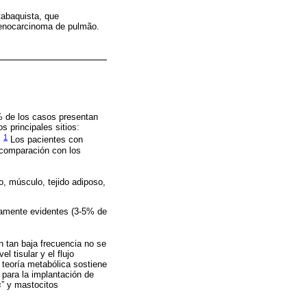
tabaquista, que
denocarcinoma de pulmão.
% de los casos presentan
 principales sitios:
1
.
Los pacientes con
 comparación con los
vo, músculo, tejido adiposo,
camente evidentes (3-5% de
n tan baja frecuencia no se
l tisular y el flujo
a teoría metabólica sostiene
 para la implantación de
s
” y mastocitos