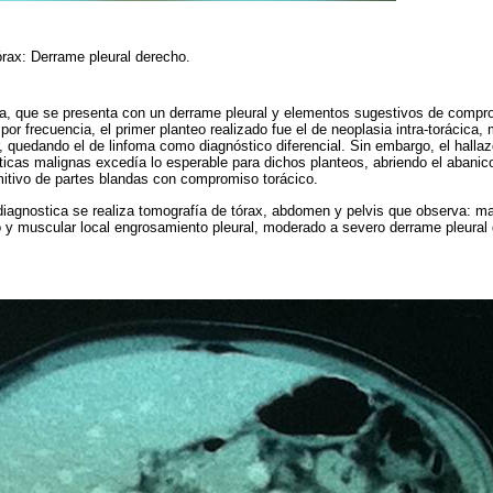
órax: Derrame pleural derecho.
ta, que se presenta con un derrame pleural y elementos sugestivos de comp
 por frecuencia, el primer planteo realizado fue el de neoplasia intra-torácic
 quedando el de linfoma como diagnóstico diferencial. Sin embargo, el hall
sticas malignas excedía lo esperable para dichos planteos, abriendo el abanico
mitivo de partes blandas con compromiso torácico.
agnostica se realiza tomografía de tórax, abdomen y pelvis que observa: ma
y muscular local engrosamiento pleural, moderado a severo derrame pleural