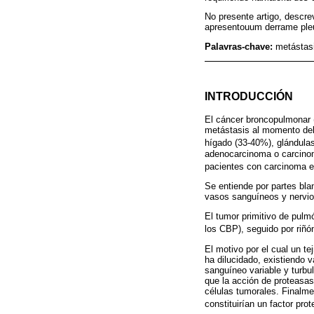
No presente artigo, descr
apresentouum derrame ple
Palavras-chave:
metástas
INTRODUCCIÓN
El cáncer broncopulmonar 
metástasis al momento del 
hígado (33-40%), glándula
adenocarcinoma o carcinom
pacientes con carcinoma
Se entiende por partes blan
vasos sanguíneos y nervio
El tumor primitivo de pul
los CBP), seguido por riñó
El motivo por el cual un t
ha dilucidado, existiendo v
sanguíneo variable y turbul
que la acción de proteasas 
células tumorales. Finalme
constituirían un factor pro