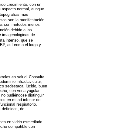
ido crecimiento, con un
de aspecto normal, aunque
topografías más
sos son la manifestación
icas con métodos menos
inción debido a las
 e imagenológicas de
sta intenso, que se
BP, así como el largo y
troles en salud. Consulta
dominio infraclavicular,
ico sedestaca: lúcido, buen
recho, con vena yugular
 no pudiéndose distinguir
nos en mitad inferior de
ncional respiratorio,
 definidos, de
nea en vidrio esmerilado
recho compatible con