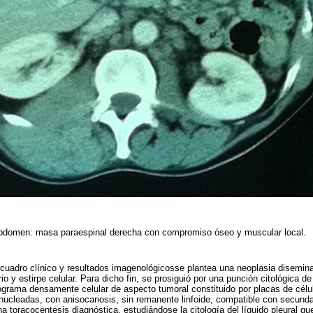
bdomen: masa paraespinal derecha con compromiso óseo y muscular local.
cuadro clínico y resultados imagenológicosse plantea una neoplasia disemina
io y estirpe celular. Para dicho fin, se prosiguió por una punción citológica 
ograma densamente celular de aspecto tumoral constituido por placas de cél
 binucleadas, con anisocariosis, sin remanente linfoide, compatible con secund
na toracocentesis diagnóstica, estudiándose la citología del líquido pleural 