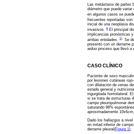
Las metástasis de partes b
diámetro que puede variar
en algunos casos se puede
frecuentes reportadas son
inicial de una neoplasia d
6
invasivos.
El principal di
implicancias pronósticas y
1
).
ambas entidades.
Se des
presentó con un derrame pl
arduo proceso que llevó a 
CASO CLÍNICO
Paciente de sexo masculino
por lesiones cutáneas rojo-
con dilatación de venas de
estado general y nutriciona
ingurgitada homolateral. E
si se trata de estructuras 
campo pleuropulmonar dere
saturando 98% espontáneame
aproximadamente 10x6cm, ov
Dado los hallazgos a nivel
en mitad inferior de campo
derrame pleural(
Figura 1
).