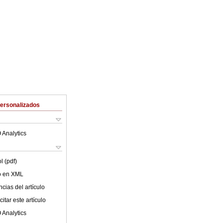
Personalizados
 Analytics
l (pdf)
lo en XML
cias del artículo
itar este artículo
 Analytics