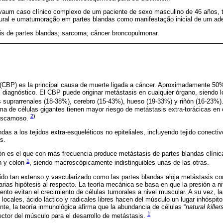
evaum caso clínico complexo de um paciente de sexo masculino de 46 años, 
ural e umatumoração em partes blandas como manifestação inicial de um a
is de partes blandas; sarcoma; câncer broncopulmonar.
(CBP) es la principal causa de muerte ligada a cáncer. Aproximadamente 50
diagnóstico. El CBP puede originar metástasis en cualquier órgano, siendo los
s suprarrenales (18-38%), cerebro (15-43%), hueso (19-33%) y riñón (16-23%)
a de células gigantes tienen mayor riesgo de metástasis extra-torácicas en
2
)
 escamoso.
das a los tejidos extra-esqueléticos no epiteliales, incluyendo tejido conecti
s.
món es el que con más frecuencia produce metástasis de partes blandas clíni
1
n y colon
, siendo macroscópicamente indistinguibles unas de las otras.
ejido tan extenso y vascularizado como las partes blandas aloja metástasis co
arias hipótesis al respecto. La teoría mecánica se basa en que la presión a nive
ento evitan el crecimiento de células tumorales a nivel muscular. A su vez, l
locales, ácido láctico y radicales libres hacen del músculo un lugar inhóspito
nte, la teoría inmunológica afirma que la abundancia de células “
natural killer
1
tector del músculo para el desarrollo de metástasis.