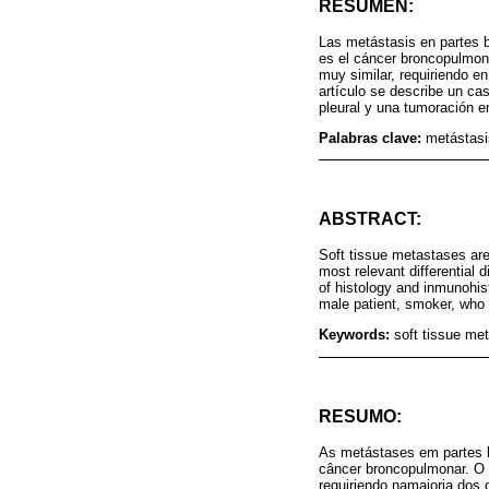
RESUMEN:
Las metástasis en partes b
es el cáncer broncopulmona
muy similar, requiriendo e
artículo se describe un ca
pleural y una tumoración 
Palabras clave:
metástasi
ABSTRACT:
Soft tissue metastases are
most relevant differential 
of histology and inmunohis
male patient, smoker, who 
Keywords:
soft tissue me
RESUMO:
As metástases em partes b
câncer broncopulmonar. O p
requiriendo namaioria dos 