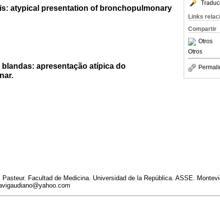
Traduc
is: atypical presentation of bronchopulmonary
Links rela
Compartir
Otros
Otros
 blandas: apresentação atípica do
Permali
nar.
l Pasteur. Facultad de Medicina. Universidad de la República. ASSE. Montev
 javigaudiano@yahoo.com