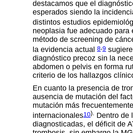
destacamos que el diagnóstic
esperados siendo la incidenci
distintos estudios epidemioló
neoplasia fue adecuado para e
método de screening de cánc
,
8
9
la evidencia actual
sugiere
diagnóstico precoz sin la nece
abdomen o pelvis en forma rut
criterio de los hallazgos clínic
En cuanto la presencia de tro
ausencia de mutación del fact
mutación más frecuentemente 
).
10
internacionales
Dentro de l
diagnosticadas, el déficit de 
trombosis, sin embargo la MGP