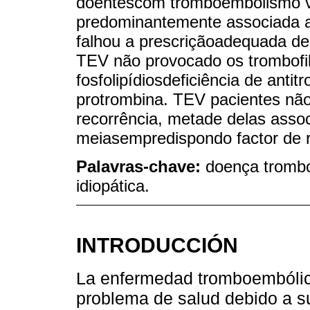
doentescom tromboembolismo v
predominantemente associada a
falhou a prescriçãoadequada de
TEV não provocado os trombofil
fosfolipídiosdeficiência de anti
protrombina. TEV pacientes n
recorrência, metade delas asso
meiasempredispondo factor de ri
Palavras-chave:
doença tromb
idiopática.
INTRODUCCIÓN
La enfermedad tromboembólic
problema de salud debido a 