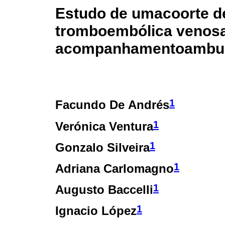
Estudo de umacoorte d
tromboembólica venos
acompanhamentoambula
1
Facundo De Andrés
1
Verónica Ventura
1
Gonzalo Silveira
1
Adriana Carlomagno
1
Augusto Baccelli
1
Ignacio López