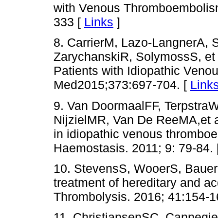
with Venous Thromboembolism
333 [
Links
]
8. CarrierM, Lazo-LangnerA, 
ZarychanskiR, SolymossS, et 
Patients with Idiopathic Ven
Med2015;373:697-704. [
Link
9. Van DoormaalFF, TerpstraW
NijzielMR, Van De ReeMA,et al
in idiopathic venous thrombo
Haemostasis. 2011; 9: 79-84. 
10. StevensS, WooerS, BauerK
treatment of hereditary and a
Thrombolysis. 2016; 41:154-1
11. ChristiansenSC, Cannegie