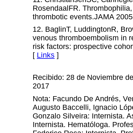
RosendaalFR. Thrombophilia, c
thrombotic events.JAMA 2005
12. BaglinT, LuddingtonR, Bro
venous thromboembolism in rel
risk factors: prospective coho
[
Links
]
Recibido: 28 de Noviembre de
2017
Nota: Facundo De Andrés, Ver
Augusto Baccelli, Ignacio Ló
Gonzalo Silveira: Internista. A
Internista. Hematóloga. Profe
Federico Roca: Internista. Pro