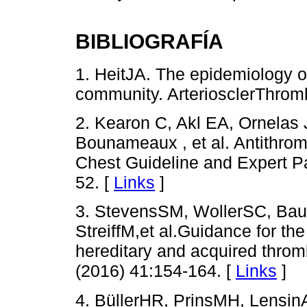
BIBLIOGRAFÍA
1. HeitJA. The epidemiology 
community. ArteriosclerThrom
2. Kearon C, Akl EA, Ornelas 
Bounameaux , et al. Antithro
Chest Guideline and Expert P
52. [
Links
]
3. StevensSM, WollerSC, Ba
StreiffM,et al.Guidance for th
hereditary and acquired thro
(2016) 41:154-164. [
Links
]
4. BüllerHR, PrinsMH, Lensi