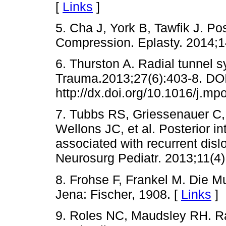
[
Links
]
5. Cha J, York B, Tawfik J. Po
Compression. Eplasty. 2014;14
6. Thurston A. Radial tunnel 
Trauma.2013;27(6):403-8. DOI
http://dx.doi.org/10.1016/j.mp
7. Tubbs RS, Griessenauer C,
Wellons JC, et al. Posterior i
associated with recurrent dislo
Neurosurg Pediatr. 2013;11(4)
8. Frohse F, Frankel M. Die 
Jena: Fischer, 1908. [
Links
]
9. Roles NC, Maudsley RH. Ra