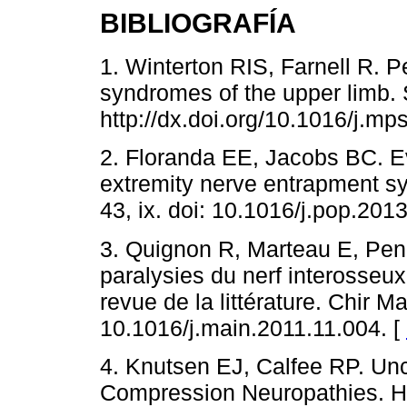
BIBLIOGRAFÍA
1. Winterton RIS, Farnell R. 
syndromes of the upper limb. 
http://dx.doi.org/10.1016/j.mp
2. Floranda EE, Jacobs BC. Ev
extremity nerve entrapment s
43, ix. doi: 10.1016/j.pop.201
3. Quignon R, Marteau E, Pena
paralysies du nerf interosseux
revue de la littérature. Chir M
10.1016/j.main.2011.11.004. [
4. Knutsen EJ, Calfee RP. U
Compression Neuropathies. Ha