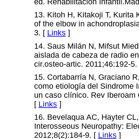
ed. Rehabilitación Infantil.M
13. Kitoh H, Kitakoji T, Kurit
of the elbow in achondroplasi
3. [
Links
]
14. Saus Milán N, Mifsut Mie
aislada de cabeza de radio en 
cir.osteo-artic. 2011;46:192-5.
15. Cortabarría N, Graciano 
como etiología del Sindrome I
un caso clínico. Rev Iberoam 
[
Links
]
16. Bevelaqua AC, Hayter CL,
Interosseous Neuropathy: Elec
2012;8(2):184-9. [
Links
]