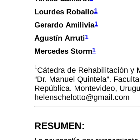
1
Lourdes Roballo
1
Gerardo Amilivia
1
Agustín Arruti
1
Mercedes Storm
1
Cátedra de Rehabilitación y M
“Dr. Manuel Quintela”. Facult
República. Montevideo, Urugu
helenschelotto@gmail.com
RESUMEN: