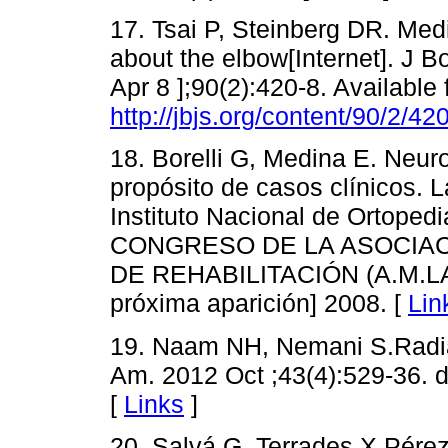
17. Tsai P, Steinberg DR. Med
about the elbow[Internet]. J 
Apr 8 ];90(2):420-8. Available 
http://jbjs.org/content/90/2/42
18. Borelli G, Medina E. Neuro
propósito de casos clínicos. L
Instituto Nacional de Ortopedi
CONGRESO DE LA ASOCIAC
DE REHABILITACIÓN (A.M.LA.R
próxima aparición] 2008. [
Lin
19. Naam NH, Nemani S.Radia
Am. 2012 Oct ;43(4):529-36. d
[
Links
]
20. Salvá G, Terrades X,Pérez