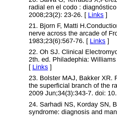
radial en el codo : diagnóstic
2008;23(2): 23-26. [
Links
]
21. Bjorn F, Matti H.Conductio
nerve across the arcade of Fr
1983;23(6):567-76. [
Links
]
22. Oh SJ. Clinical Electrom
2th. ed. Philadephia: Williams
[
Links
]
23. Bolster MAJ, Bakker XR. 
the superficial branch of the 
2009 Jun;34(3):343-7. doi: 
24. Sarhadi NS, Korday SN, B
syndrome: diagnosis and mana