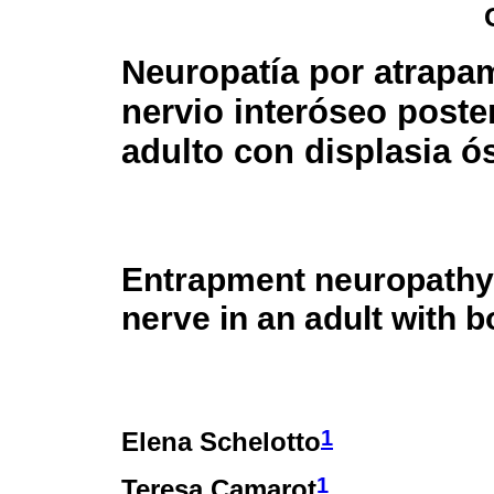
Neuropatía por atrapa
nervio interóseo poste
adulto con displasia ó
Entrapment neuropathy 
nerve in an adult with b
1
Elena Schelotto
1
Teresa Camarot