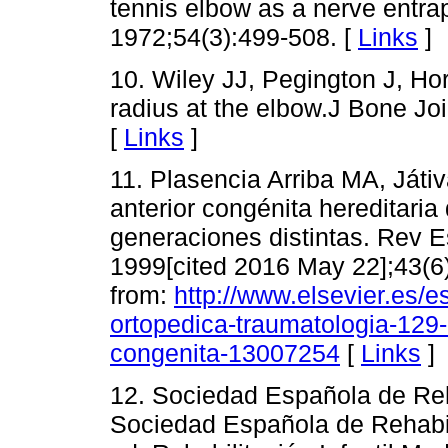
tennis elbow as a nerve entra
1972;54(3):499-508. [
Links
]
10. Wiley JJ, Pegington J, Hor
radius at the elbow.J Bone Jo
[
Links
]
11. Plasencia Arriba MA, Játiv
anterior congénita hereditaria
generaciones distintas. Rev Es
1999[cited 2016 May 22];43(6)
from:
http://www.elsevier.es/es
ortopedica-traumatologia-129-a
congenita-13007254
[
Links
]
12. Sociedad Española de Reha
Sociedad Española de Rehabilit