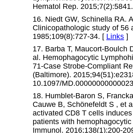
Hematol Rep. 2015;7(2):5841.
16. Niedt GW, Schinella RA. 
Clinicopathologic study of 56
1985;109(8):727-34. [
Links
]
17. Barba T, Maucort-Boulch D,
al. Hemophagocytic Lymphohist
71-Case Strobe-Compliant Ret
(Baltimore). 2015;94(51):e2318
10.1097/MD.00000000000023
18. Humblet-Baron S, Francka
Cauwe B, Schönefeldt S , et a
activated CD8 T cells induces 
patients with hemophagocytic 
Immunol. 2016;138(1):200-209.