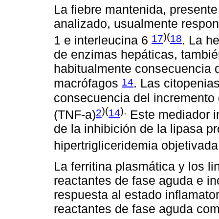
La fiebre mantenida, presente 
analizado, usualmente respond
)(
17
18
1 e interleucina 6
. La h
de enzimas hepáticas, tambié
habitualmente consecuencia de l
14
macrófagos
. Las citopenia
consecuencia del incremento d
)(
).
2
14
(TNF-a)
Este mediador i
de la inhibición de la lipasa p
hipertrigliceridemia objetivad
La ferritina plasmática y los
reactantes de fase aguda e i
respuesta al estado inflamator
reactantes de fase aguda com