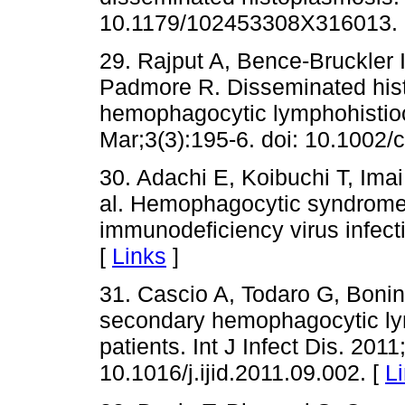
10.1179/102453308X316013. 
29. Rajput A, Bence-Bruckler 
Padmore R. Disseminated hist
hemophagocytic lymphohistioc
Mar;3(3):195-6. doi: 10.1002/c
30. Adachi E, Koibuchi T, Imai
al. Hemophagocytic syndrome
immunodeficiency virus infect
[
Links
]
31. Cascio A, Todaro G, Bonina
secondary hemophagocytic lym
patients. Int J Infect Dis. 201
10.1016/j.ijid.2011.09.002. [
L