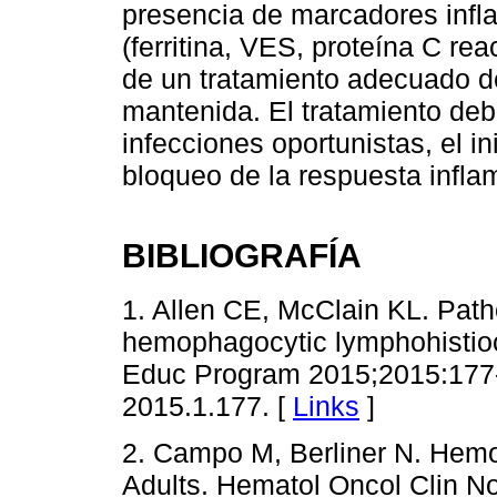
presencia de marcadores infl
(ferritina, VES, proteína C rea
de un tratamiento adecuado d
mantenida. El tratamiento debe
infecciones oportunistas, el i
bloqueo de la respuesta inflam
BIBLIOGRAFÍA
1. Allen CE, McClain KL. Pat
hemophagocytic lymphohistio
Educ Program 2015;2015:177-
2015.1.177. [
Links
]
2. Campo M, Berliner N. Hemo
Adults. Hematol Oncol Clin No