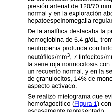
presión arterial de 120/70 m
normal y en la exploración a
hepatoespelnomegalia regular
De la analítica destacaba la 
hemoglobina de 5.4 g/dL, tro
neutropenia profunda con lin
3
neutófilos/mm
, 7 linfocitos/
la serie roja normocitosis con
un recuento normal, y en la s
de granulocitos, 14% de monoc
aspecto activado.
Se realizó mielograma que ev
hemofagocítico (
Figura 1
) con
escasamente representado.