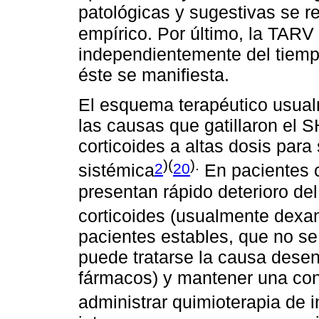
patológicas y sugestivas se re
empírico. Por último, la TARV
independientemente del tiemp
éste se manifiesta.
El esquema terapéutico usualm
las causas que gatillaron el SH
corticoides a altas dosis para 
)(
).
2
20
sistémica
En pacientes 
presentan rápido deterioro del
corticoides (usualmente dex
pacientes estables, que no s
puede tratarse la causa desen
fármacos) y mantener una con
administrar quimioterapia de i