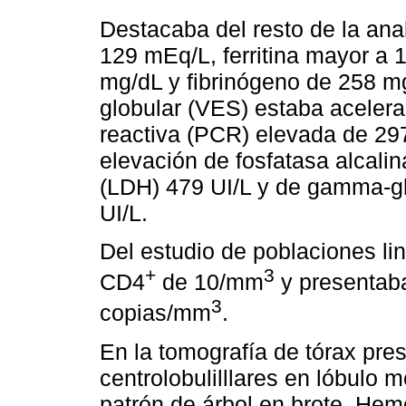
Destacaba del resto de la ana
129 mEq/L, ferritina mayor a 
mg/dL y fibrinógeno de 258 m
globular (VES) estaba acelera
reactiva (PCR) elevada de 2
elevación de fosfatasa alcali
(LDH) 479 UI/L y de gamma-gl
UI/L.
Del estudio de poblaciones li
+
3
CD4
de 10/mm
y presentaba
3
copias/mm
.
En la tomografía de tórax pr
centrolobulilllares en lóbulo 
patrón de árbol en brote. Hemo