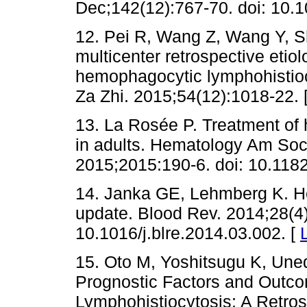
Dec;142(12):767-70. doi: 10.1
12. Pei R, Wang Z, Wang Y, Sh
multicenter retrospective etiol
hemophagocytic lymphohistioc
Za Zhi. 2015;54(12):1018-22. 
13. La Rosée P. Treatment of
in adults. Hematology Am So
2015;2015:190-6. doi: 10.118
14. Janka GE, Lehmberg K. 
update. Blood Rev. 2014;28(4)
10.1016/j.blre.2014.03.002. [
15. Oto M, Yoshitsugu K, Un
Prognostic Factors and Outc
Lymphohistiocytosis: A Retros