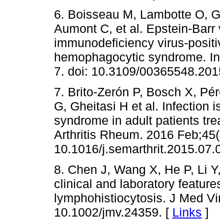
6. Boisseau M, Lambotte O, Ga
Aumont C, et al. Epstein-Barr 
immunodeficiency virus-positiv
hemophagocytic syndrome. Inf
7. doi: 10.3109/00365548.201
7. Brito-Zerón P, Bosch X, Pér
G, Gheitasi H et al. Infection 
syndrome in adult patients tre
Arthritis Rheum. 2016 Feb;45(
10.1016/j.semarthrit.2015.07.
8. Chen J, Wang X, He P, Li Y, 
clinical and laboratory featur
lymphohistiocytosis. J Med Vir
10.1002/jmv.24359. [
Links
]