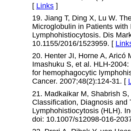
[
Links
]
19. Jiang T, Ding X, Lu W. Th
Microglobulin in Patients wit
Lymphohistiocytosis. Dis Mar
10.1155/2016/1523959. [
Link
20. Henter JI, Horne A, Aricó 
Imashuku S, et al. HLH-2004: 
for hemophagocytic lymphohist
Cancer. 2007;48(2):124-31. [
21. Madkaikar M, Shabrish S,
Classification, Diagnosis an
Lymphohistiocytosis (HLH). In
doi: 10.1007/s12098-016-2037