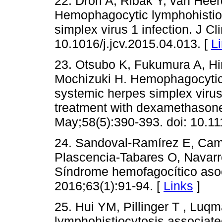
22. Drori A, Ribak Y, van Hee
Hemophagocytic lymphohistioc
simplex virus 1 infection. J Cli
10.1016/j.jcv.2015.04.013. [
L
23. Otsubo K, Fukumura A, Hi
Mochizuki H. Hemophagocytic
systemic herpes simplex virus
treatment with dexamethasone 
May;58(5):390-393. doi: 10.1
24. Sandoval-Ramírez E, Cam
Plascencia-Tabares O, Navarro
Síndrome hemofagocítico asoc
2016;63(1):91-94. [
Links
]
25. Hui YM, Pillinger T , Lu
lymphohistiocytosis associat