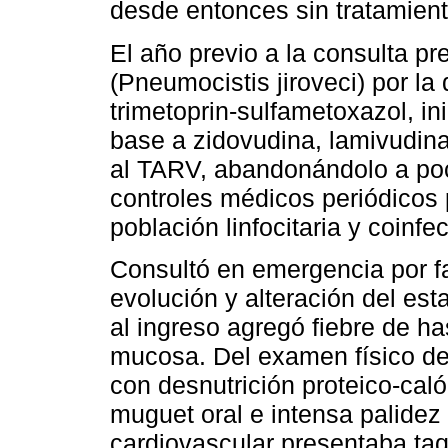
desde entonces sin tratamiento
El año previo a la consulta p
(Pneumocistis jiroveci) por la
trimetoprin-sulfametoxazol, 
base a zidovudina, lamivudina
al TARV, abandonándolo a poc
controles médicos periódicos 
población linfocitaria y coinfe
Consultó en emergencia por f
evolución y alteración del est
al ingreso agregó fiebre de ha
mucosa. Del examen físico des
con desnutrición proteico-caló
muguet oral e intensa palidez
cardiovascular presentaba ta