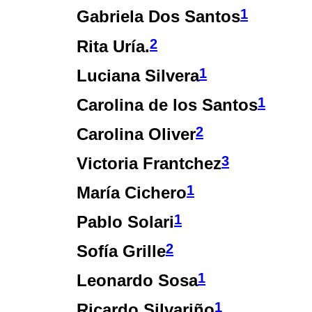
1
Gabriela Dos Santos
2
Rita Uría.
1
Luciana Silvera
1
Carolina de los Santos
2
Carolina Oliver
3
Victoria Frantchez
1
María Cichero
1
Pablo Solari
2
Sofía Grille
1
Leonardo Sosa
1
Ricardo Silvariño