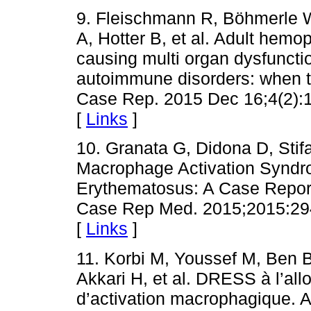
9. Fleischmann R, Böhmerle W
A, Hotter B, et al. Adult hemo
causing multi organ dysfunctio
autoimmune disorders: when 
Case Rep. 2015 Dec 16;4(2):1
[
Links
]
10. Granata G, Didona D, Stif
Macrophage Activation Syndr
Erythematosus: A Case Report 
Case Rep Med. 2015;2015:294
[
Links
]
11. Korbi M, Youssef M, Ben
Akkari H, et al. DRESS à l’al
d’activation macrophagique. 