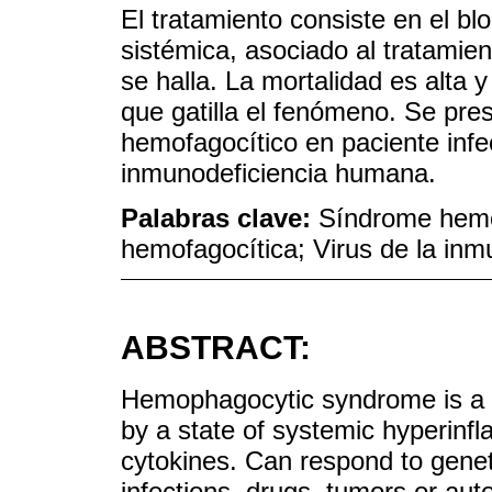
El tratamiento consiste en el bl
sistémica, asociado al tratami
se halla. La mortalidad es alta 
que gatilla el fenómeno. Se pr
hemofagocítico en paciente infec
inmunodeficiencia humana.
Palabras clave:
Síndrome hemof
hemofagocítica; Virus de la in
ABSTRACT:
Hemophagocytic syndrome is a r
by a state of systemic hyperinf
cytokines. Can respond to genet
infections, drugs, tumors or au