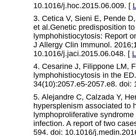
10.1016/j.hoc.2015.06.009. [
3. Cetica V, Sieni E, Pende D
et al.Genetic predisposition 
lymphohistiocytosis: Report on 
J Allergy Clin Immunol. 2016;
10.1016/j.jaci.2015.06.048. [
L
4. Cesarine J, Filippone LM,
lymphohistiocytosis in the E
34(10):2057.e5-2057.e8. doi:
5. Alejandre C, Calzada Y, He
hypersplenism associated to
lymphoproliferative syndrome 
infection. A report of two cas
594. doi: 10.1016/j.medin.201