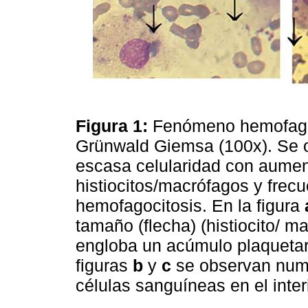
Figura 1:
Fenómeno hemofagoc
Grünwald Giemsa (100x). Se 
escasa celularidad con aume
histiocitos/macrófagos y fre
hemofagocitosis. En la figura
tamaño (flecha) (histiocito/ 
engloba un acúmulo plaquetario
figuras
b
y
c
se observan numer
células sanguíneas en el inte