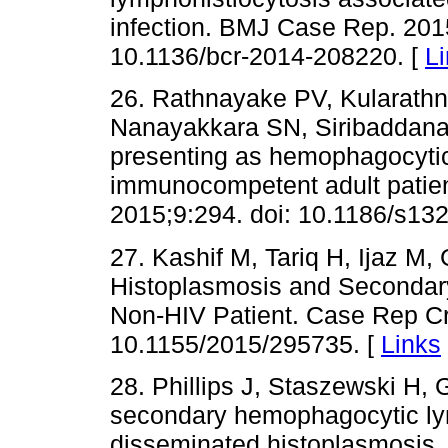
infection. BMJ Case Rep. 2015
10.1136/bcr-2014-208220. [
L
26. Rathnayake PV, Kularath
Nanayakkara SN, Siribaddana 
presenting as hemophagocytic
immunocompetent adult patien
2015;9:294. doi: 10.1186/s13
27. Kashif M, Tariq H, Ijaz 
Histoplasmosis and Seconda
Non-HIV Patient. Case Rep Cr
10.1155/2015/295735. [
Links
28. Phillips J, Staszewski H, 
secondary hemophagocytic lymp
disseminated histoplasmosis. 