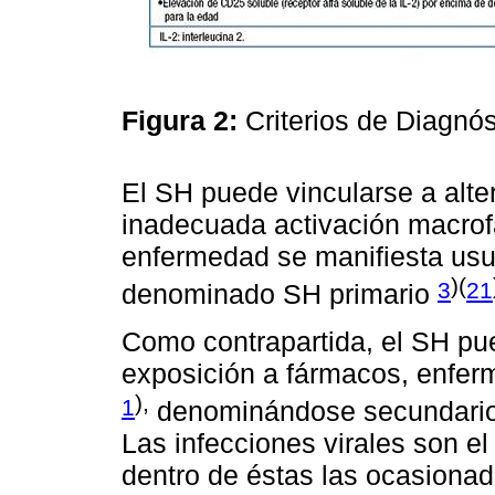
Figura 2:
Criterios de Diagnó
El SH puede vincularse a alt
inadecuada activación macrofá
enfermedad se manifiesta usua
)(
3
21
denominado SH primario
Como contrapartida, el SH pue
exposición a fármacos, enfe
),
1
denominándose secundario 
Las infecciones virales son e
dentro de éstas las ocasionada