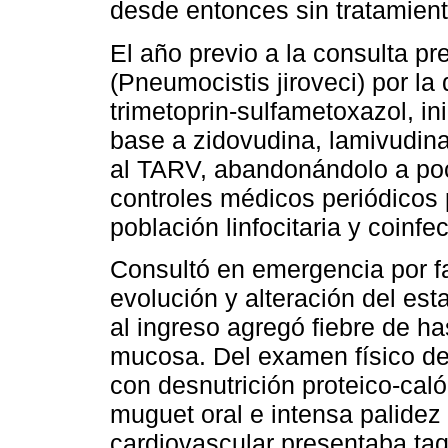
desde entonces sin tratamiento
El año previo a la consulta p
(Pneumocistis jiroveci) por la
trimetoprin-sulfametoxazol, 
base a zidovudina, lamivudina
al TARV, abandonándolo a poc
controles médicos periódicos 
población linfocitaria y coinfe
Consultó en emergencia por f
evolución y alteración del est
al ingreso agregó fiebre de ha
mucosa. Del examen físico des
con desnutrición proteico-caló
muguet oral e intensa palidez
cardiovascular presentaba ta