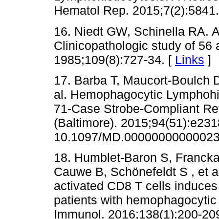
Hematol Rep. 2015;7(2):5841.
16. Niedt GW, Schinella RA. 
Clinicopathologic study of 56
1985;109(8):727-34. [
Links
]
17. Barba T, Maucort-Boulch D,
al. Hemophagocytic Lymphohist
71-Case Strobe-Compliant Ret
(Baltimore). 2015;94(51):e2318
10.1097/MD.00000000000023
18. Humblet-Baron S, Francka
Cauwe B, Schönefeldt S , et a
activated CD8 T cells induces 
patients with hemophagocytic 
Immunol. 2016;138(1):200-209.