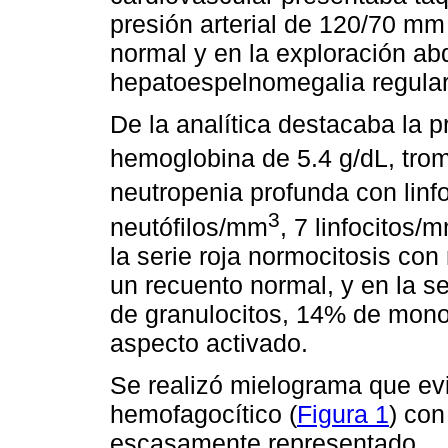
presión arterial de 120/70 m
normal y en la exploración a
hepatoespelnomegalia regular
De la analítica destacaba la 
hemoglobina de 5.4 g/dL, tro
neutropenia profunda con lin
3
neutófilos/mm
, 7 linfocitos/
la serie roja normocitosis con
un recuento normal, y en la s
de granulocitos, 14% de monoc
aspecto activado.
Se realizó mielograma que ev
hemofagocítico (
Figura 1
) con
escasamente representado.