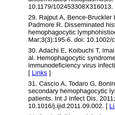
10.1179/102453308X316013. 
29. Rajput A, Bence-Bruckler 
Padmore R. Disseminated hist
hemophagocytic lymphohistioc
Mar;3(3):195-6. doi: 10.1002/c
30. Adachi E, Koibuchi T, Imai
al. Hemophagocytic syndrome
immunodeficiency virus infect
[
Links
]
31. Cascio A, Todaro G, Bonina
secondary hemophagocytic lym
patients. Int J Infect Dis. 201
10.1016/j.ijid.2011.09.002. [
L