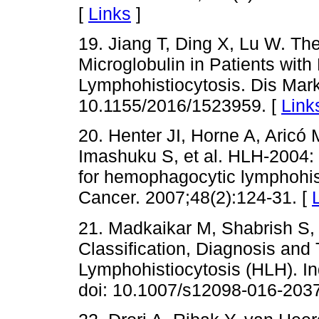
[
Links
]
19. Jiang T, Ding X, Lu W. Th
Microglobulin in Patients wit
Lymphohistiocytosis. Dis Mar
10.1155/2016/1523959. [
Link
20. Henter JI, Horne A, Aricó 
Imashuku S, et al. HLH-2004: 
for hemophagocytic lymphohist
Cancer. 2007;48(2):124-31. [
21. Madkaikar M, Shabrish S,
Classification, Diagnosis an
Lymphohistiocytosis (HLH). In
doi: 10.1007/s12098-016-2037