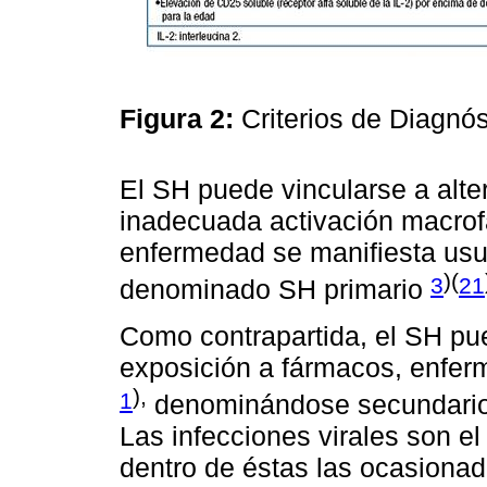
Figura 2:
Criterios de Diagnó
El SH puede vincularse a alt
inadecuada activación macrofá
enfermedad se manifiesta usua
)(
3
21
denominado SH primario
Como contrapartida, el SH pue
exposición a fármacos, enfe
),
1
denominándose secundario 
Las infecciones virales son e
dentro de éstas las ocasionada