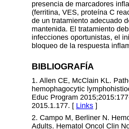
presencia de marcadores infl
(ferritina, VES, proteína C rea
de un tratamiento adecuado d
mantenida. El tratamiento debe
infecciones oportunistas, el i
bloqueo de la respuesta inflam
BIBLIOGRAFÍA
1. Allen CE, McClain KL. Pat
hemophagocytic lymphohistio
Educ Program 2015;2015:177-
2015.1.177. [
Links
]
2. Campo M, Berliner N. Hemo
Adults. Hematol Oncol Clin No