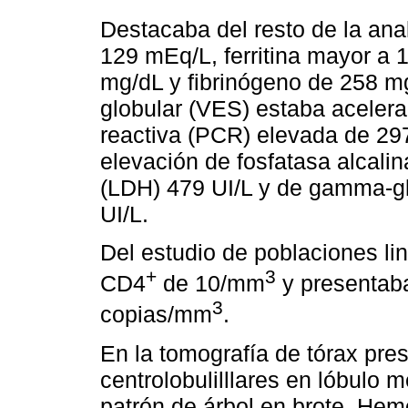
Destacaba del resto de la ana
129 mEq/L, ferritina mayor a 
mg/dL y fibrinógeno de 258 m
globular (VES) estaba acelera
reactiva (PCR) elevada de 2
elevación de fosfatasa alcali
(LDH) 479 UI/L y de gamma-gl
UI/L.
Del estudio de poblaciones li
+
3
CD4
de 10/mm
y presentaba
3
copias/mm
.
En la tomografía de tórax pr
centrolobulilllares en lóbulo 
patrón de árbol en brote. Hemo