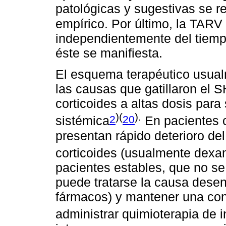
patológicas y sugestivas se re
empírico. Por último, la TARV
independientemente del tiemp
éste se manifiesta.
El esquema terapéutico usualm
las causas que gatillaron el SH
corticoides a altas dosis para 
)(
).
2
20
sistémica
En pacientes 
presentan rápido deterioro del
corticoides (usualmente dex
pacientes estables, que no s
puede tratarse la causa desen
fármacos) y mantener una con
administrar quimioterapia de i