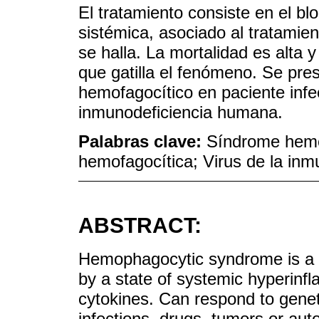
El tratamiento consiste en el bl
sistémica, asociado al tratami
se halla. La mortalidad es alta 
que gatilla el fenómeno. Se pr
hemofagocítico en paciente infec
inmunodeficiencia humana.
Palabras clave:
Síndrome hemof
hemofagocítica; Virus de la in
ABSTRACT:
Hemophagocytic syndrome is a r
by a state of systemic hyperinf
cytokines. Can respond to genet
infections, drugs, tumors or au