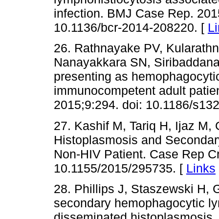
infection. BMJ Case Rep. 2015
10.1136/bcr-2014-208220. [
L
26. Rathnayake PV, Kularath
Nanayakkara SN, Siribaddana 
presenting as hemophagocytic
immunocompetent adult patien
2015;9:294. doi: 10.1186/s13
27. Kashif M, Tariq H, Ijaz 
Histoplasmosis and Seconda
Non-HIV Patient. Case Rep Cr
10.1155/2015/295735. [
Links
28. Phillips J, Staszewski H, 
secondary hemophagocytic lymp
disseminated histoplasmosis. 