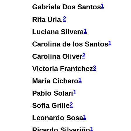
1
Gabriela Dos Santos
2
Rita Uría.
1
Luciana Silvera
1
Carolina de los Santos
2
Carolina Oliver
3
Victoria Frantchez
1
María Cichero
1
Pablo Solari
2
Sofía Grille
1
Leonardo Sosa
1
Ricardo Silvariño