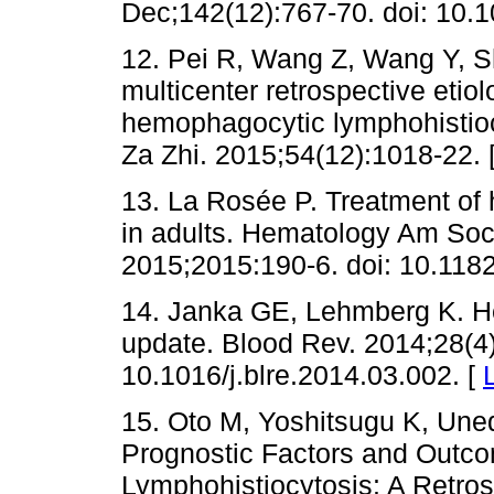
Dec;142(12):767-70. doi: 10.1
12. Pei R, Wang Z, Wang Y, Sh
multicenter retrospective etiol
hemophagocytic lymphohistioc
Za Zhi. 2015;54(12):1018-22. 
13. La Rosée P. Treatment of
in adults. Hematology Am So
2015;2015:190-6. doi: 10.118
14. Janka GE, Lehmberg K. 
update. Blood Rev. 2014;28(4)
10.1016/j.blre.2014.03.002. [
15. Oto M, Yoshitsugu K, Un
Prognostic Factors and Outc
Lymphohistiocytosis: A Retros