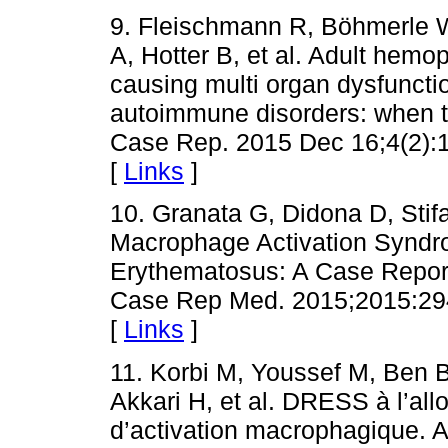
9. Fleischmann R, Böhmerle W
A, Hotter B, et al. Adult hemo
causing multi organ dysfunctio
autoimmune disorders: when 
Case Rep. 2015 Dec 16;4(2):1
[
Links
]
10. Granata G, Didona D, Stif
Macrophage Activation Syndr
Erythematosus: A Case Report 
Case Rep Med. 2015;2015:294
[
Links
]
11. Korbi M, Youssef M, Ben
Akkari H, et al. DRESS à l’al
d’activation macrophagique. 