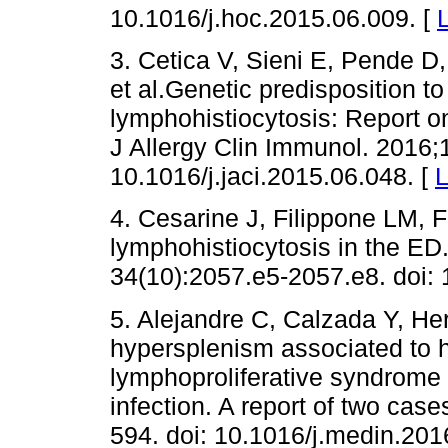
10.1016/j.hoc.2015.06.009. [
3. Cetica V, Sieni E, Pende D
et al.Genetic predisposition 
lymphohistiocytosis: Report on 
J Allergy Clin Immunol. 2016;
10.1016/j.jaci.2015.06.048. [
L
4. Cesarine J, Filippone LM,
lymphohistiocytosis in the E
34(10):2057.e5-2057.e8. doi:
5. Alejandre C, Calzada Y, He
hypersplenism associated to
lymphoproliferative syndrome 
infection. A report of two cas
594. doi: 10.1016/j.medin.201