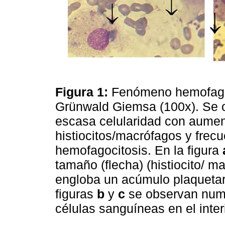
Figura 1:
Fenómeno hemofagoc
Grünwald Giemsa (100x). Se 
escasa celularidad con aume
histiocitos/macrófagos y fre
hemofagocitosis. En la figura
tamaño (flecha) (histiocito/ 
engloba un acúmulo plaquetario
figuras
b
y
c
se observan numer
células sanguíneas en el inte