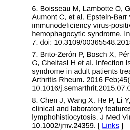
6. Boisseau M, Lambotte O, Ga
Aumont C, et al. Epstein-Barr 
immunodeficiency virus-positiv
hemophagocytic syndrome. Inf
7. doi: 10.3109/00365548.201
7. Brito-Zerón P, Bosch X, Pér
G, Gheitasi H et al. Infection 
syndrome in adult patients tre
Arthritis Rheum. 2016 Feb;45(
10.1016/j.semarthrit.2015.07.
8. Chen J, Wang X, He P, Li Y, 
clinical and laboratory featur
lymphohistiocytosis. J Med Vir
10.1002/jmv.24359. [
Links
]