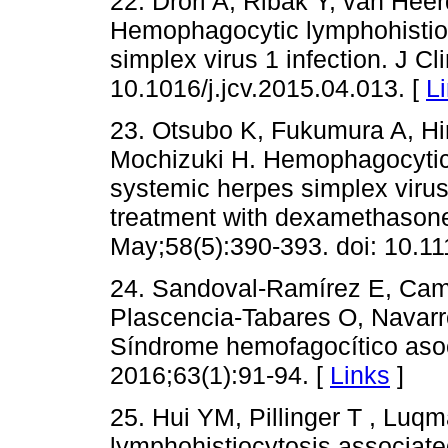
22. Drori A, Ribak Y, van Hee
Hemophagocytic lymphohistioc
simplex virus 1 infection. J Cli
10.1016/j.jcv.2015.04.013. [
L
23. Otsubo K, Fukumura A, Hi
Mochizuki H. Hemophagocytic
systemic herpes simplex virus
treatment with dexamethasone 
May;58(5):390-393. doi: 10.1
24. Sandoval-Ramírez E, Cam
Plascencia-Tabares O, Navarro
Síndrome hemofagocítico asoc
2016;63(1):91-94. [
Links
]
25. Hui YM, Pillinger T , Lu
lymphohistiocytosis associat