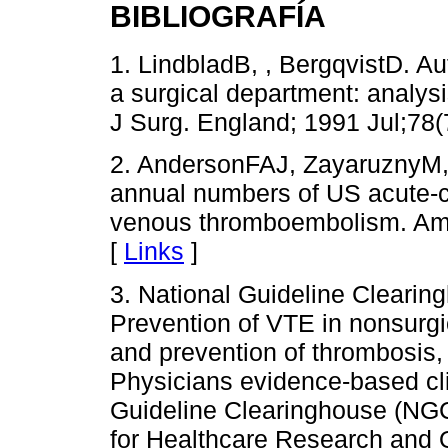
BIBLIOGRAFÍA
1. LindbladB, , BergqvistD. A
a surgical department: analysi
J Surg. England; 1991 Jul;78(
2. AndersonFAJ, ZayaruznyM,
annual numbers of US acute-car
venous thromboembolism. Am 
[
Links
]
3. National Guideline Cleari
Prevention of VTE in nonsurgic
and prevention of thrombosis,
Physicians evidence-based clin
Guideline Clearinghouse (NGC
for Healthcare Research and 