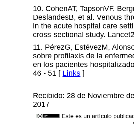
10. CohenAT, TapsonVF, Ber
DeslandesB, et al. Venous th
in the acute hospital care se
cross-sectional study. Lancet
11. PérezG, EstévezM, AlonsoJ
sobre profilaxis de la enfer
en los pacientes hospitalizado
46 - 51 [
Links
]
Recibido: 28 de Noviembre d
2017
Este es un artículo publica