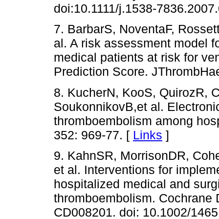
doi:10.1111/j.1538-7836.2007
7. BarbarS, NoventaF, Rossetto
al. A risk assessment model for
medical patients at risk for 
Prediction Score. JThrombHae
8. KucherN, KooS, QuirozR, 
SoukonnikovB,et al. Electroni
thromboembolism among hospi
352: 969-77. [
Links
]
9. KahnSR, MorrisonDR, Cohe
et al. Interventions for imple
hospitalized medical and surgi
thromboembolism. Cochrane Da
CD008201. doi: 10.1002/146