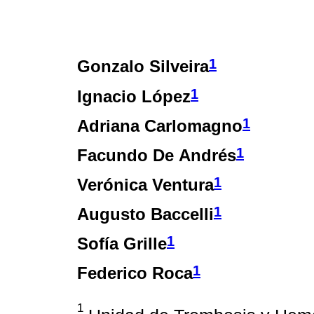
1
Gonzalo Silveira
1
Ignacio López
1
Adriana Carlomagno
1
Facundo De Andrés
1
Verónica Ventura
1
Augusto Baccelli
1
Sofía Grille
1
Federico Roca
1