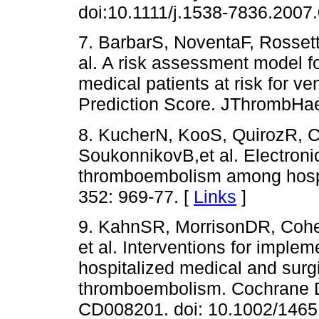
doi:10.1111/j.1538-7836.2007
7. BarbarS, NoventaF, Rossetto
al. A risk assessment model for
medical patients at risk for 
Prediction Score. JThrombHae
8. KucherN, KooS, QuirozR, 
SoukonnikovB,et al. Electroni
thromboembolism among hospi
352: 969-77. [
Links
]
9. KahnSR, MorrisonDR, Cohe
et al. Interventions for imple
hospitalized medical and surgi
thromboembolism. Cochrane Da
CD008201. doi: 10.1002/146