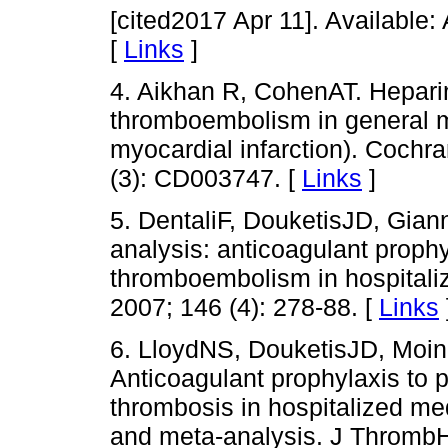
[cited2017 Apr 11]. Available:
[
Links
]
4. Aikhan R, CohenAT. Heparin
thromboembolism in general m
myocardial infarction). Cochr
(3): CD003747. [
Links
]
5. DentaliF, DouketisJD, Gia
analysis: anticoagulant proph
thromboembolism in hospitaliz
2007; 146 (4): 278-88. [
Links
6. LloydNS, DouketisJD, Moi
Anticoagulant prophylaxis to
thrombosis in hospitalized med
and meta-analysis. J Thromb