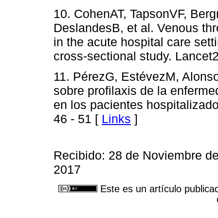
10. CohenAT, TapsonVF, Ber
DeslandesB, et al. Venous th
in the acute hospital care se
cross-sectional study. Lancet
11. PérezG, EstévezM, AlonsoJ
sobre profilaxis de la enfer
en los pacientes hospitalizado
46 - 51 [
Links
]
Recibido: 28 de Noviembre d
2017
Este es un artículo publica