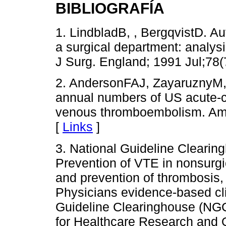
BIBLIOGRAFÍA
1. LindbladB, , BergqvistD. A
a surgical department: analysi
J Surg. England; 1991 Jul;78(
2. AndersonFAJ, ZayaruznyM,
annual numbers of US acute-car
venous thromboembolism. Am 
[
Links
]
3. National Guideline Cleari
Prevention of VTE in nonsurgic
and prevention of thrombosis,
Physicians evidence-based clin
Guideline Clearinghouse (NGC
for Healthcare Research and 