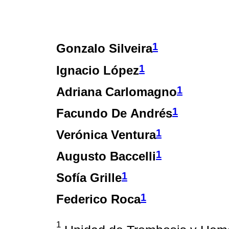
1
Gonzalo Silveira
1
Ignacio López
1
Adriana Carlomagno
1
Facundo De Andrés
1
Verónica Ventura
1
Augusto Baccelli
1
Sofía Grille
1
Federico Roca
1