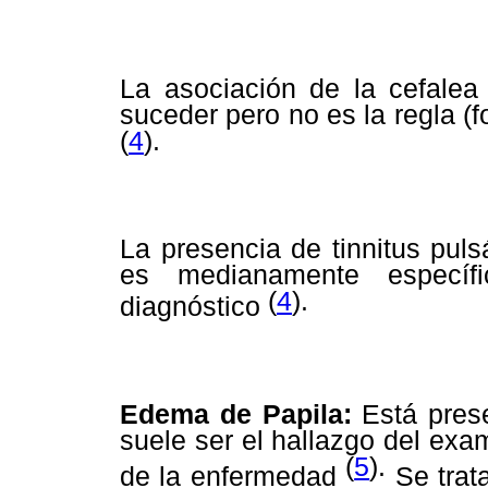
La asociación de la cefale
suceder pero no es la regla (f
(
4
).
La presencia de tinnitus pulsá
es medianamente específ
(
4
).
diagnóstico
Edema de Papila:
Está pres
suele ser el hallazgo del exa
(
5
).
de la enfermedad
Se trat