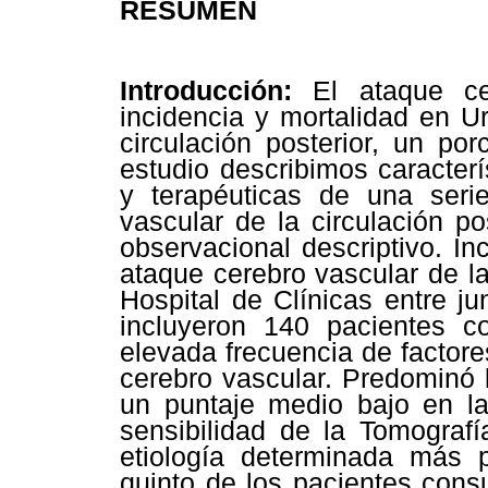
RESUMEN
Introducción:
El ataque ce
incidencia y mortalidad en U
circulación posterior, un po
estudio describimos caracterí
y terapéuticas de una seri
vascular de la circulación po
observacional descriptivo. In
ataque cerebro vascular de la
Hospital de Clínicas entre j
incluyeron 140 pacientes
elevada frecuencia de factor
cerebro vascular. Predominó l
un puntaje medio bajo en l
sensibilidad de la Tomografí
etiología determinada más p
quinto de los pacientes cons