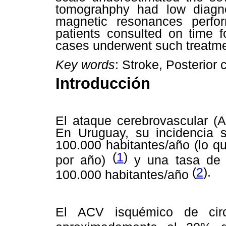
tomograhphy had low diagno
magnetic resonances perf
patients consulted on time f
cases underwent such treatme
Key words
: Stroke, Posterior 
Introducción
El ataque cerebrovascular (
En Uruguay, su incidencia
100.000 habitantes/año (lo 
(
1
)
por año)
y una t
asa de
(
2
).
100.000 habitantes/año
El ACV isquémico de circu