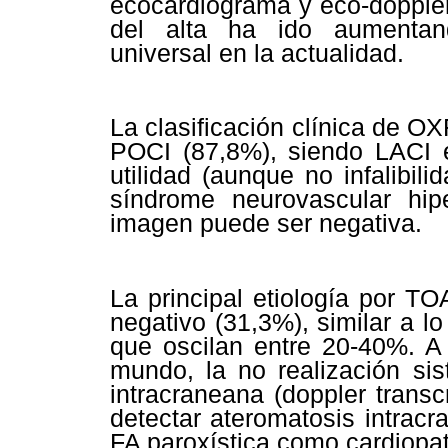
ecocardiograma y eco-doppler
del alta ha ido aumentand
universal en la actualidad.
La clasificación clínica de O
POCI (87,8%), siendo LACI e
utilidad (aunque no infalibili
síndrome neurovascular hi
imagen puede ser negativa.
La principal etiología por T
negativo (31,3%), similar a lo
que oscilan entre 20-40%. A 
mundo, la no realización sis
intracraneana (doppler trans
detectar ateromatosis intrac
FA paroxística como cardiopat