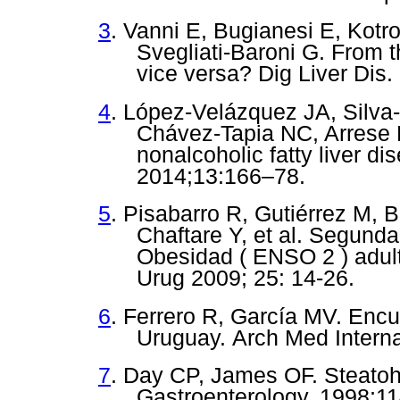
3
. Vanni E, Bugianesi E, Kotr
Svegliati-Baroni G. From
vice versa?
Dig Liver Dis
4
.
López-Velázquez JA, Silva-
Chávez-Tapia NC, Arrese M
nonalcoholic fatty liver d
2014;13:166–78.
5
. Pisabarro R, Gutiérrez M,
Chaftare Y, et al. Segun
Obesidad ( ENSO 2 ) adult
Urug 2009; 25: 14-26.
6
. Ferrero R, García MV. Encu
Uruguay.
Arch Med Interna
7
. Day CP, James OF. Steatohep
Gastroenterology. 1998;11