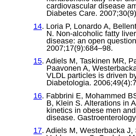
cardiovascular disease am
Diabetes Care. 2007;30(9)
14
. Loria P, Lonardo A, Bellen
N. Non-alcoholic fatty liv
disease: an open question
2007;17(9):684–98.
15
. Adiels M, Taskinen MR, P
Paavonen A, Westerbacka J
VLDL particles is driven by
Diabetologia. 2006;49(4):
16
. Fabbrini E, Mohammed BS
B, Klein S. Alterations in 
kinetics in obese men and 
disease. Gastroenterology
17
. Adiels M, Westerbacka J,