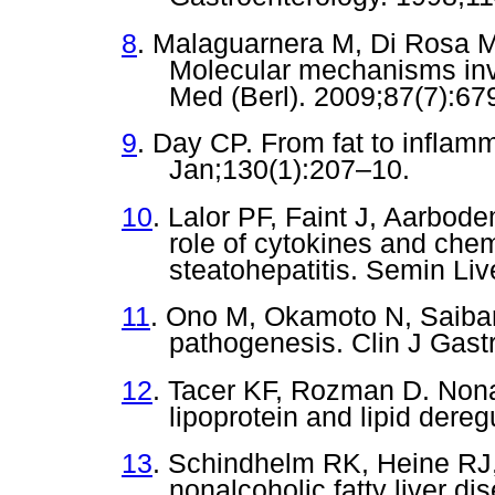
8
. Malaguarnera M, Di Rosa M,
Molecular mechanisms inv
Med (Berl). 2009;87(7):67
9
. Day CP. From fat to inflam
Jan;130(1):207–10.
10
. Lalor PF, Faint J, Aarbo
role of cytokines and che
steatohepatitis. Semin Liv
11
. Ono M, Okamoto N, Saiba
pathogenesis. Clin J Gast
12
. Tacer KF, Rozman D. Nonal
lipoprotein and lipid dereg
13
. Schindhelm RK, Heine RJ
nonalcoholic fatty liver di