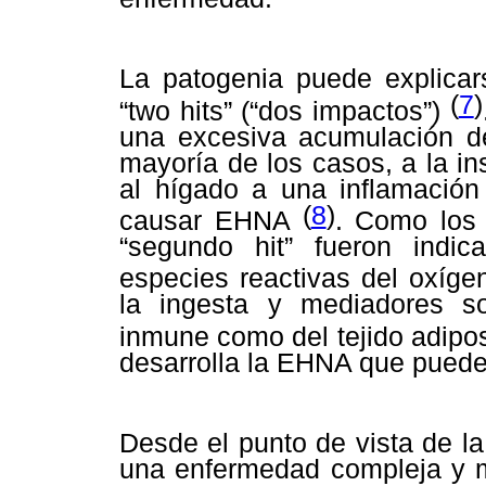
La patogenia puede explicar
(
7
)
“two hits” (“dos impactos”)
una excesiva acumulación de
mayoría de los casos, a la in
al hígado a una inflamación 
(
8
)
causar EHNA
. Como los 
“segundo hit” fueron indic
especies reactivas del oxíg
la ingesta y mediadores so
inmune como del tejido adip
desarrolla la EHNA que puede 
Desde el punto de vista de l
una enfermedad compleja y mul