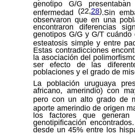
genotipo G/G presentaba
(22,
28
)
enfermedad
.Sin emb
observaron que en una pobla
encontraron diferencias sig
genotipos G/G y G/T cuándo c
esteatosis simple y entre p
Estas contradicciones encontr
la asociación del polimorfis
ser efecto de las diferen
poblaciones y el grado de mi
La población uruguaya prese
africano, amerindio) con ma
pero con un alto grado de
aporte amerindio de origen m
los factores que generan 
genotipificación encontrado
desde un 45% entre los hisp