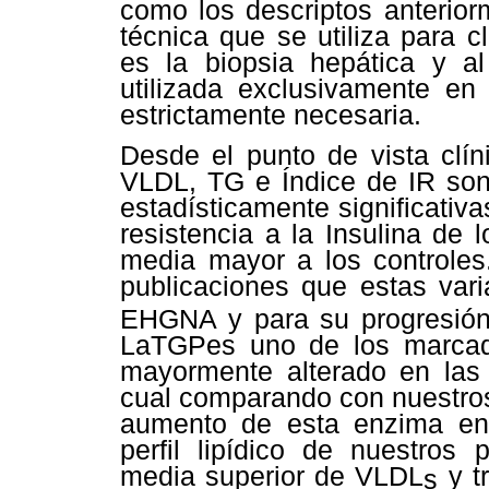
como los descriptos anterior
técnica que se utiliza para c
es la biopsia hepática y al
utilizada exclusivamente en
estrictamente necesaria.
Desde el punto de vista clín
VLDL, TG e Índice de IR son 
estadísticamente significativa
resistencia a la Insulina de
media mayor a los controles
publicaciones que estas vari
EHGNA y para su progresió
La
TGP
es uno de los marcad
mayormente alterado en las
cual comparando con nuestros 
aumento de esta enzima en 
perfil lipídico de nuestros
media superior de VLDL
y tr
s