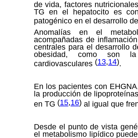
de vida, factores nutricional
TG en el hepatocito es co
patogénico en el desarrollo 
Anomalías en el metaboli
acompañadas de inflamación 
centrales para el desarrollo 
obesidad, como son l
(
13
,
14
)
cardiovasculares
.
En los pacientes con EHGNA,
la producción de lipoproteín
(
15
,
16
)
en TG
al igual que fre
Desde el punto de vista genét
el metabolismo lipídico puede