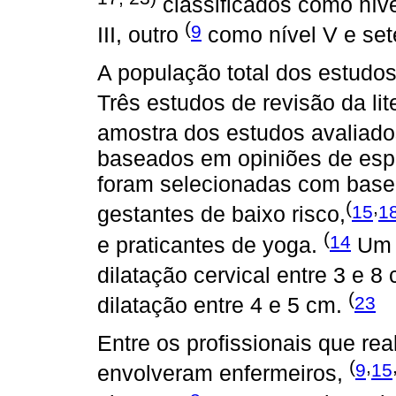
classificados como níve
(
9
III, outro
como nível V e se
A população total dos estudos 
Três estudos de revisão da lit
amostra dos estudos avaliado
baseados em opiniões de espe
foram selecionadas com base n
(
,
15
1
gestantes de baixo risco,
(
14
e praticantes de yoga.
Um e
dilatação cervical entre 3 e 8
(
23
dilatação entre 4 e 5 cm.
Entre os profissionais que re
(
,
9
15
envolveram enfermeiros,