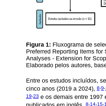
Figura 1:
Fluxograma de seleç
Preferred Reporting Items fo
Analyses - Extension for Sc
Elaborado pelos autores, b
Entre os estudos incluídos, s
,
,
8
9
cinco anos (2019 a 2024),
,
19
23
e os demais entre 1997 
,
,
,
8
14
15
publicados em inglês,