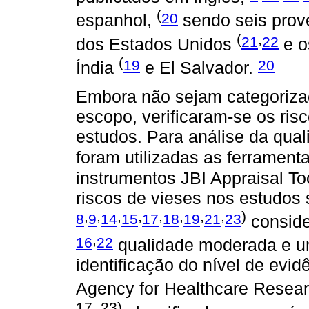
(
20
espanhol,
sendo seis prove
(
,
21
22
dos Estados Unidos
e o
(
19
20
Índia
e El Salvador.
Embora não sejam categoriza
escopo, verificaram-se os risc
estudos. Para análise da qual
foram utilizadas as ferrament
instrumentos JBI Appraisal To
riscos de vieses nos estudos
,
,
,
,
,
,
,
,
)
8
9
14
15
17
18
19
21
23
conside
,
16
22
qualidade moderada e 
identificação do nível de evidê
Agency for Healthcare Resear
17, 23)