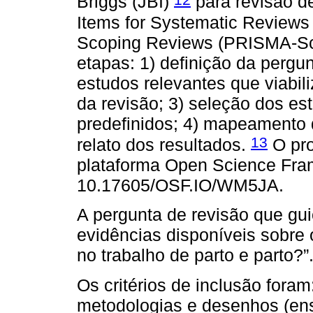
Briggs (JBI)
para revisão d
Items for Systematic Reviews
Scoping Reviews (PRISMA-ScR)
etapas: 1) definição da pergun
estudos relevantes que viabil
da revisão; 3) seleção dos es
predefinidos; 4) mapeamento
13
relato dos resultados.
O pro
plataforma Open Science Fra
10.17605/OSF.IO/WM5JA.
A pergunta de revisão que gui
evidências disponíveis sobre 
no trabalho de parto e parto?”
Os critérios de inclusão foram:
metodologias e desenhos (ens