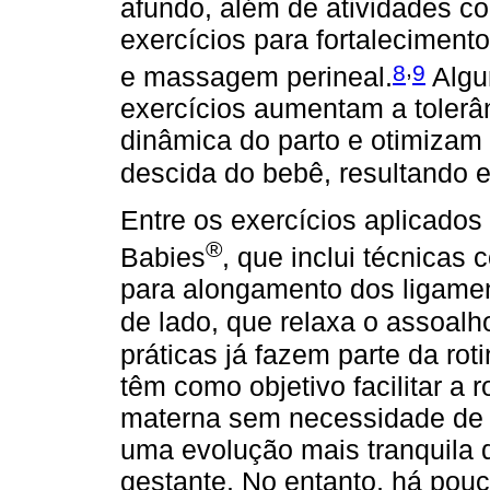
afundo, além de atividades co
exercícios para fortaleciment
,
8
9
e massagem perineal.
Algu
exercícios aumentam a tolerâ
dinâmica do parto e otimizam 
descida do bebê, resultando
Entre os exercícios aplicados
®
Babies
, que inclui técnicas 
para alongamento dos ligament
de lado, que relaxa o assoalho
práticas já fazem parte da rot
têm como objetivo facilitar a
materna sem necessidade de 
uma evolução mais tranquila 
gestante. No entanto, há pouca