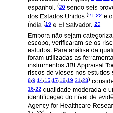
(
20
espanhol,
sendo seis prove
(
,
21
22
dos Estados Unidos
e o
(
19
20
Índia
e El Salvador.
Embora não sejam categoriza
escopo, verificaram-se os risc
estudos. Para análise da qual
foram utilizadas as ferrament
instrumentos JBI Appraisal To
riscos de vieses nos estudos
,
,
,
,
,
,
,
,
)
8
9
14
15
17
18
19
21
23
conside
,
16
22
qualidade moderada e 
identificação do nível de evidê
Agency for Healthcare Resear
17, 23)