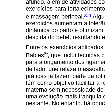
afundo, além de atividades co
exercícios para fortaleciment
,
8
9
e massagem perineal.
Algu
exercícios aumentam a tolerâ
dinâmica do parto e otimizam 
descida do bebê, resultando
Entre os exercícios aplicados
®
Babies
, que inclui técnicas 
para alongamento dos ligament
de lado, que relaxa o assoalho
práticas já fazem parte da rot
têm como objetivo facilitar a
materna sem necessidade de 
uma evolução mais tranquila 
gestante. No entanto, há pouca