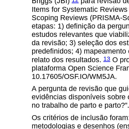
Briggs (JBI)
para revisão d
Items for Systematic Reviews
Scoping Reviews (PRISMA-ScR)
etapas: 1) definição da pergun
estudos relevantes que viabil
da revisão; 3) seleção dos es
predefinidos; 4) mapeamento
13
relato dos resultados.
O pro
plataforma Open Science Fra
10.17605/OSF.IO/WM5JA.
A pergunta de revisão que gui
evidências disponíveis sobre 
no trabalho de parto e parto?”
Os critérios de inclusão foram:
metodologias e desenhos (ens