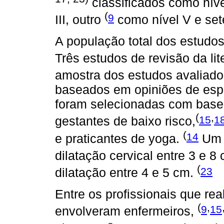
classificados como níve
(
9
III, outro
como nível V e se
A população total dos estudos 
Três estudos de revisão da lit
amostra dos estudos avaliado
baseados em opiniões de espe
foram selecionadas com base n
(
,
15
1
gestantes de baixo risco,
(
14
e praticantes de yoga.
Um e
dilatação cervical entre 3 e 8
(
23
dilatação entre 4 e 5 cm.
Entre os profissionais que re
(
,
9
15
envolveram enfermeiros,