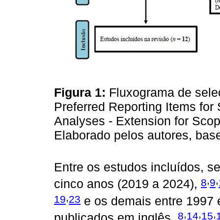
Figura 1:
Fluxograma de seleç
Preferred Reporting Items fo
Analyses - Extension for Sc
Elaborado pelos autores, b
Entre os estudos incluídos, s
,
,
8
9
cinco anos (2019 a 2024),
,
19
23
e os demais entre 1997 
,
,
,
8
14
15
publicados em inglês,