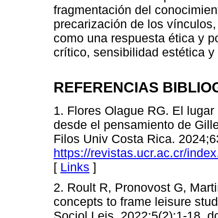
fragmentación del conocimient
precarización de los vínculos
como una respuesta ética y po
crítico, sensibilidad estética
REFERENCIAS BIBLIO
1. Flores Olague RG. El lugar
desde el pensamiento de Gill
Filos Univ Costa Rica. 2024;6
https://revistas.ucr.ac.cr/ind
[
Links
]
2. Roult R, Pronovost G, Marti
concepts to frame leisure stud
Sociol Leis. 2022;5(2):1-18. d