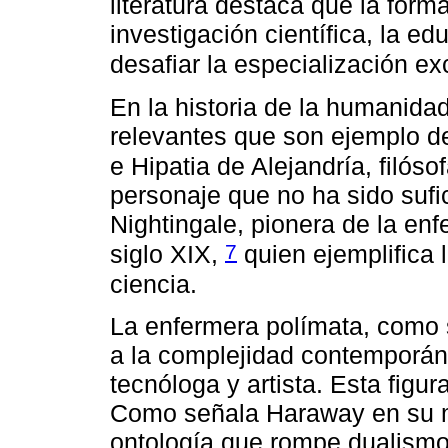
literatura destaca que la form
investigación científica, la ed
desafiar la especialización e
En la historia de la humanida
relevantes que son ejemplo d
e Hipatia de Alejandría, filóso
personaje que no ha sido suf
Nightingale, pionera de la enf
7
siglo XIX,
quien ejemplifica l
ciencia.
La enfermera polímata, como 
a la complejidad contemporánea
tecnóloga y artista. Esta figu
Como señala Haraway en su me
ontología que rompe dualismo