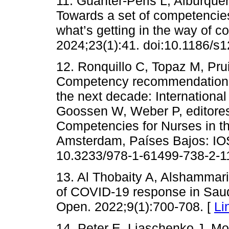
11. Guanter-Peris L, Alburque
Towards a set of competencies 
what’s getting in the way of 
2024;23(1):41. doi:10.1186/s
12. Ronquillo C, Topaz M, Prui
Competency recommendations f
the next decade: International
Goossen W, Weber P, editores
Competencies for Nurses in t
Amsterdam, Países Bajos: IOS
10.3233/978-1-61499-738-2-1
13. Al Thobaity A, Alshammar
of COVID-19 response in Saudi
Open. 2022;9(1):700-708. [
Li
14. Peter E, Liaschenko J. Mo