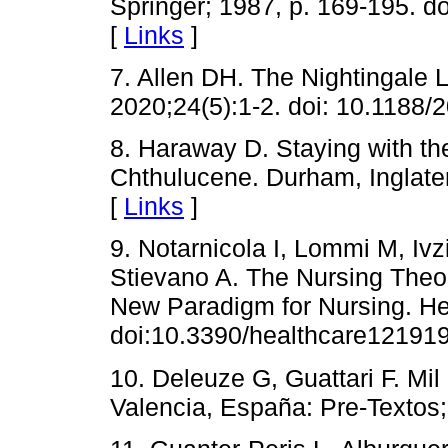
Springer; 1987, p. 169-195. 
[
Links
]
7. Allen DH. The Nightingale 
2020;24(5):1-2. doi: 10.1188
8. Haraway D. Staying with th
Chthulucene. Durham, Inglater
[
Links
]
9. Notarnicola I, Lommi M, Iv
Stievano A. The Nursing Theo
New Paradigm for Nursing. He
doi:10.3390/healthcare12191
10. Deleuze G, Guattari F. Mil
Valencia, España: Pre-Textos;