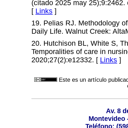
(citado 2025 may 25);9:2462.
[
Links
]
19. Pelias RJ. Methodology o
Daily Life. Walnut Creek: Alta
20. Hutchison BL, White S, T
Temporalities of care in nursin
2020;27(2):e12332. [
Links
]
Este es un artículo publica
Av. 8 
Montevideo 
Teléfono: (598