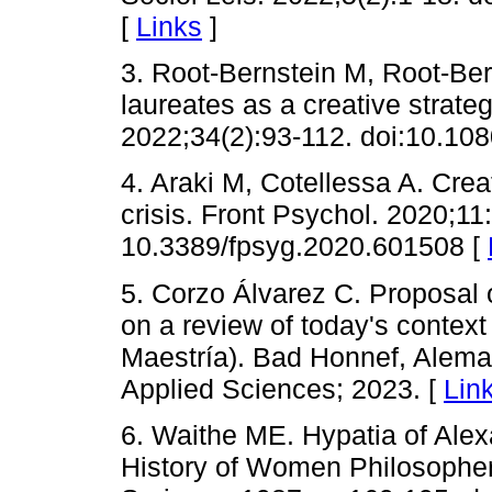
[
Links
]
3. Root-Bernstein M, Root-Be
laureates as a creative strate
2022;34(2):93-112. doi:10.1
4. Araki M, Cotellessa A. Cr
crisis. Front Psychol. 2020;11
10.3389/fpsyg.2020.601508 [
5. Corzo Álvarez C. Proposal 
on a review of today's context 
Maestría). Bad Honnef, Alemani
Applied Sciences; 2023. [
Lin
6. Waithe ME. Hypatia of Alex
History of Women Philosophers