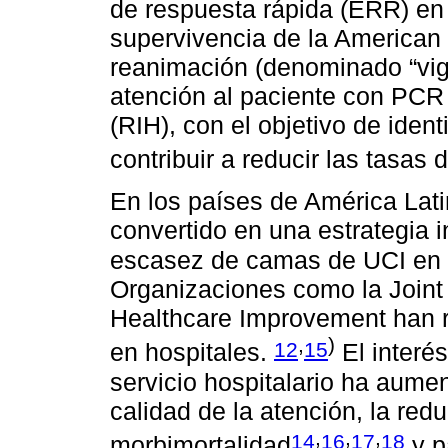
de respuesta rápida (ERR) en 
supervivencia de la American 
reanimación (denominado “vigi
atención al paciente con PCR 
(RIH), con el objetivo de iden
contribuir a reducir las tasas
En los países de América Lat
convertido en una estrategia in
escasez de camas de UCI en l
Organizaciones como la Joint 
Healthcare Improvement han 
,
)
12
15
en hospitales.
El interé
servicio hospitalario ha aumen
calidad de la atención, la red
,
,
,
14
16
17
18
morbimortalidad
y p