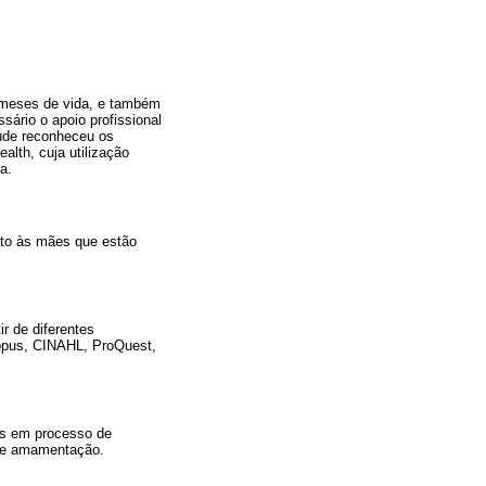
 meses de vida, e também
ário o apoio profissional
úde reconheceu os
alth, cuja utilização
a.
nto às mães que estão
r de diferentes
opus, CINAHL, ProQuest,
ães em processo de
 de amamentação.