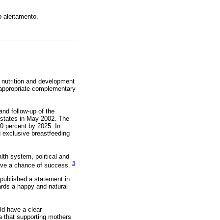
o aleitamento.
 nutrition and development
y appropriate complementary
nd follow-up of the
 states in May 2002. The
50 percent by 2025. In
d exclusive breastfeeding
lth system, political and
3
 have a chance of success.
 published a statement in
ards a happy and natural
ld have a clear
ea that supporting mothers