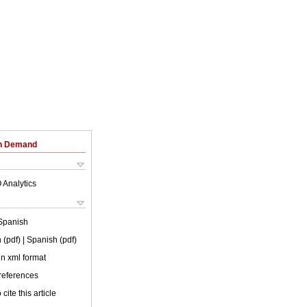
on Demand
 Analytics
Spanish
 (pdf)
| Spanish (pdf)
 in xml format
 references
cite this article