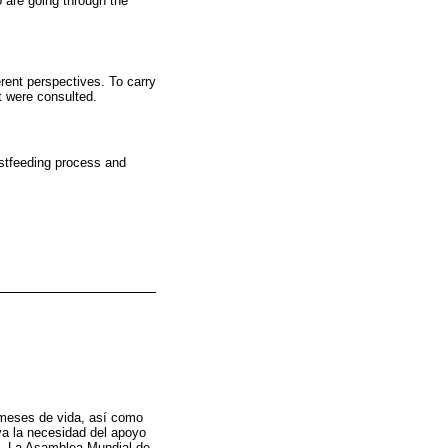
o are going through the
erent perspectives. To carry
 were consulted.
astfeeding process and
 meses de vida, así como
a la necesidad del apoyo
o. La Asamblea Mundial de