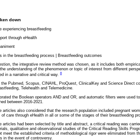
oken down
e experiencing breastfeeding
pport through eHealth
paniment
 in the breastfeeding process | Breastfeeding outcomes
stion, the integrative review method was chosen, as it includes both empirica
 the understanding of the phenomenon or topic of interest from different persp
8
ed in a narrative and critical way.
 the Pubmed, Scopus, CINAHL, ProQuest, ClinicalKey and Science Direct co
astfeeding, Telehealth and Telemedicine.
orated the Boolean operators AND and OR, and automatic filters were used to 
lished between 2016-2021.
 the articles also considered that the research population included pregnant 
 of care through eHealth in all or some of the stages of their breastfeeding pr
articles had been selected by title and abstract, a critical reading was carri
l trials, qualitative and observational studies of the Critical Reading Skills P
not meet the established criteria of methodological rigor were eliminated from t
s in the event of controversy.