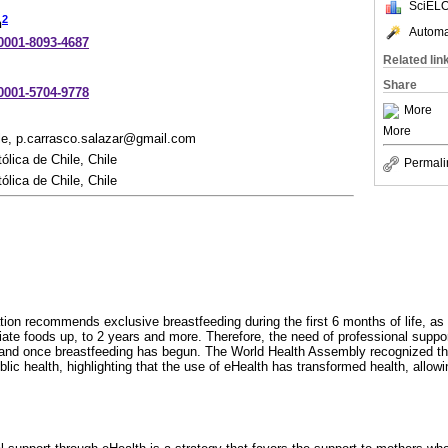
SciELO
2
n
Automat
-0001-8093-4687
Related lin
Share
-0001-5704-9778
More
More
ile, p.carrasco.salazar@gmail.com
ólica de Chile, Chile
Permali
ólica de Chile, Chile
ion recommends exclusive breastfeeding during the first 6 months of life, as w
ate foods up, to 2 years and more. Therefore, the need of professional support
nd once breastfeeding has begun. The World Health Assembly recognized the p
lic health, highlighting that the use of eHealth has transformed health, allowin