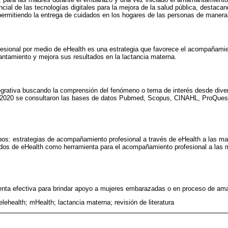
ncial de las tecnologías digitales para la mejora de la salud pública, destaca
permitiendo la entrega de cuidados en los hogares de las personas de manera
ofesional por medio de eHealth es una estrategia que favorece el acompañami
ntamiento y mejora sus resultados en la lactancia materna.
tegrativa buscando la comprensión del fenómeno o tema de interés desde dive
de 2020 se consultaron las bases de datos Pubmed, Scopus, CINAHL, ProQuest
pos: estrategias de acompañamiento profesional a través de eHealth a las m
os de eHealth como herramienta para el acompañamiento profesional a las 
enta efectiva para brindar apoyo a mujeres embarazadas o en proceso de a
elehealth; mHealth; lactancia materna; revisión de literatura