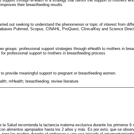
l support through eHealth is a strategy that favors the support to mothers wh
improves their breastfeeding results.
rried out seeking to understand the phenomenon or topic of interest from diff
databases Pubmed, Scopus, CINAHL, ProQuest, ClinicalKey and Science Direct
wo groups: professional support strategies through eHealth to mothers in bre
l for professional support to mothers in breastfeeding process.
ol to provide meaningful support to pregnant or breastfeeding women.
alth; mHealth; breastfeeding; review literature
e la Salud recomienda la lactancia materna exclusiva durante los primeros 6
on alimentos apropiados hasta los 2 años y más. Es por esto, que se observ
ta, para las madres durante el embarazo y una vez iniciado el amamantamient