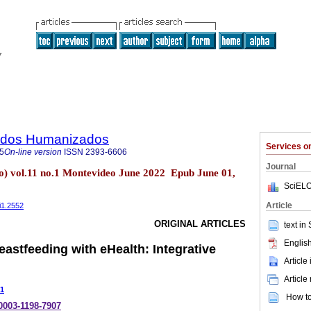
dados Humanizados
Services 
5
On-line version
ISSN
2393-6606
Journal
) vol.11 no.1 Montevideo June 2022 Epub June 01,
SciELO
Article
i1.2552
ORIGINAL ARTICLES
text in
English
stfeeding with eHealth: Integrative
Article
Article
1
How to 
-0003-1198-7907