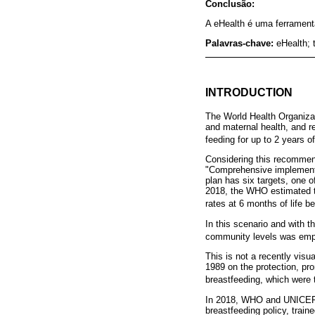
Conclusão:
A eHealth é uma ferramenta
Palavras-chave:
eHealth; 
INTRODUCTION
The World Health Organizat
and maternal health, and r
feeding for up to 2 years 
Considering this recommend
"Comprehensive implementa
plan has six targets, one o
2018, the WHO estimated th
rates at 6 months of life 
In this scenario and with t
community levels was empha
This is not a recently vis
1989 on the protection, pr
breastfeeding, which were t
In 2018, WHO and UNICEF pu
breastfeeding policy, train