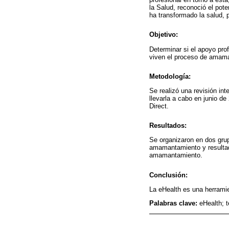
la Salud, reconoció el pote
ha transformado la salud, 
Objetivo:
Determinar si el apoyo pr
viven el proceso de amama
Metodología:
Se realizó una revisión in
llevarla a cabo en junio 
Direct.
Resultados:
Se organizaron en dos gru
amamantamiento y resultad
amamantamiento.
Conclusión:
La eHealth es una herrami
Palabras clave:
eHealth; t