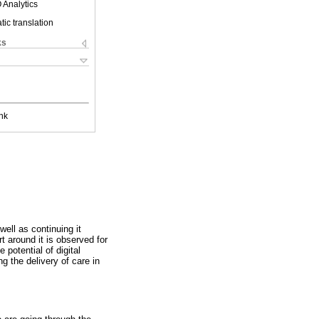
 Analytics
ic translation
ks
nk
ell as continuing it
 around it is observed for
otential of digital
g the delivery of care in