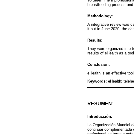
To determine if professiona
breastfeeding process and 
Methodology:
A integrative review was ca
it out in June 2020, the 
Results:
They were organized into t
results of eHealth as a too
Conclusion:
eHealth is an effective to
Keywords:
eHealth; telehe
RESUMEN:
Introducción:
La Organización Mundial d
continuar complementada c
profesional en torno a es