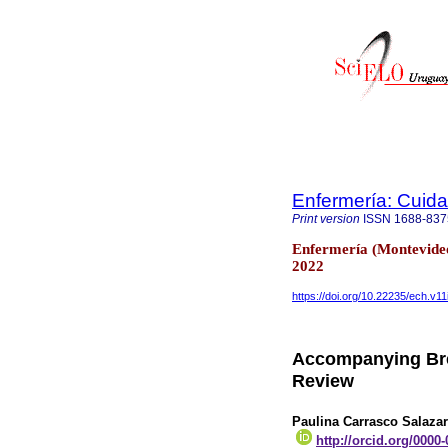
Enfermería: Cui
Print version
ISSN
1688-837
Enfermería (Montevideo
2022
https://doi.org/10.22235/ech.v11
Accompanying Brea
Review
Paulina Carrasco Salazar
http://orcid.org/0000