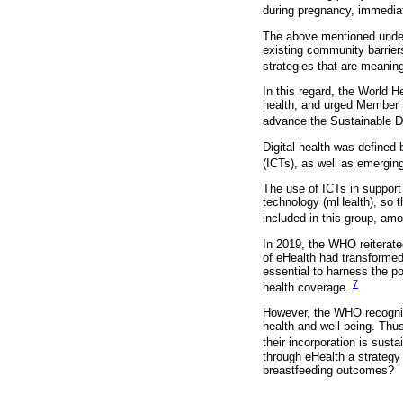
during pregnancy, immediate
The above mentioned underp
existing community barrier
strategies that are meanin
In this regard, the World H
health, and urged Member 
advance the Sustainable 
Digital health was defined
(ICTs), as well as emerging
The use of ICTs in support 
technology (mHealth), so t
included in this group, am
In 2019, the WHO reiterated
of eHealth had transformed
essential to harness the po
7
health coverage.
However, the WHO recognize
health and well-being. Thus
their incorporation is sust
through eHealth a strategy
breastfeeding outcomes?