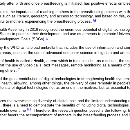
ly after birth and once breastfeeding is initiated, has positive effects on b
ins the importance of reaching mothers in the breastfeeding process with t
s such as literacy, geography and access to technology, and based on this, c
(
4
gful to mothers experiencing the breastfeeding process.
ealth Assembly in 2018 recognized the enormous potential of digital technolog
States to prioritize their development and use as a means to promote Univer
6
Development Goals (SDGs).
 by the WHO as "a broad umbrella that includes the use of information and c
 areas, such as the use of advanced computer science in big data and artifici
of health is called eHealth, a term which in turn includes, as a subset, the us
hat the use of video calls, text messages, remote monitoring as a means of d
7
ong others.
 the great contribution of digital technologies in strengthening health system
 health, allowing, among other things, the delivery of care remotely in people
tential of digital technologies not as an end in themselves, but as essential to
s the overwhelming diversity of digital tools and the limited understanding o
, there is a need to demonstrate the benefits of including digital technologies
6
,
7
ainable over time
. Therefore, the research question posed is the following: 
 that favors the accompaniment of mothers in the breastfeeding process and 