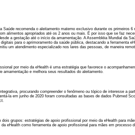
a Saúde recomenda o aleitamento materno exclusivo durante os primeiros 6
m alimentos apropriados até os 2 anos ou mais. É por isso que se faz necess
desde a gestação até o início da amamentação. A Assembléia Mundial da Sa
 digitais para o aprimoramento da saúde pública, destacando a ferramenta eHe
mitiu um atendimento especializado nos lares das pessoas, de maneira remot
fissional por meio da eHealth é uma estratégia que favorece o acompanhame
de amamentação e melhora seus resultados do aleitamento.
integrativa, procurando compreender o fenômeno ou tópico de interesse a parti
mentá-la em junho de 2020 foram consultadas as bases de dados Pubmed Sc
ct.
 dois grupos: estratégias de apoio profissional por meio da eHealth para m
 da eHealth como ferramenta de apoio profissional para mães em processo