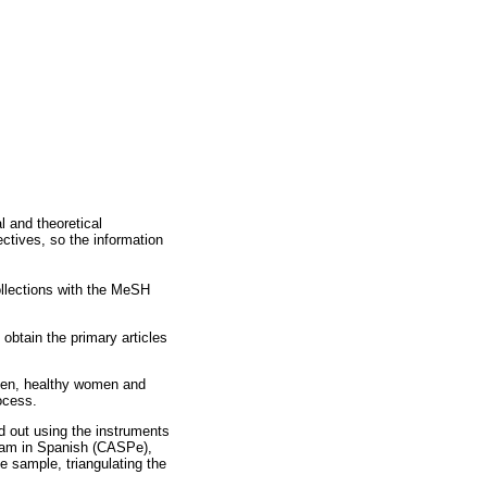
l and theoretical
ectives, so the information
llections with the MeSH
obtain the primary articles
women, healthy women and
ocess.
ed out using the instruments
rogram in Spanish (CASPe),
he sample, triangulating the