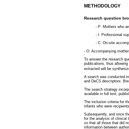
METHODOLOGY
Research question br
- P: Mothers who ar
- I: Professional su
- C: On-site accom
- O: Accompanying mothers
To answer the research que
publications, thus allowing
extracted will be synthesiz
A search was conducted in
and DeCS descriptors: Bre
The search strategy incorp
available in full text, pub
The inclusion criteria for
infants who were recipients
Subsequently, and once the 
for the analysis of clinica
so that all those that did 
information between author