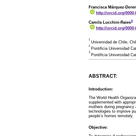
Francisca Márquez-Dore
http://orcid.org/0000
3
Camila Lucchini-Raies
http://orcid.org/0000
1
Universidad de Chile, Ch
2
Pontificia Universidad Cat
3
Pontificia Universidad Cat
ABSTRACT:
Introduction:
The World Health Organizat
supplemented with appropri
mothers during pregnancy a
technologies to improve pub
people’s homes remotely.
Objective: