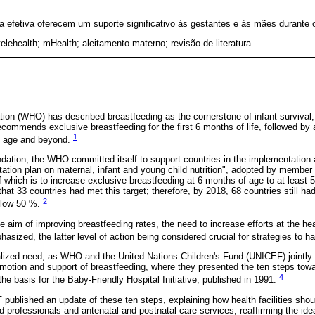
 efetiva oferecem um suporte significativo às gestantes e às mães durante 
telehealth; mHealth; aleitamento materno; revisão de literatura
ion (WHO) has described breastfeeding as the cornerstone of infant survival,
ecommends exclusive breastfeeding for the first 6 months of life, followed b
1
of age and beyond.
ation, the WHO committed itself to support countries in the implementation a
tion plan on maternal, infant and young child nutrition", adopted by member
f which is to increase exclusive breastfeeding at 6 months of age to at least 
at 33 countries had met this target; therefore, by 2018, 68 countries still ha
2
below 50 %.
he aim of improving breastfeeding rates, the need to increase efforts at the hea
sized, the latter level of action being considered crucial for strategies to
ualized need, as WHO and the United Nations Children's Fund (UNICEF) jointly
omotion and support of breastfeeding, where they presented the ten steps tow
4
he basis for the Baby-Friendly Hospital Initiative, published in 1991.
blished an update of these ten steps, explaining how health facilities shou
ed professionals and antenatal and postnatal care services, reaffirming the id