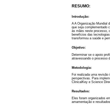
RESUMO:
Introdução:
A A Organização Mundial d
que seja complementado co
às mães neste processo, 
benefícios das tecnologias
transformou a saúde e per
Objetivo:
Determinar se o apoio pro
atravessando o processo 
Metodologia:
Foi realizada uma revisão 
perspectivas. Para imple
ClinicalKey e Science Dire
Resultados:
Eles foram organizados em
amamentação e resultados