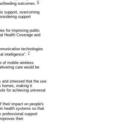
5
reastfeeding outcomes.
his support, overcoming
onsidering support
ies for improving public
sal Health Coverage and
ommunication technologies
7
al intelligence".
e of mobile wireless
elivering care would be
s and stressed that the use
's homes, making it
ols for achieving universal
f their impact on people's
 in health systems so that
Is professional support
improves their