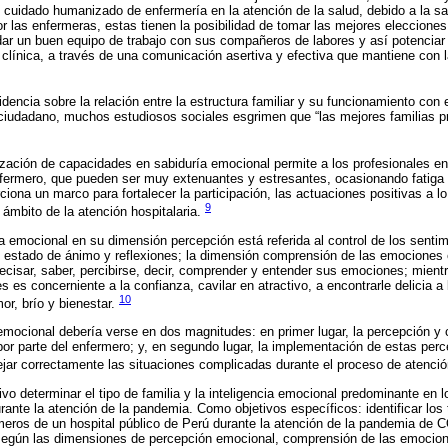
 el cuidado humanizado de enfermería en la atención de la salud, debido a la s
or las enfermeras, estas tienen la posibilidad de tomar las mejores eleccione
lidar un buen equipo de trabajo con sus compañeros de labores y así potenciar 
a clínica, a través de una comunicación asertiva y efectiva que mantiene con 
dencia sobre la relación entre la estructura familiar y su funcionamiento con
 ciudadano, muchos estudiosos sociales esgrimen que “las mejores familias 
zación de capacidades en sabiduría emocional permite a los profesionales en
fermero, que pueden ser muy extenuantes y estresantes, ocasionando fatiga 
iona un marco para fortalecer la participación, las actuaciones positivas a lo
9
 ámbito de la atención hospitalaria.
ia emocional en su dimensión percepción está referida al control de los senti
estado de ánimo y reflexiones; la dimensión comprensión de las emociones e
precisar, saber, percibirse, decir, comprender y entender sus emociones; mient
 es concerniente a la confianza, cavilar en atractivo, a encontrarle delicia a 
10
or, brío y bienestar.
emocional debería verse en dos magnitudes: en primer lugar, la percepción y
por parte del enfermero; y, en segundo lugar, la implementación de estas perc
ejar correctamente las situaciones complicadas durante el proceso de atenci
ivo determinar el tipo de familia y la inteligencia emocional predominante en 
rante la atención de la pandemia. Como objetivos específicos: identificar los 
eros de un hospital público de Perú durante la atención de la pandemia de CO
 según las dimensiones de percepción emocional, comprensión de las emocion