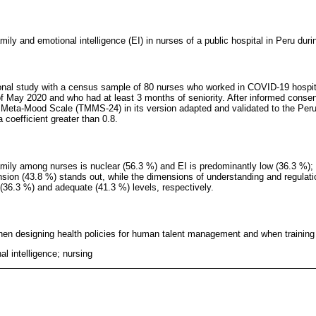
mily and emotional intelligence (EI) in nurses of a public hospital in Peru dur
onal study with a census sample of 80 nurses who worked in COVID-19 hospita
of May 2020 and who had at least 3 months of seniority. After informed conse
 Meta-Mood Scale (TMMS-24) in its version adapted and validated to the Peruvi
coefficient greater than 0.8.
mily among nurses is nuclear (56.3 %) and EI is predominantly low (36.3 %); t
sion (43.8 %) stands out, while the dimensions of understanding and regulati
(36.3 %) and adequate (41.3 %) levels, respectively.
en designing health policies for human talent management and when training 
al intelligence; nursing