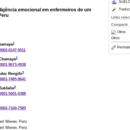
SciELO
teligência emocional em enfermeiros de um
Traduc
Peru
Links rela
Compartir
Otros
Otros
1
Chamaya
Permali
-0002-0147-5011
2
 Chamaya
-0001-9673-4938
3
ndez Rengifo
-0001-7485-9641
4
Saldaña
-0001-5001-4388
-0002-7160-7585
ert Wiener, Perú
ert Wiener, Perú