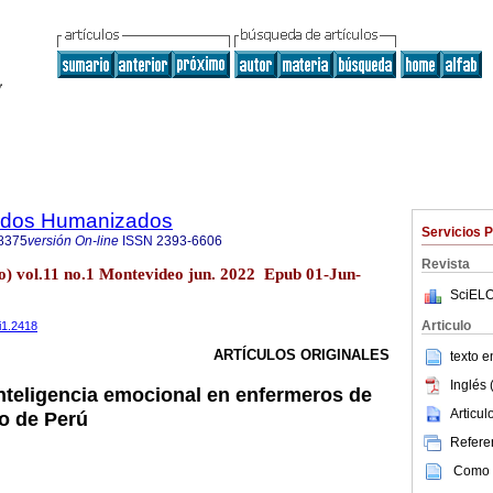
dados Humanizados
Servicios 
8375
versión On-line
ISSN
2393-6606
Revista
) vol.11 no.1 Montevideo jun. 2022 Epub 01-Jun-
SciELO
Articulo
i1.2418
ARTÍCULOS ORIGINALES
texto 
Inglés 
inteligencia emocional en enfermeros de
Articu
co de Perú
Referen
Como c