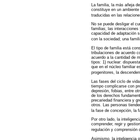
La familia, la más añeja d
constituye en un ambiente 
traducidas en las relacion
No se puede desligar el cu
familias; las interacciones
capacidad de adaptación so
con la sociedad; una fami
El tipo de familia está co
tribulaciones de acuerdo co
acuerdo a la cantidad de m
tipos: 1) nuclear: dispues
que en el núcleo familiar 
progenitores, la descenden
Las fases del ciclo de vid
tiempo complicarse con pr
depresión, fobias, entre o
de los derechos fundament
precariedad financiera y g
otros. Las personas tienden
la fase de concepción, la fa
Por otro lado, la inteligen
comprender, regir y gestio
regulación y comprensión 
Asimismo, la inteligencia 