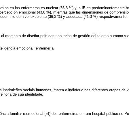
domina en los enfermeros es nuclear (56,3 %) y la IE es predominantemente ba
 percepción emocional (43,8 %), mientras que las dimensiones de comprensió
edominio de nivel excelente (36,3 %) y adecuada (41,3 %) respectivamente.
 al momento de diseñar políticas sanitarias de gestión del talento humano y a
nteligencia emocional; enfermería
as instituições sociais humanas, marca o indivíduo nas diferentes etapas da v
elhoria de sua identidade.
igência familiar e emocional (EI) dos enfermeiros em um hospital público no P