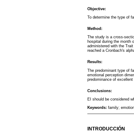
Objective:
To determine the type of fa
Method:
The study is a cross-secti
hospital during the month 
administered with the Trait
reached a Cronbach's alpha 
Results:
The predominant type of fa
emotional perception dimen
predominance of excellent 
Conclusions:
EI should be considered wh
Keywords:
family; emotion
INTRODUCCIÓN