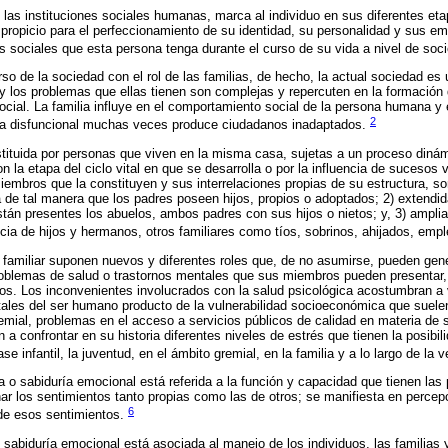
e las instituciones sociales humanas, marca al individuo en sus diferentes et
propicio para el perfeccionamiento de su identidad, su personalidad y sus e
es sociales que esta persona tenga durante el curso de su vida a nivel de soci
rso de la sociedad con el rol de las familias, de hecho, la actual sociedad es
 y los problemas que ellas tienen son complejas y repercuten en la formación 
cial. La familia influye en el comportamiento social de la persona humana y
2
lia disfuncional muchas veces produce ciudadanos inadaptados.
nstituida por personas que viven en la misma casa, sujetas a un proceso din
n la etapa del ciclo vital en que se desarrolla o por la influencia de sucesos 
iembros que la constituyen y sus interrelaciones propias de su estructura, s
ta de tal manera que los padres poseen hijos, propios o adoptados; 2) extendi
están presentes los abuelos, ambos padres con sus hijos o nietos; y, 3) amplia
cia de hijos y hermanos, otros familiares como tíos, sobrinos, ahijados, em
a familiar suponen nuevos y diferentes roles que, de no asumirse, pueden gene
oblemas de salud o trastornos mentales que sus miembros pueden presentar,
tros. Los inconvenientes involucrados con la salud psicológica acostumbran 
ales del ser humano producto de la vulnerabilidad socioeconómica que suele
remial, problemas en el acceso a servicios públicos de calidad en materia de 
 a confrontar en su historia diferentes niveles de estrés que tienen la posibi
se infantil, la juventud, en el ámbito gremial, en la familia y a lo largo de la 
cia o sabiduría emocional está referida a la función y capacidad que tienen las
nar los sentimientos tanto propias como las de otros; se manifiesta en percep
6
de esos sentimientos.
o sabiduría emocional está asociada al manejo de los individuos, las familias 