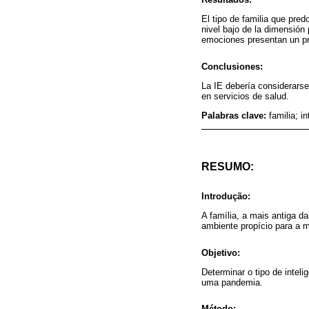
El tipo de familia que pre
nivel bajo de la dimensión
emociones presentan un pr
Conclusiones:
La IE debería considerarse
en servicios de salud.
Palabras clave:
familia; i
RESUMO:
Introdução:
A família, a mais antiga d
ambiente propício para a m
Objetivo:
Determinar o tipo de intel
uma pandemia.
Método: