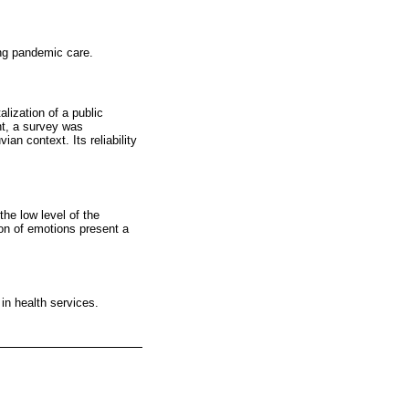
ing pandemic care.
lization of a public
nt, a survey was
an context. Its reliability
he low level of the
on of emotions present a
in health services.