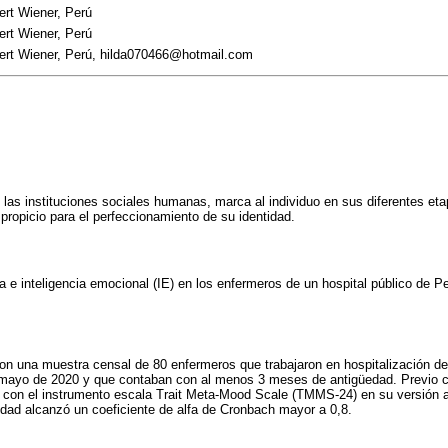
ert Wiener, Perú
ert Wiener, Perú
bert Wiener, Perú, hilda070466@hotmail.com
e las instituciones sociales humanas, marca al individuo en sus diferentes et
propicio para el perfeccionamiento de su identidad.
ia e inteligencia emocional (IE) en los enfermeros de un hospital público de Pe
con una muestra censal de 80 enfermeros que trabajaron en hospitalización d
 mayo de 2020 y que contaban con al menos 3 meses de antigüedad. Previo c
a con el instrumento escala Trait Meta-Mood Scale (TMMS-24) en su versión a
lidad alcanzó un coeficiente de alfa de Cronbach mayor a 0,8.