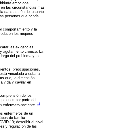
abiduría emocional
s en las circunstancias más
la satisfacción del usuario
las personas que brinda
 el comportamiento y la
producen los mejores
carar las exigencias
y agotamiento crónico. La
 largo del problema y las
mientos, preocupaciones,
stá vinculada a estar al
ras que, la dimensión
la vida y cavilar en
 comprensión de los
epciones por parte del
11
ón enfermero-paciente.
los enfermeros de un
tipos de familia
VID-19; describir el nivel
es y regulación de las