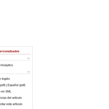
Personalizados
 Analytics
en
Inglés
(pdf)
| Español (pdf)
lo en XML
cias del artículo
itar este artículo