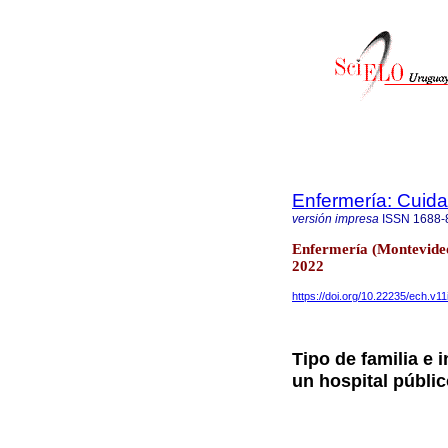
Enfermería: Cui
versión impresa
ISSN
1688-
Enfermería (Montevideo
2022
https://doi.org/10.22235/ech.v11
Tipo de familia e 
un hospital públi