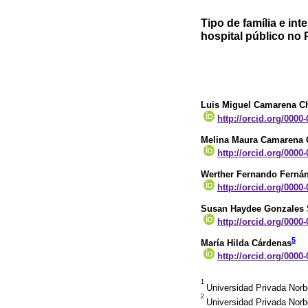
Tipo de família e in
hospital público no 
Luis Miguel Camarena 
http://orcid.org/0000
Melina Maura Camarena
http://orcid.org/0000
Werther Fernando Ferná
http://orcid.org/0000
Susan Haydee Gonzales 
http://orcid.org/0000
5
María Hilda Cárdenas
http://orcid.org/0000
1
Universidad Privada Norb
2
Universidad Privada Norb