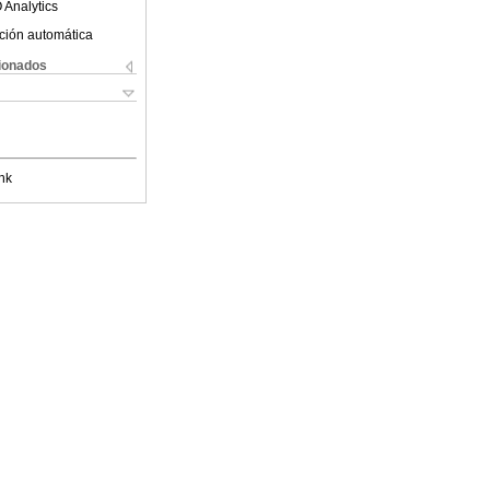
 Analytics
ción automática
cionados
nk