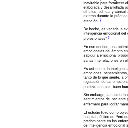
inevitable para fortalecer
elaborada y desarrollada p
difíciles, edificar y conso
externo durante la práctic
7
atención.
De hecho, es variada la evi
inteligencia emocional del
8
profesionales”.
En ese sentido, una optimi
emocionales del ámbito en
sabiduría emocional proporc
sanas interrelaciones en el
Es así como, la inteligenc
emociones, pensamientos, 
tanto de lo que siente, a 
regulación de las emociones
positivo con paz, buen hum
Sin embargo, la sabiduría 
sentimientos del paciente 
enfermero para lograr man
El estudio tuvo como objet
hospital público de Perú du
predominante en los enferm
de inteligencia emocional