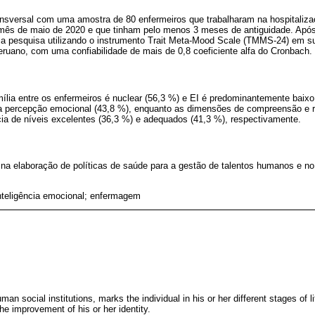
ansversal com uma amostra de 80 enfermeiros que trabalharam na hospital
o mês de maio de 2020 e que tinham pelo menos 3 meses de antiguidade. Apó
uma pesquisa utilizando o instrumento Trait Meta-Mood Scale (TMMS-24) em s
eruano, com uma confiabilidade de mais de 0,8 coeficiente alfa do Cronbach.
ília entre os enfermeiros é nuclear (56,3 %) e EI é predominantemente baixo
da percepção emocional (43,8 %), enquanto as dimensões de compreensão e
 de níveis excelentes (36,3 %) e adequados (41,3 %), respectivamente.
 na elaboração de políticas de saúde para a gestão de talentos humanos e n
inteligência emocional; enfermagem
man social institutions, marks the individual in his or her different stages of l
he improvement of his or her identity.