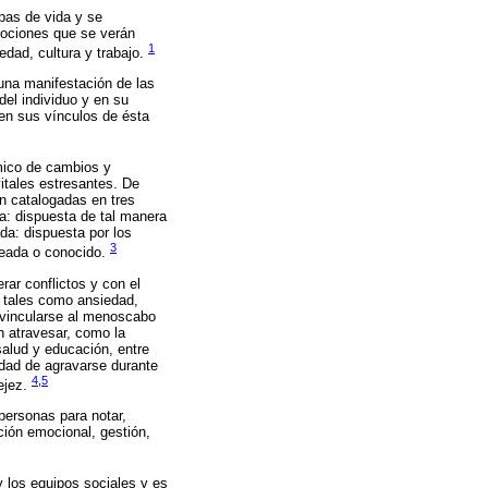
apas de vida y se
mociones que se verán
1
edad, cultura y trabajo.
 una manifestación de las
del individuo y en su
 en sus vínculos de ésta
ámico de cambios y
vitales estresantes. De
on catalogadas en tres
da: dispuesta de tal manera
da: dispuesta por los
3
pleada o conocido.
rar conflictos y con el
 tales como ansiedad,
a vincularse al menoscabo
n atravesar, como la
salud y educación, entre
lidad de agravarse durante
4
,
5
vejez.
 personas para notar,
ción emocional, gestión,
y los equipos sociales y es