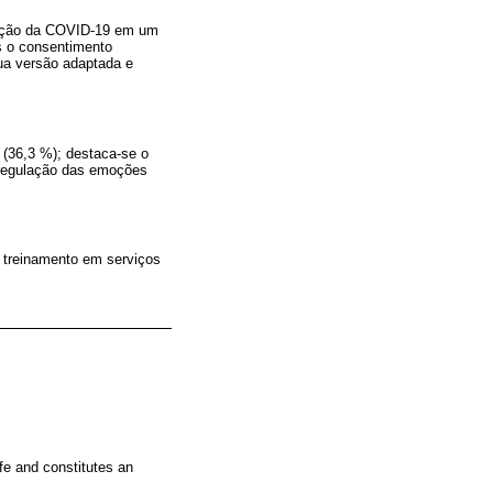
ização da COVID-19 em um
s o consentimento
ua versão adaptada e
 (36,3 %); destaca-se o
 regulação das emoções
o treinamento em serviços
ife and constitutes an