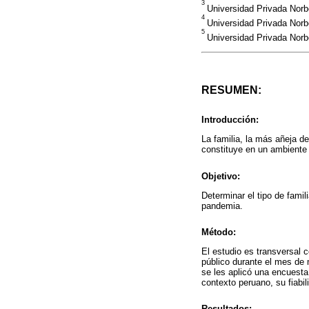
3
Universidad Privada Norb
4
Universidad Privada Norb
5
Universidad Privada Nor
RESUMEN:
Introducción:
La familia, la más añeja d
constituye en un ambiente 
Objetivo:
Determinar el tipo de famil
pandemia.
Método:
El estudio es transversal 
público durante el mes de
se les aplicó una encuest
contexto peruano, su fiabi
Resultados: