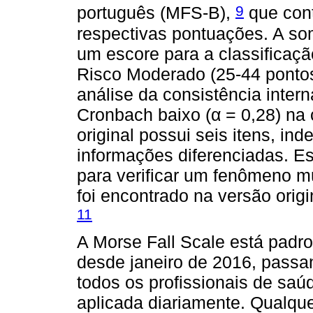
9
português (MFS-B),
que cont
respectivas pontuações. A so
um escore para a classificaçã
Risco Moderado (25-44 pontos
análise da consistência int
Cronbach baixo (α = 0,28) na c
original possui seis itens, i
informações diferenciadas. Es
para verificar um fenômeno m
foi encontrado na versão origi
11
A Morse Fall Scale está padron
desde janeiro de 2016, passa
todos os profissionais de sa
aplicada diariamente. Qualque