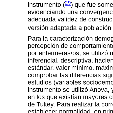
29
instrumento (
) que fue some
evidenciando una convergenci
adecuada validez de construc
versión adaptada a población 
Para la caracterización demogr
percepción de comportamient
por enfermeras/os, se utilizó 
inferencial, descriptiva, haci
estándar, valor mínimo, máxim
comprobar las diferencias sign
estudios (variables sociodemo
instrumento se utilizó Anova, 
en los que existían mayores di
de Tukey. Para realizar la cor
establecer normalidad, en prime