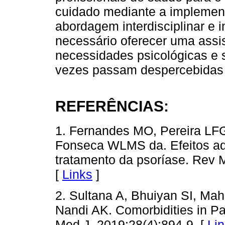
cuidado mediante a impleme
abordagem interdisciplinar e 
necessário oferecer uma assi
necessidades psicológicas e 
vezes passam despercebidas 
REFERÊNCIAS:
1. Fernandes MO, Pereira LF
Fonseca WLMS da. Efeitos ad
tratamento da psoríase. Rev 
[
Links
]
2. Sultana A, Bhuiyan SI, M
Nandi AK. Comorbidities in Pa
Med J. 2019;28(4):894-9. [
Li