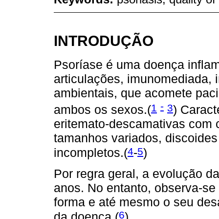
INTRODUÇÃO
Psoríase é uma doença inflam
articulações, imunomediada, i
ambientais, que acomete pacie
-
1
3
ambos os sexos.(
) Caract
eritemato-descamativas com c
tamanhos variados, discoides 
4
5
incompletos.(
-
)
Por regra geral, a evolução d
anos. No entanto, observa-se
forma e até mesmo o seu desa
6
da doença.(
)