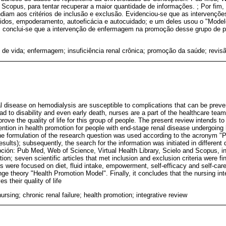
 Scopus, para tentar recuperar a maior quantidade de informações. ; Por fim,
endiam aos critérios de inclusão e exclusão. Evidenciou-se que as intervenç
quidos, empoderamento, autoeficácia e autocuidado; e um deles usou o "Mod
m, conclui-se que a intervenção de enfermagem na promoção desse grupo de 
 de vida; enfermagem; insuficiência renal crônica; promoção da saúde; revisã
l disease on hemodialysis are susceptible to complications that can be preve
ad to disability and even early death, nurses are a part of the healthcare tea
rove the quality of life for this group of people. The present review intends to
rvention in health promotion for people with end-stage renal disease undergoing
 The formulation of the research question was used according to the acronym "P
esults); subsequently, the search for the information was initiated in different
pción: Pub Med, Web of Science, Virtual Health Library, Scielo and Scopus, in 
ion; seven scientific articles that met inclusion and exclusion criteria were fin
ns were focused on diet, fluid intake, empowerment, self-efficacy and self-ca
ge theory "Health Promotion Model". Finally, it concludes that the nursing int
s their quality of life
 nursing; chronic renal failure; health promotion; integrative review