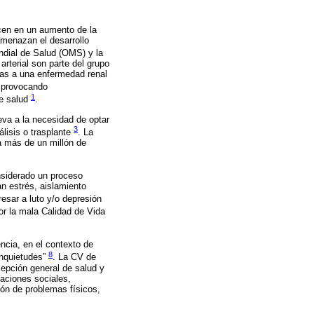
cen en un aumento de la
menazan el desarrollo
ndial de Salud (OMS) y la
rterial son parte del grupo
nas a una enfermedad renal
 provocando
1
de salud
.
eva a la necesidad de optar
3
álisis o trasplante
. La
a más de un millón de
nsiderado un proceso
n estrés, aislamiento
resar a luto y/o depresión
por la mala Calidad de Vida
ncia, en el contexto de
8
inquietudes”
. La CV de
cepción general de salud y
laciones sociales,
ión de problemas físicos,