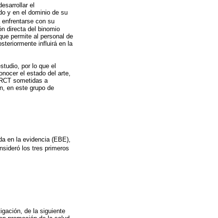
sarrollar el
do y en el dominio de su
a enfrentarse con su
ón directa del binomio
que permite al personal de
teriormente influirá en la
tudio, por lo que el
onocer el estado del arte,
 IRCT sometidas a
ón, en este grupo de
ada en la evidencia (EBE),
nsideró los tres primeros
igación, de la siguiente