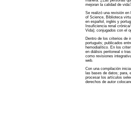
manera: ¿Las personas que
mejoran la calidad de vida
Se realizó una revisión en
of Science, Biblioteca vir
en español, inglés y port
Insuficiencia renal crónica
Vida); conjugados con el o
Dentro de los criterios de 
portugués; publicados ent
hemodialítico. En los crit
en diálisis peritoneal o tr
como revisiones integrativ
web.
Con una compilación inicial 
las bases de datos; para, e
procesar los artículos sele
derechos de autor colocando