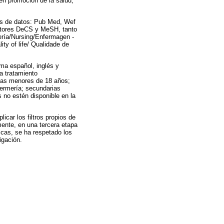
en promoción de la salud,
ses de datos: Pub Med, Wef
riptores DeCS y MeSH, tanto
ería/Nursing/Enfermagen -
ity of life/ Qualidade de
oma español, inglés y
a tratamiento
onas menores de 18 años;
nfermería; secundarias
 no estén disponible en la
licar los filtros propios de
mente, en una tercera etapa
icas, se ha respetado los
igación.