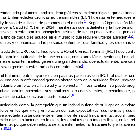
perimentado profundos cambios demográficos y epidemiológicos que se tradu
de las Enfermedades Crónicas no transmisibles (ECNT); estas enfermedades a
1
d y la vida de millones de personas en el mundo
. Según la Organización Mu
de la Salud (OPS) en el 2014, manifiestan que la diabetes y la hipertensión a
ejecimiento, son los principales factores de riesgo para llevar a las perso
1
,
2
 a uno de cada diez adultos en el mundo lo que requiere urgente atención
,
ociales y económicas a las personas enfermas, sus familias y los sistemas 
ada de la ERC, es la Insuficiencia Renal Crónica Terminal (IRCT) que conll
o para la sustitución de la función renal, como son diálisis peritonea, hemodi
s en etapas terminales; genera una gran demanda, que actualmente, abarca 
4
 viven gracias a estos métodos de tratamiento
.
 el tratamiento de mayor elección para los pacientes con IRCT, el cual es co
njunto con la enfermedad generan alteraciones en la actividad física, provoca
5
,
6
tidumbre en relación a la salud y al bienestar
; así también, se puede prog
ificio para los pacientes, sus familiares o los convivientes; especialmente, 
5
,
6
la discapacidad e incluso muerte precoz
.
iderada como “la percepción que un individuo tiene de su lugar en la existe
alores en los que vive y en relación con sus expectativas, sus normas y sus 
e afectada sustancialmente en términos de salud física, mental, social, per
ido a las limitaciones en la dieta, los cambios en la imagen física, en las re
nalmente, porque deben adaptarse a la enfermedad, al tratamiento y a la aparic
9
,
10
,
11
s
.