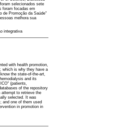
 foram selecionados sete
ões foram focadas em
elo de Promoção da Saúde"
pessoas melhora sua
o integrativa
nted with health promotion,
m; which is why they have a
 know the state-of-the-art,
 hemodialysis and its
ICO" (patients,
 databases of the repository
attempt to retrieve the
ally selected. It was
re; and one of them used
ervention in promotion in