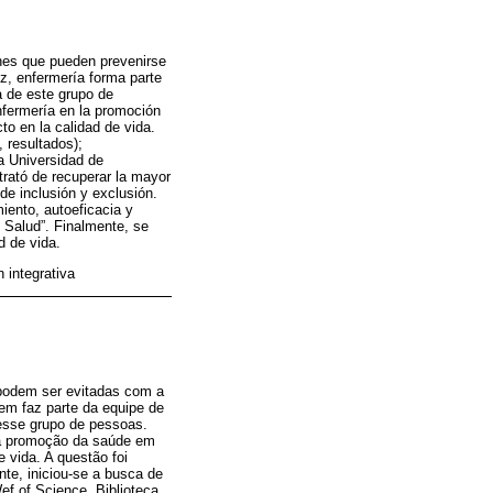
ones que pueden prevenirse
z, enfermería forma parte
da de este grupo de
enfermería en la promoción
to en la calidad de vida.
 resultados);
la Universidad de
rató de recuperar la mayor
 de inclusión y exclusión.
iento, autoeficacia y
 Salud”. Finalmente, se
d de vida.
n integrativa
 podem ser evitadas com a
m faz parte da equipe de
esse grupo de pessoas.
na promoção da saúde em
 vida. A questão foi
te, iniciou-se a busca de
f of Science, Biblioteca