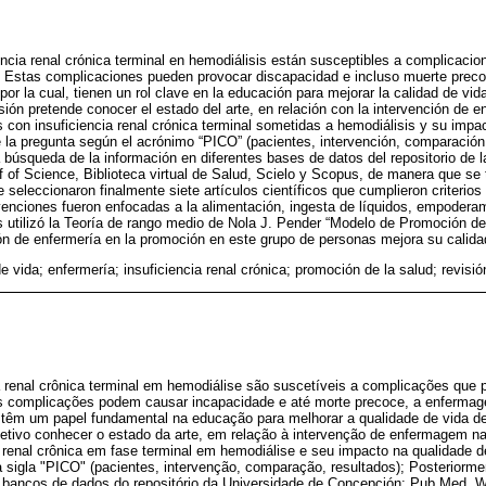
ncia renal crónica terminal en hemodiálisis están susceptibles a complicaci
. Estas complicaciones pueden provocar discapacidad e incluso muerte preco
por la cual, tienen un rol clave en la educación para mejorar la calidad de vi
sión pretende conocer el estado del arte, en relación con la intervención de 
 con insuficiencia renal crónica terminal sometidas a hemodiálisis y su impac
de la pregunta según el acrónimo “PICO” (pacientes, intervención, comparación,
a búsqueda de la información en diferentes bases de datos del repositorio de 
f Science, Biblioteca virtual de Salud, Scielo y Scopus, de manera que se t
 seleccionaron finalmente siete artículos científicos que cumplieron criterios
venciones fueron enfocadas a la alimentación, ingesta de líquidos, empoderam
s utilizó la Teoría de rango medio de Nola J. Pender “Modelo de Promoción de
ón de enfermería en la promoción en este grupo de personas mejora su calida
e vida; enfermería; insuficiencia renal crónica; promoción de la salud; revisió
 renal crônica terminal em hemodiálise são suscetíveis a complicações que
 complicações podem causar incapacidade e até morte precoce, a enfermage
s têm um papel fundamental na educação para melhorar a qualidade de vida d
etivo conhecer o estado da arte, em relação à intervenção de enfermagem 
renal crônica em fase terminal em hemodiálise e seu impacto na qualidade de
sigla "PICO" (pacientes, intervenção, comparação, resultados); Posteriormen
 bancos de dados do repositório da Universidade de Concepción: Pub Med, We