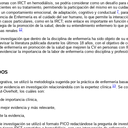
onas con IRCT en hemodiálisis, se podría considerar como un desafío para de
entes en su tratamiento, permitiendo la participación del mismo en su cuida
7
r un comportamiento emocional, de adaptación, cognitivo y conductual
, par
encia de Enfermería es el cuidado del ser humano, lo que permite la interacci
en casos particulares, como en la IRCT; este enlace es importante en función 
tegia de la promoción de la salud, desde su entendimiento enfermero lo que pos
12
mas renales
.
nvestigación que dentro de la disciplina de enfermería ha sido objeto de su es
evisar la literatura publicada durante los últimos 18 años, con el objetivo de c
 de enfermería en promoción de la salud que mejoren la CV en personas con
evidenciar la importancia de la labor de enfermería como disciplina y profesi
DOS
egrativa, se utilizó la metodología sugerida por la práctica de enfermería bas
13
jor evidencia en investigación relacionándola con la expertez clínica
. Se co
t-Overholt, los cuáles son:
de importancia clínica,
 mejor evidencia y más relevante,
te la evidencia,
e investigación se utilizó el formato PICO redactándose la pregunta de invest