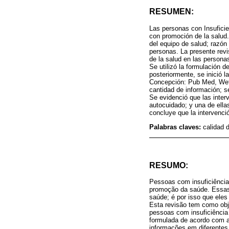
RESUMEN:
Las personas con Insuficie
con promoción de la salud
del equipo de salud; razón 
personas. La presente revi
de la salud en las personas
Se utilizó la formulación 
posteriormente, se inició l
Concepción: Pub Med, Wef o
cantidad de información; se
Se evidenció que las inter
autocuidado; y una de ella
concluye que la intervenci
Palabras claves:
calidad d
RESUMO:
Pessoas com insuficiência
promoção da saúde. Essas
saúde; é por isso que ele
Esta revisão tem como obj
pessoas com insuficiência 
formulada de acordo com a 
informações em diferentes