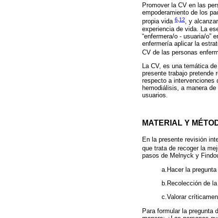
Promover la CV en las pers
empoderamiento de los paci
6
,
12
propia vida
, y alcanza
experiencia de vida. La es
“enfermera/o - usuaria/o” 
enfermería aplicar la estra
CV de las personas enfer
La CV, es una temática de i
presente trabajo pretende r
respecto a intervenciones
hemodiálisis, a manera de 
usuarios.
MATERIAL Y MÉTO
En la presente revisión int
que trata de recoger la me
pasos de Melnyck y Findou
a.Hacer la pregunta 
b.Recolección de la
c.Valorar críticamen
Para formular la pregunta d