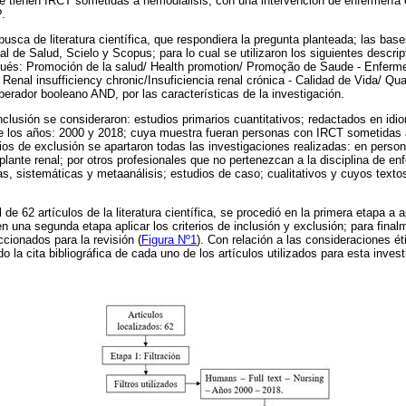
 tienen IRCT sometidas a hemodiálisis, con una intervención de enfermería 
?.
 busca de literatura científica, que respondiera la pregunta planteada; las ba
tual de Salud, Scielo y Scopus; para lo cual se utilizaron los siguientes desc
ugués: Promoción de la salud/ Health promotion/ Promoção de Saude - Enferm
/ Renal insufficiency chronic/Insuficiencia renal crónica - Calidad de Vida/ Qual
perador booleano AND, por las características de la investigación.
inclusión se consideraron: estudios primarios cuantitativos; redactados en idi
re los años: 2000 y 2018; cuya muestra fueran personas con IRCT sometidas 
erios de exclusión se apartaron todas las investigaciones realizadas: en pers
asplante renal; por otros profesionales que no pertenezcan a la disciplina de e
as, sistemáticas y metaanálisis; estudios de caso; cualitativos y cuyos textos
de 62 artículos de la literatura científica, se procedió en la primera etapa a ap
n una segunda etapa aplicar los criterios de inclusión y exclusión; para final
ccionados para la revisión (
Figura Nº1
). Con relación a las consideraciones ét
 la cita bibliográfica de cada uno de los artículos utilizados para esta invest