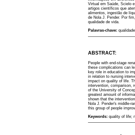
Virtual em Saúde, Scielo e
artigos científicos que at
alimentos, ingestão de lí
de Nola J. Pender. Por fi
qualidade de vida.
Palavras-chave:
qualidade
ABSTRACT:
People with end-stage rena
these complications can le
key role in education to imp
in relation to nursing inte
impact on quality of life.
intervention, comparison, r
of the University of Conce
greatest amount of informat
shown that the interventio
Nola J. Pender's middle-ran
this group of people improve
Keywords:
quality of life;