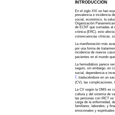
INTRODUCCIÓN
En el siglo XXI se han ex
prevalencia e incidencia 
social, económico, la salu
Organización Panamericana 
de ECNT que sumadas al env
crónica (ERC), esto afecta
consecuencias clínicas, s
La manifestación más avanz
por una forma de tratamient
incidencia de nuevos caso
pacientes en el mundo que
La hemodiálisis parece ser
seguro, sin embargo, en co
social, dependencia e incer
7
, traduciéndose en un sacr
(CV), las complicaciones, 
La CV según la OMS es cons
cultura y del sistema de v
las personas con IRCT se v
carga de la enfermedad, deb
familiares, laborales; y fi
emocionales y espirituale