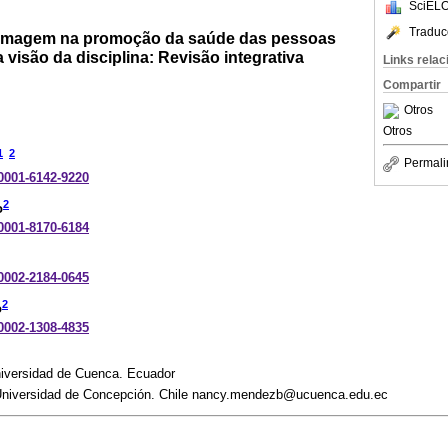
SciELO
Traduc
ermagem na promoção da saúde das pessoas
visão da disciplina: Revisão integrativa
Links rela
Compartir
Otros
Otros
1
2
Permali
-0001-6142-9220
2
o
-0001-8170-6184
-0002-2184-0645
2
o
-0002-1308-4835
niversidad de Cuenca. Ecuador
 Universidad de Concepción. Chile nancy.mendezb@ucuenca.edu.ec