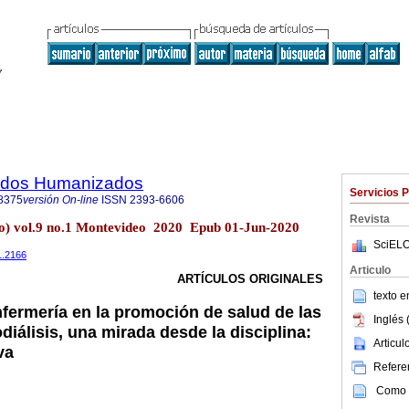
dados Humanizados
Servicios 
8375
versión On-line
ISSN
2393-6606
Revista
o) vol.9 no.1 Montevideo 2020 Epub 01-Jun-2020
SciELO
1.2166
Articulo
ARTÍCULOS ORIGINALES
texto 
nfermería en la promoción de salud de las
Inglés 
iálisis, una mirada desde la disciplina:
Articu
va
Referen
Como c