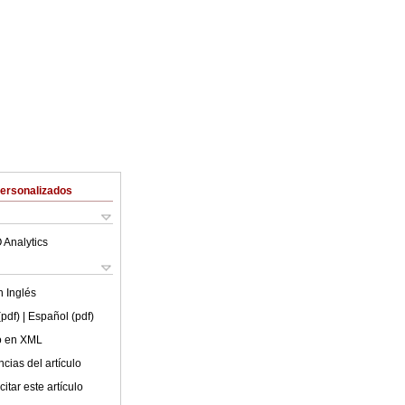
Personalizados
 Analytics
en
Inglés
(pdf)
| Español (pdf)
lo en XML
cias del artículo
itar este artículo