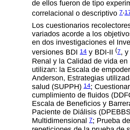
de ellos fueron de tipo exper
,
7
1
correlacional o descriptivo
Los cuestionarios recolectore
variados acorde a los objetiv
en dos investigaciones el Inv
(
14
7
versiones BDI
y BDI-II
, 
Renal y la Calidad de vida e
utilizan: la Escala de empode
Anderson, Estrategias utiliza
14
salud (SUPPH)
; Cuestionar
cumplimiento de fluidos (DDFQ
Escala de Beneficios y Barrera
Paciente de Diálisis (DPEBBS
7
Multidimensional
; Prueba d
repeticiones de la prueba de 