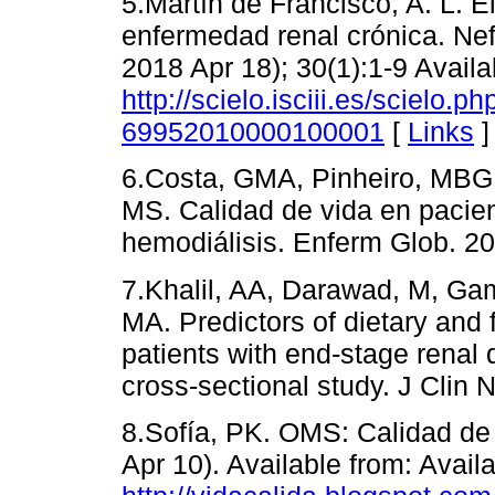
5.Martín de Francisco, A. L. El
enfermedad renal crónica. Nefr
2018 Apr 18); 30(1):1-9 Availa
http://scielo.isciii.es/scielo.
69952010000100001
[
Links
]
6.Costa, GMA, Pinheiro, MBG
MS. Calidad de vida en pacien
hemodiálisis. Enferm Glob. 20
7.Khalil, AA, Darawad, M, G
MA. Predictors of dietary and
patients with end-stage renal
cross-sectional study. J Clin 
8.Sofía, PK. OMS: Calidad de V
Apr 10). Available from: Avail