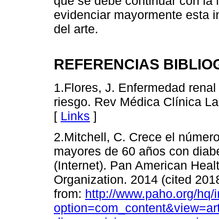
que se debe continuar con la i
evidenciar mayormente esta in
del arte.
REFERENCIAS BIBLIO
1.Flores, J. Enfermedad renal
riesgo. Rev Médica Clínica La
[
Links
]
2.Mitchell, C. Crece el númer
mayores de 60 años con diab
(Internet). Pan American Heal
Organization. 2014 (cited 2018
from:
http://www.paho.org/hq/
option=com_content&view=ar