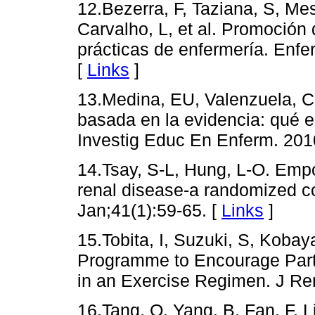
12.Bezerra, F, Taziana, S, Me
Carvalho, L, et al. Promoción 
prácticas de enfermería. Enfe
[
Links
]
13.Medina, EU, Valenzuela, CR
basada en la evidencia: qué es
Investig Educ En Enferm. 201
14.Tsay, S-L, Hung, L-O. Emp
renal disease-a randomized con
Jan;41(1):59-65. [
Links
]
15.Tobita, I, Suzuki, S, Kobay
Programme to Encourage Parti
in an Exercise Regimen. J Ren
16.Tang, Q, Yang, B, Fan, F, Li