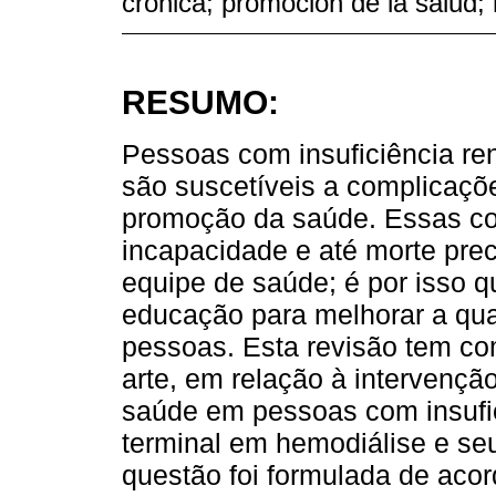
crónica; promoción de la salud; r
RESUMO:
Pessoas com insuficiência ren
são suscetíveis a complicaçõ
promoção da saúde. Essas c
incapacidade e até morte pre
equipe de saúde; é por isso 
educação para melhorar a qua
pessoas. Esta revisão tem co
arte, em relação à interven
saúde em pessoas com insufic
terminal em hemodiálise e se
questão foi formulada de acor