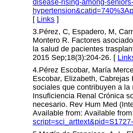
disease-rising-among-seniors
hypertension&catid=740%3Ap
[
Links
]
3.Pérez, C, Espadero, M, Car
Montero R. Factores asociado
la salud de pacientes traspla
2015 Sep;18(3):204-26. [
Link
4.Pérez Escobar, María Merce
Escobar, Elizabeth, Cabrejas
sociales que contribuyen a la
Insuficiencia Renal Crónica s
necesario. Rev Hum Med (Inter
Available from: Available from
script=sci_arttext&pid=S17