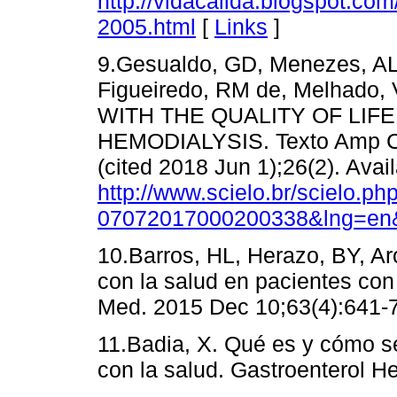
http://vidacalida.blogspot.co
2005.html
[
Links
]
9.Gesualdo, GD, Menezes, AL
Figueiredo, RM de, Melhado
WITH THE QUALITY OF LIF
HEMODIALYSIS. Texto Amp Con
(cited 2018 Jun 1);26(2). Avai
http://www.scielo.br/scielo.p
07072017000200338&lng=en
10.Barros, HL, Herazo, BY, Ar
con la salud en pacientes co
Med. 2015 Dec 10;63(4):641-7
11.Badia, X. Qué es y cómo se
con la salud. Gastroenterol He