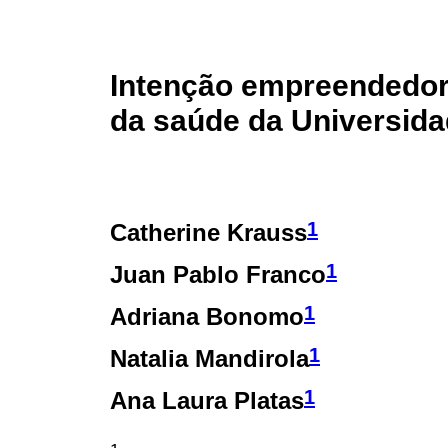
Intenção empreendedor
da saúde da Universida
1
Catherine Krauss
1
Juan Pablo Franco
1
Adriana Bonomo
1
Natalia Mandirola
1
Ana Laura Platas