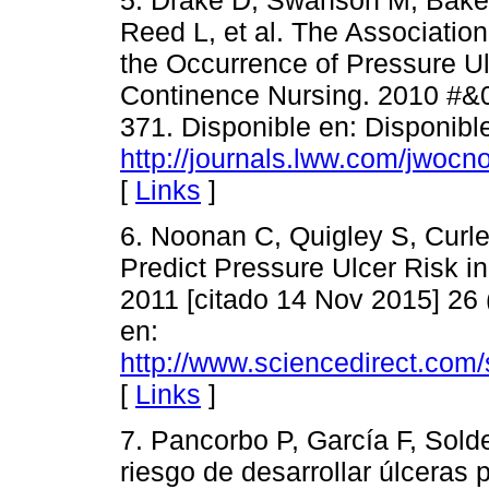
Reed L, et al. The Associatio
the Occurrence of Pressure U
Continence Nursing. 2010 #&0
371. Disponible en: Disponibl
http://journals.lww.com/jwo
[
Links
]
6. Noonan C, Quigley S, Curl
Predict Pressure Ulcer Risk in
2011 [citado 14 Nov 2015] 26 
en:
http://www.sciencedirect.com
[
Links
]
7. Pancorbo P, García F, Solde
riesgo de desarrollar úlceras 