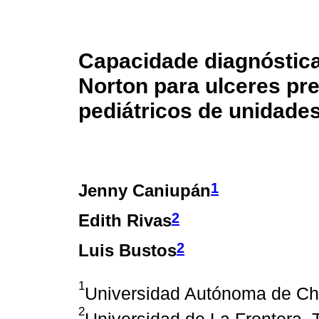
Capacidade diagnóstica
Norton para ulceres pr
pediátricos de unidades
1
Jenny Caniupán
2
Edith Rivas
2
Luis Bustos
1
Universidad Autónoma de Chi
2
Universidad de La Frontera. 