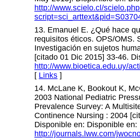
http://www.scielo.cl/scielo.ph
script=sci_arttext&pid=S03
13. Emanuel E. ¿Qué hace que
requisitos éticos. OPS/OMS. 
Investigación en sujetos huma
[citado 01 Dic 2015] 33-46. Di
http://www.bioetica.edu.uy/ac
[
Links
]
14. McLane K, Bookout K, McC
2003 National Pediatric Pres
Prevalence Survey: A Multisi
Continence Nursing : 2004 [ci
Disponible en: Disponible en:
http://journals.lww.com/jwoc