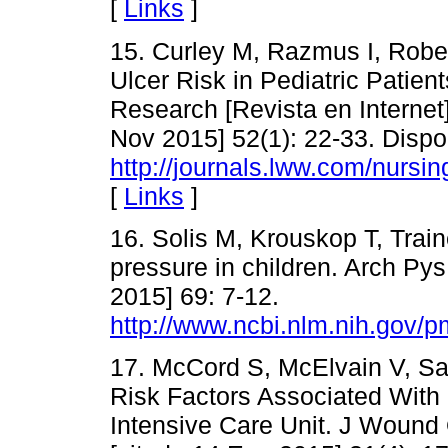
[
Links
]
15. Curley M, Razmus I, Rober
Ulcer Risk in Pediatric Patie
Research [Revista en Internet
Nov 2015] 52(1): 22-33. Dispo
http://journals.lww.com/nursi
[
Links
]
16. Solis M, Krouskop T, Trai
pressure in children. Arch P
2015] 69: 7-12.
http://www.ncbi.nlm.nih.gov/
17. McCord S, McElvain V, Sa
Risk Factors Associated With 
Intensive Care Unit. J Wound