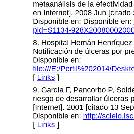
metaanálisis de la efectivida
en Internet]. 2008 Jun [citado
Disponible en: Disponible en:
pid=S1134-928X200800020000
8. Hospital Hernán Henríquez
Notificación de úlceras por 
Disponible en:
file:///E:/Perfil%202014/De
[
Links
]
9. García F, Pancorbo P, Solde
riesgo de desarrollar úlceras 
[Internet]. 2001 [citado 13 Se
Disponible en:
http://scielo.i
[
Links
]