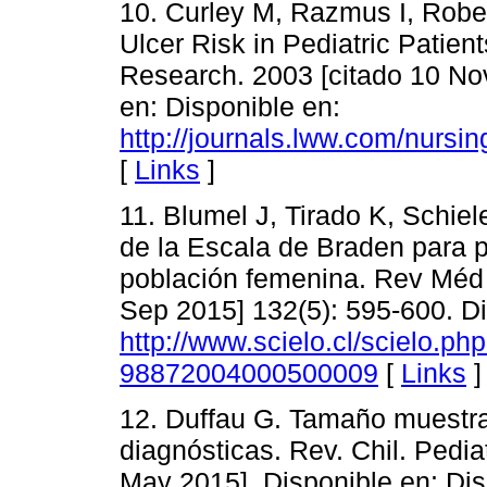
10. Curley M, Razmus I, Rober
Ulcer Risk in Pediatric Patie
Research. 2003 [citado 10 No
en: Disponible en:
http://journals.lww.com/nursi
[
Links
]
11. Blumel J, Tirado K, Schiel
de la Escala de Braden para p
población femenina. Rev Méd d
Sep 2015] 132(5): 595-600. Di
http://www.scielo.cl/scielo.p
98872004000500009
[
Links
]
12. Duffau G. Tamaño muestra
diagnósticas. Rev. Chil. Pedia
May 2015]. Disponible en: Dis