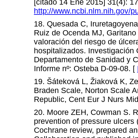
[citado 14 Ene 2015] 31(4): 1
http://www.ncbi.nlm.nih.gov
18. Quesada C, Iruretagoyen
Ruiz de Ocenda MJ, Garitano B
valoración del riesgo de úlcer
hospitalizados. Investigación
Departamento de Sanidad y C
Informe nº: Osteba D-09-08. [
19. Šáteková L, Žiaková K, Ze
Braden Scale, Norton Scale A
Republic, Cent Eur J Nurs Mid
20. Moore ZEH, Cowman S. Ri
prevention of pressure ulcers (
Cochrane review, prepared a