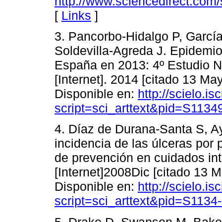
http://www.sciencedirect.com
[
Links
]
3. Pancorbo-Hidalgo P, García
Soldevilla-Agreda J. Epidemio
España en 2013: 4º Estudio 
[Internet]. 2014 [citado 13 Ma
Disponible en:
http://scielo.is
script=sci_arttext&pid=S11
4. Díaz de Durana-Santa S, Ay
incidencia de las úlceras por 
de prevención en cuidados i
[Internet]2008Dic [citado 13 M
Disponible en:
http://scielo.is
script=sci_arttext&pid=S11
5. Drake D, Swanson M, Bake