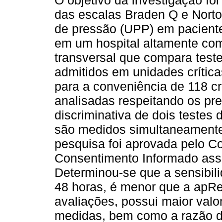
O objetivo da investigação fo
das escalas Braden Q e Norto
de pressão (UPP) em pacientes
em um hospital altamente com
transversal que compara test
admitidos em unidades críticas
para a conveniência de 118 c
analisadas respeitando os pr
discriminativa de dois testes 
são medidos simultaneamente
pesquisa foi aprovada pelo C
Consentimento Informado assi
Determinou-se que a sensibil
48 horas, é menor que a apR
avaliações, possui maior valo
medidas, bem como a razão de