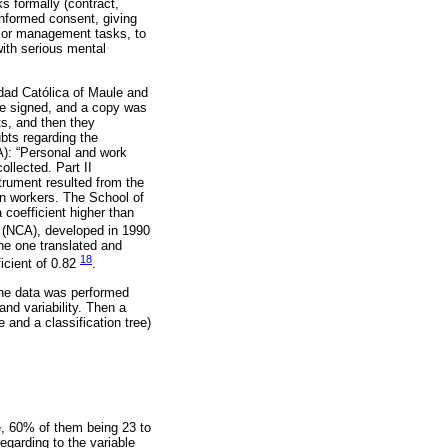
ks formally (contract,
 informed consent, giving
ve or management tasks, to
with serious mental
idad Católica of Maule and
 be signed, and a copy was
ts, and then they
bts regarding the
 A): “Personal and work
llected. Part II
trument resulted from the
an workers. The School of
 coefficient higher than
t (NCA), developed in 1990
the one translated and
18
icient of 0.82
.
the data was performed
nd variability. Then a
 and a classification tree)
e, 60% of them being 23 to
egarding to the variable