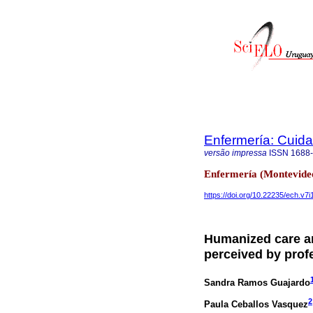
Enfermería: Cui
versão impressa
ISSN
1688
Enfermería (Montevideo
https://doi.org/10.22235/ech.v7i
Humanized care an
perceived by prof
Sandra Ramos Guajardo
2
Paula Ceballos Vasquez