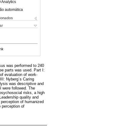
 Analytics
ão automática
cionados
ar
nk
ensus was performed to 240
ree parts was used. Part I:
of evaluation of work-
III: Nyberg´s Caring
alysis was descriptive and
el were followed. The
psychosocial risks, a high
Leadership quality and
e perception of humanized
 perception of