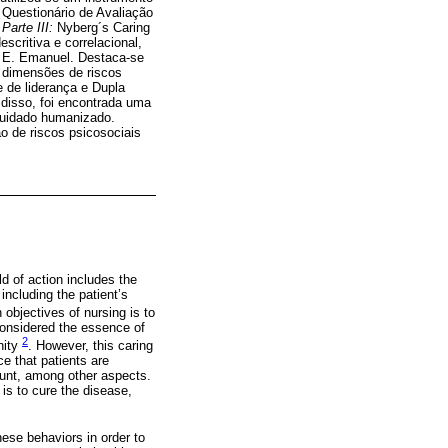
Questionário de Avaliação
.
Parte III:
Nyberg´s Caring
scritiva e correlacional,
e E. Emanuel. Destaca-se
 dimensões de riscos
e de liderança e Dupla
 disso, foi encontrada uma
cuidado humanizado.
o de riscos psicosociais
ld of action includes the
including the patient’s
 objectives of nursing is to
 considered the essence of
2
nity
. However, this caring
e that patients are
ount, among other aspects.
 is to cure the disease,
hese behaviors in order to