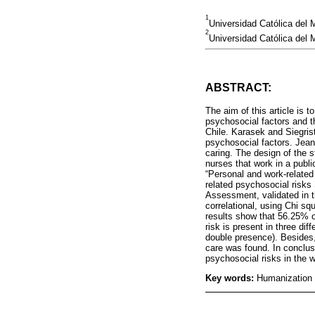
1
Universidad Católica del
2
Universidad Católica del M
ABSTRACT:
The aim of this article is t
psychosocial factors and t
Chile. Karasek and Siegrist
psychosocial factors. Jean
caring. The design of the 
nurses that work in a public
“Personal and work-related 
related psychosocial risks
Assessment, validated in th
correlational, using Chi sq
results show that 56.25% o
risk is present in three d
double presence). Besides,
care was found. In conclus
psychosocial risks in the 
Key words:
Humanization o