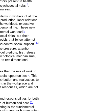
tors present in health
4
 psychosocial risks
.
 nurses.
lems in workers of all the
production, labor relations,
 the workload, excessive
personal life. These new
5
d mental workload
.
cial risks, but their
models that follow attempt
6
)
nd-control-social support”
e pressure, attention
el predicts, first, stress
 psychological mechanisms,
 its two-dimensional
s that the role of work in
9
 social opportunities
. This
ribution and realization: to
nt in the workplace and
ive responses, which are not
nd responsibilities for both
11
ous of humanized care
.
ring is the fundamental
hip with another human being