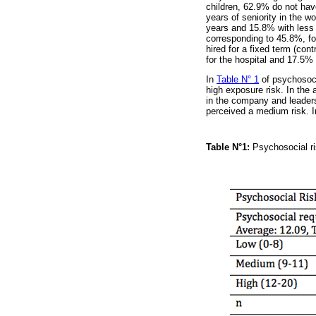
children, 62.9% do not hav
years of seniority in the w
years and 15.8% with less t
corresponding to 45.8%, fo
hired for a fixed term (con
for the hospital and 17.5%
In
Table N° 1
of psychosoci
high exposure risk. In the
in the company and leader
perceived a medium risk. I
Table N°1:
Psychosocial ri