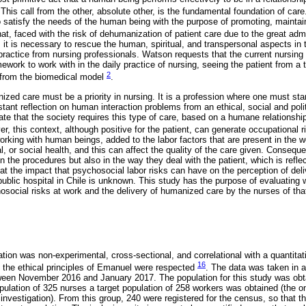
 This call from the other, absolute other, is the fundamental foundation of care
 satisfy the needs of the human being with the purpose of promoting, maintain
at, faced with the risk of dehumanization of patient care due to the great admi
it is necessary to rescue the human, spiritual, and transpersonal aspects in th
practice from nursing professionals. Watson requests that the current nursin
mework to work with in the daily practice of nursing, seeing the patient from a 
2
from the biomedical model
.
ized care must be a priority in nursing. It is a profession where one must star
tant reflection on human interaction problems from an ethical, social and politi
te that the society requires this type of care, based on a humane relationshi
r, this context, although positive for the patient, can generate occupational r
rking with human beings, added to the labor factors that are present in the 
l, or social health, and this can affect the quality of the care given. Conseque
y in the procedures but also in the way they deal with the patient, which is ref
hat the impact that psychosocial labor risks can have on the perception of de
public hospital in Chile is unknown. This study has the purpose of evaluating 
osocial risks at work and the delivery of humanized care by the nurses of that
ation was non-experimental, cross-sectional, and correlational with a quantit
16
on the ethical principles of Emanuel were respected
. The data was taken in a 
ween November 2016 and January 2017. The population for this study was obta
opulation of 325 nurses a target population of 258 workers was obtained (the 
is investigation). From this group, 240 were registered for the census, so that t