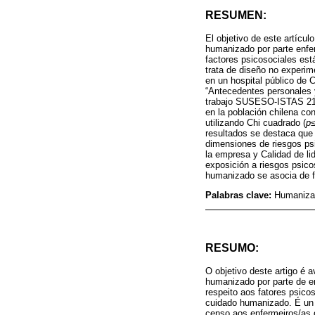
RESUMEN:
El objetivo de este artícul
humanizado por parte enfer
factores psicosociales est
trata de diseño no experim
en un hospital público de C
“Antecedentes personales y
trabajo SUSESO-ISTAS 21, 
en la población chilena con
utilizando Chi cuadrado (
p≤
resultados se destaca que
dimensiones de riesgos psi
la empresa y Calidad de li
exposición a riesgos psic
humanizado se asocia de fo
Palabras clave:
Humanizac
RESUMO:
O objetivo deste artigo é a
humanizado por parte de e
respeito aos fatores psico
cuidado humanizado. É un 
censo aos enfermeiros/as 