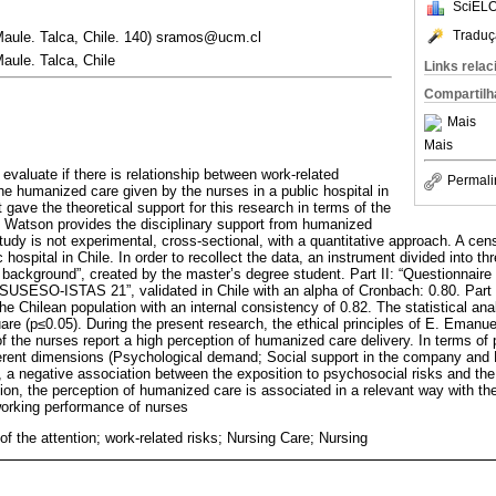
SciELO
Traduç
 Maule. Talca, Chile. 140) sramos@ucm.cl
aule. Talca, Chile
Links rela
Compartilh
Mais
Mais
o evaluate if there is relationship between work-related
Permali
he humanized care given by the nurses in a public hospital in
 gave the theoretical support for this research in terms of the
 Watson provides the disciplinary support from humanized
study is not experimental, cross-sectional, with a quantitative approach. A c
 hospital in Chile. In order to recollect the data, an instrument divided into th
background”, created by the master’s degree student. Part II: “Questionnaire 
 SUSESO-ISTAS 21”, validated in Chile with an alpha of Cronbach: 0.80. Part 
e Chilean population with an internal consistency of 0.82. The statistical an
uare (p≤0.05). During the present research, the ethical principles of E. Emanu
f the nurses report a high perception of humanized care delivery. In terms of 
ifferent dimensions (Psychological demand; Social support in the company and 
 a negative association between the exposition to psychosocial risks and th
ion, the perception of humanized care is associated in a relevant way with the
working performance of nurses
f the attention; work-related risks; Nursing Care; Nursing