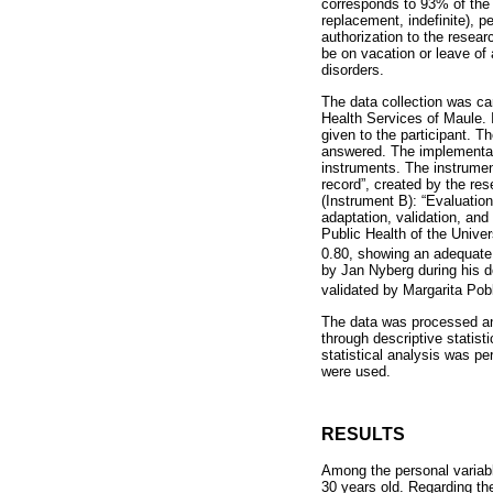
corresponds to 93% of the t
replacement, indefinite), p
authorization to the resea
be on vacation or leave of
disorders.
The data collection was ca
Health Services of Maule. 
given to the participant. T
answered. The implementati
instruments. The instrument
record”, created by the res
(Instrument B): “Evaluatio
adaptation, validation, an
Public Health of the Univer
0.80, showing an adequate
by Jan Nyberg during his d
validated by Margarita Pobl
The data was processed an
through descriptive statis
statistical analysis was pe
were used.
RESULTS
Among the personal variabl
30 years old. Regarding the