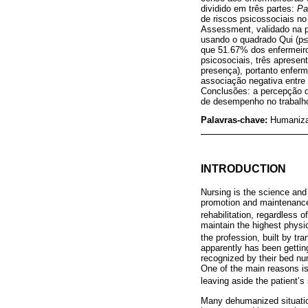
dividido em três partes:
Pa
de riscos psicossociais n
Assessment, validado na po
usando o quadrado Qui (p≤
que 51.67% dos enfermeiro
psicosociais, três apresen
presença), portanto enferm
associação negativa entre
Conclusões: a percepção d
de desempenho no trabalho
Palavras-chave:
Humaniza
INTRODUCTION
Nursing is the science and t
promotion and maintenance o
rehabilitation, regardless
maintain the highest physic
the profession, built by t
apparently has been gettin
recognized by their bed nu
One of the main reasons is 
leaving aside the patient’
Many dehumanized situations