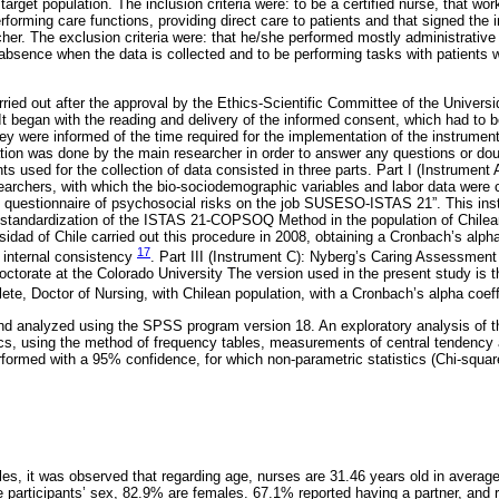
arget population. The inclusion criteria were: to be a certified nurse, that wor
erforming care functions, providing direct care to patients and that signed the
rcher. The exclusion criteria were: that he/she performed mostly administrati
 absence when the data is collected and to be performing tasks with patients 
rried out after the approval by the Ethics-Scientific Committee of the Univers
It began with the reading and delivery of the informed consent, which had to
hey were informed of the time required for the implementation of the instrumen
on was done by the main researcher in order to answer any questions or dou
s used for the collection of data consisted in three parts. Part I (Instrument
earchers, with which the bio-sociodemographic variables and labor data were co
n questionnaire of psychosocial risks on the job SUSESO-ISTAS 21”. This ins
d standardization of the ISTAS 21-COPSOQ Method in the population of Chile
sidad of Chile carried out this procedure in 2008, obtaining a Cronbach’s alpha
17
 internal consistency
. Part III (Instrument C): Nyberg’s Caring Assessmen
octorate at the Colorado University The version used in the present study is 
ete, Doctor of Nursing, with Chilean population, with a Cronbach’s alpha coeff
d analyzed using the SPSS program version 18. An exploratory analysis of 
tics, using the method of frequency tables, measurements of central tendency a
rformed with a 95% confidence, for which non-parametric statistics (Chi-square
es, it was observed that regarding age, nurses are 31.46 years old in averag
 participants’ sex, 82.9% are females. 67.1% reported having a partner, and r