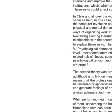
intervene and improve the 
institutions, which, when 
These risks could affect s
In Chile and all over the w
services field; in this cas
the computer revolution and
physical and mental demand
ways of organizing work st
Reviewing existing literatu
relationship with the perce
to explain these risks. The
(
7
. Psychological demands 
level, unexpected interrupt
related risk of illness; se
psychological tension and l
8
structure
.
The second theory was prop
adulthood is to link self-r
means that the professional
be rewarded or appreciated
can generate feelings of an
always adequate and may 
When performing health care
of them, uncovering the hu
Humanized care has been w
part of being, and is the m