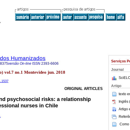
dados Humanizados
Serviços P
-8375
versão On-line
ISSN
2393-6606
Journal
) vol.7 no.1 Montevideo jun. 2018
SciELO
1.1537
Artigo
ORIGINAL ARTICLES
texto 
d psychosocial risks:
a relationship
Inglês 
essional nurses in Chile
Artigo
1
Referên
Como c