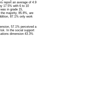
rs report an average of 4.9
 by 17.5% with 6 to 10
 was in grade 15,
 the majority, 85.8%, are
addition, 87.1% only work
mension, 57.1% perceived a
sk. In the social support
nsations dimension 43.3%