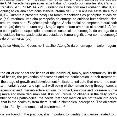
rte I:
“Antecedentes pessoais e de trabalho”, criado por uma tesista,
Parte II:
o trabalho SUSESO-ISTAS 21, validado no Chile com um Cronbach alfa: 0,80
pulação chilena com consistência interna de 0,82. A análise estatística foi de
0,05). Durante a presente pesquisa foram respeitados os princípios éticos d
s (as) referiram uma alta percepção de entrega do cuidado humanizado. Nas
tam um risco alto (Exigência psicológica; Apoio social na empresa e qualidad
eiros (as) dentro de uma organização apresentam um risco alto nivel 1. Além
 a percepção de exposição a riscos psicosociais e percepção da entrega de 
o cuidado humanizado está associada de forma significativa com a percepçã
 de enfermeiras (os)
ção da Atenção; Riscos no Trabalho; Atenção da enfermagem; Enfermagem
he art of caring for the health of the individual, family, and community. Its fie
f health, the prevention of diseases and the participation in their treatment, 
1
 of the stage of growth and development
. Experts indicate that one of the main
al, mental, social, and spiritual well-being of the human being through care,
ranspersonal and intersubjective actions to protect, improve and preserve huma
g more and more dehumanized. It is not unusual to observe in the daily practic
mber or their pathologies; the needs that they mention are not taken into acc
that in the health system there is still a biomedical perception. The objective
3
s social, family, and emotional environment
.
 are found in the practice; it is important to identify the causes related to t