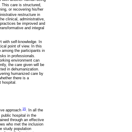
. This care is structured,
ing, or recovering his/her
nistrative restructure in
e clinical, administrative,
g practices be improved and
transformative and integral
t with self-knowledge. In
cal point of view. In this
p among the participants in
isks in professionals.
working environment can
ntly, the care given will be
lected in dehumanization.
livering humanized care by
whether there is a
 hospital.
15
ative approach
. In all the
public hospital in the
ined through an effective
ones who met the inclusion
he study population