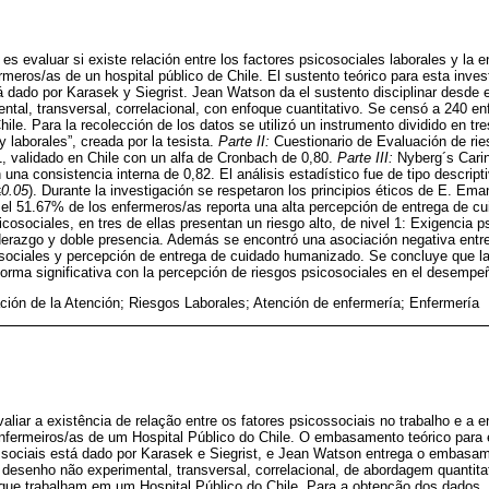
o es evaluar si existe relación entre los factores psicosociales laborales y la 
meros/as de un hospital público de Chile. El sustento teórico para esta inves
á dado por Karasek y Siegrist. Jean Watson da el sustento disciplinar desde
ental, transversal, correlacional, con enfoque cuantitativo. Se censó a 240 e
hile. Para la recolección de los datos se utilizó un instrumento dividido en tr
 laborales”, creada por la tesista.
Parte II:
Cuestionario de Evaluación de rie
validado en Chile con un alfa de Cronbach de 0,80.
Parte III:
Nyberg´s Cari
 una consistencia interna de 0,82. El análisis estadístico fue de tipo descripti
0.05
). Durante la investigación se respetaron los principios éticos de E. Ema
 el 51.67% de los enfermeros/as reporta una alta percepción de entrega de c
cosociales, en tres de ellas presentan un riesgo alto, de nivel 1: Exigencia p
derazgo y doble presencia. Además se encontró una asociación negativa entre
osociales y percepción de entrega de cuidado humanizado. Se concluye que l
rma significativa con la percepción de riesgos psicosociales en el desempe
ión de la Atención; Riesgos Laborales; Atención de enfermería; Enfermería
valiar a existência de relação entre os fatores psicossociais no trabalho e a 
nfermeiros/as de um Hospital Público do Chile. O embasamento teórico para
ssociais está dado por Karasek e Siegrist, e Jean Watson entrega o embasamen
desenho não experimental, transversal, correlacional, de abordagem quantita
que trabalham em um Hospital Público do Chile. Para a obtenção dos dados, 