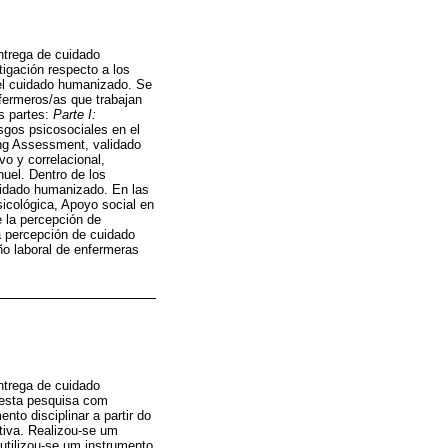
entrega de cuidado
tigación respecto a los
 el cuidado humanizado. Se
nfermeros/as que trabajan
es partes:
Parte I:
sgos psicosociales en el
ng Assessment, validado
vo y correlacional,
nuel. Dentro de los
uidado humanizado. En las
sicológica, Apoyo social en
 la percepción de
a percepción de cuidado
ño laboral de enfermeras
entrega de cuidado
 esta pesquisa com
to disciplinar a partir do
tiva. Realizou-se um
utilizou-se um instrumento