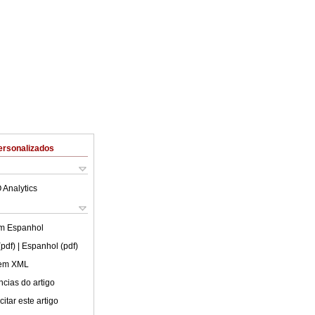
ersonalizados
 Analytics
em
Espanhol
(pdf)
| Espanhol (pdf)
 em XML
cias do artigo
itar este artigo