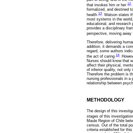
12
that invokes him or her
.
formalized, and destined to
13
health
. Watson states th
most systems in the world, 
educational, and research 
provides a disciplinary fra
perspective, moving away 
Therefore, delivering human
addition, it demands a cons
regard, some authors indica
14
the act of caring
. Howeve
Nurses should know that wo
affect their physical, menta
of inferior quality, not onl
Therefore the problem is t
nursing professionals in a 
relationship between psych
METHODOLOGY
The design of this investig
stages of this investigati
Maule Region of Chile bet
census. Out of the total p
criteria established for th