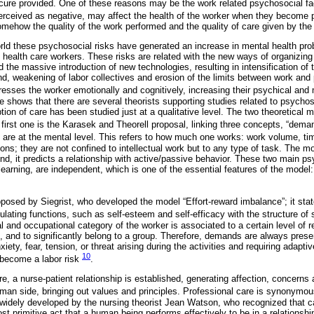
cure provided. One of these reasons may be the work related psychosocial fac
perceived as negative, may affect the health of the worker when they become
omehow the quality of the work performed and the quality of care given by the
orld these psychosocial risks have generated an increase in mental health prob
e, health care workers. These risks are related with the new ways of organizing 
 the massive introduction of new technologies, resulting in intensification of
, weakening of labor collectives and erosion of the limits between work and 
resses the worker emotionally and cognitively, increasing their psychical an
re shows that there are several theorists supporting studies related to psychoso
ption of care has been studied just at a qualitative level. The two theoretical 
 first one is the Karasek and Theorell proposal, linking three concepts, “dema
are at the mental level. This refers to how much one works: work volume, tim
ions; they are not confined to intellectual work but to any type of task. The mod
cond, it predicts a relationship with active/passive behavior. These two main
earning, are independent, which is one of the essential features of the model:
osed by Siegrist, who developed the model “Effort-reward imbalance”; it state
egulating functions, such as self-esteem and self-efficacy with the structure of
 and occupational category of the worker is associated to a certain level of ret
, and to significantly belong to a group. Therefore, demands are always prese
xiety, fear, tension, or threat arising during the activities and requiring adapt
10
become a labor risk
.
, a nurse-patient relationship is established, generating affection, concerns a
man side, bringing out values and principles. Professional care is synonym
idely developed by the nursing theorist Jean Watson, who recognized that ca
ost primitive act that a human being performs effectively to be in a relations