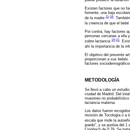
puede predecir la duración 
Existen factores que no fa
fomente, una baja escolari
11
-
16
de la madre
. También
la creencia de que el beb
Por contra, hay factores q
personas cercanas a ella y
19
-
21
sobre lactancia
. Exis
ahí la importancia de la in
El objetivo del presente ar
proporcionan a sus bebés. 
factores sociodemográfico
METODOLOGÍA
Se llevó a cabo un estudio
ciudad de Madrid. Del tota
muestreo no probabilístico
lactancia materna.
Los datos fueron recogido
revisión de Tocología o a l
escala que mide la autoefi
puedo”, y se puntúa del 1 
Cronbach de 0,79. Se trata