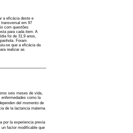
 a eficácia deste e
o transversal em 97
rio com questões
sta para cada item. A
édia foi de 31,9 anos,
spanhola. Foram
uiu-se que a eficácia da
ra realizar as
eros seis meses de vida,
s enfermedades como la
a dependen del momento de
cia de la lactancia materna
a por la experiencia previa
s un factor modificable que