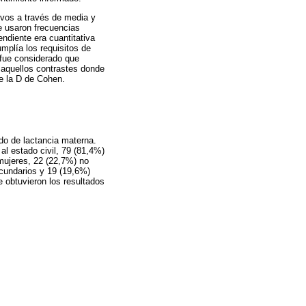
ivos a través de media y
se usaron frecuencias
endiente era cuantitativa
umplía los requisitos de
 fue considerado que
n aquellos contrastes donde
de la D de Cohen.
do de lactancia materna.
l estado civil, 79 (81,4%)
mujeres, 22 (22,7%) no
ecundarios y 19 (19,6%)
se obtuvieron los resultados