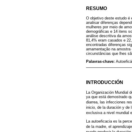
RESUMO
O objetivo deste estudo é 
analisar diferenças depend
mulheres por meio de amos
demográficas e 14 itens s
análise descritiva da amost
81,4% eram casados e 22,
encontradas diferenças sig
amamentação na amostra do
circunstâncias que lhes sã
Palavras-chave:
Autoeficá
INTRODUCCIÓN
La Organización Mundial d
ya que está demostrado q
diarrea, las infecciones re
inicio, de la duración y de
exclusiva a nivel mundial
La autoeficacia es la perc
de la madre, el aprendizaje