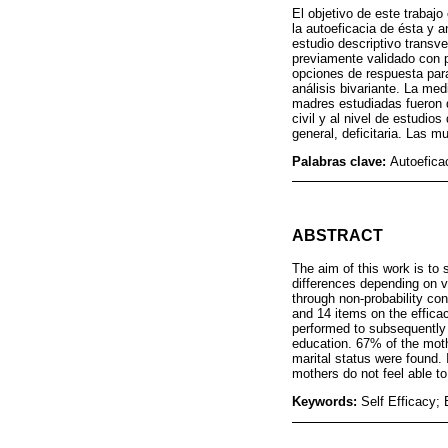
El objetivo de este trabaj
la autoeficacia de ésta y a
estudio descriptivo transv
previamente validado con p
opciones de respuesta para
análisis bivariante. La m
madres estudiadas fueron d
civil y al nivel de estudio
general, deficitaria. Las m
Palabras clave:
Autoefica
ABSTRACT
The aim of this work is to 
differences depending on v
through non-probability co
and 14 items on the effica
performed to subsequently
education. 67% of the mothe
marital status were found. 
mothers do not feel able t
Keywords:
Self Efficacy; 