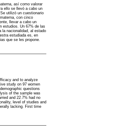
materna, así como valorar
a ello se llevó a cabo un
Se utilizó un cuestionario
 materna, con cinco
ente, llevar a cabo un
an estudios. Un 67% de las
 la nacionalidad, al estado
uestra estudiada es, en
cias que se les propone.
efficacy and to analyze
ptive study on 97 women
iodemographic questions
alysis of the sample was
arried and 22.7% had no
nality, level of studies and
rally lacking. First time