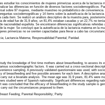
o es estudiar los conocimientos de mujeres primerizas acerca de la lactancia 
nalizar las diferencias en función de diversos factores sociodemográficos. Par
ersal sobre 97 mujeres, mediante muestreo no probabilístico de conveniencia. 
reguntas sociodemográficas y 14 ítems sobre la autoeficacia de la lactancia
 cada ítem. Se realizó un análisis descriptivo de la muestra para, posteriorm
edia de edad fue de 31,9 años; un 81,4% estaban casadas y un 22,7% no tení
e nacionalidad española. Se encontraron diferencias significativas referidas a
s de la mujer. Se concluyó que la autoeficacia de la lactancia materna en la m
ujeres primerizas no se sienten capacitadas para llevar a cabo las circunstan
cia; Lactancia Materna; Responsabilidad Parental; Paridad.
study the knowledge of first time mothers about breastfeeding, to assess its 
arious sociodemographic factors. It was carried out a cross-sectional descri
nvenience sampling. A previously validated questionnaire was used, with soc
cy of breastfeeding and five possible answers for each item. A descriptive an
 carry out a bivariate analysis. The mean age was 31.9 years, 81.4% were m
rs studied were of Spanish nationality. Significant differences regarding natio
It was concluded that the efficacy of breastfeeding in the study sample is gene
o carry out the circumstances proposed to them.
Breast Feeding; Parental Responsibility; Parity