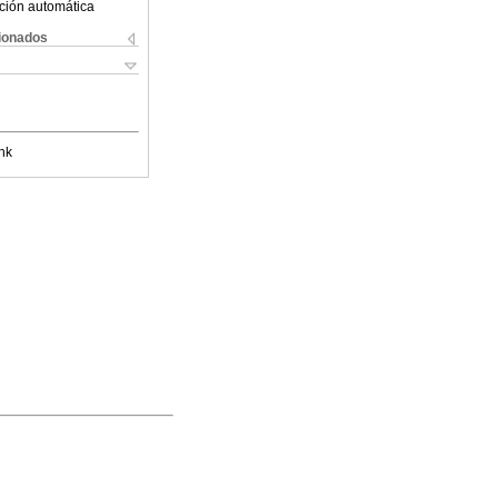
ción automática
cionados
nk