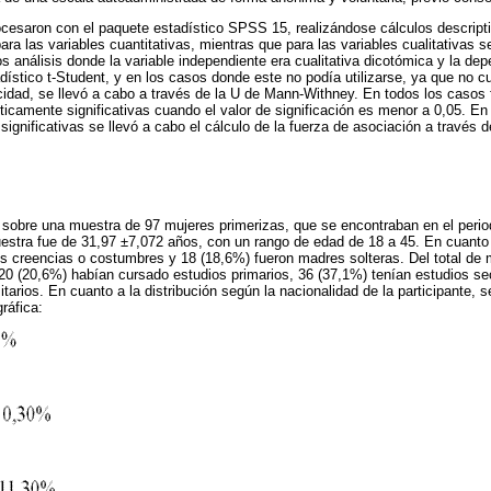
cesaron con el paquete estadístico SPSS 15, realizándose cálculos descript
ra las variables cuantitativas, mientras que para las variables cualitativas 
os análisis donde la variable independiente era cualitativa dicotómica y la dep
dístico t-Student, y en los casos donde este no podía utilizarse, ya que no c
idad, se llevó a cabo a través de la U de Mann-Withney. En todos los casos
sticamente significativas cuando el valor de significación es menor a 0,05. E
significativas se llevó a cabo el cálculo de la fuerza de asociación a través 
 sobre una muestra de 97 mujeres primerizas, que se encontraban en el perio
stra fue de 31,97 ±7,072 años, con un rango de edad de 18 a 45. En cuanto a
 creencias o costumbres y 18 (18,6%) fueron madres solteras. Del total de 
20 (20,6%) habían cursado estudios primarios, 36 (37,1%) tenían estudios s
itarios. En cuanto a la distribución según la nacionalidad de la participante, 
ráfica: