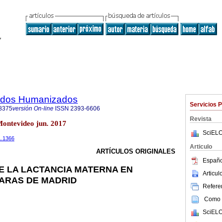
dados Humanizados
Servicios 
8375
versión On-line
ISSN
2393-6606
Revista
Montevideo jun. 2017
SciELO
1.1366
Articulo
ARTÍCULOS ORIGINALES
Españo
E LA LACTANCIA MATERNA EN
Articu
ARAS DE MADRID
Referen
Como c
SciELO