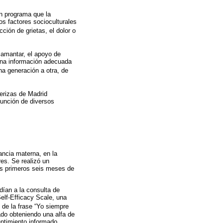
un programa que la
os factores socioculturales
ión de grietas, el dolor o
mamantar, el apoyo de
 una información adecuada
na generación a otra, de
merizas de Madrid
función de diversos
ancia materna, en la
res. Se realizó un
los primeros seis meses de
ían a la consulta de
Self-Efficacy Scale, una
 de la frase “Yo siempre
ado obteniendo una alfa de
ntimiento informado.