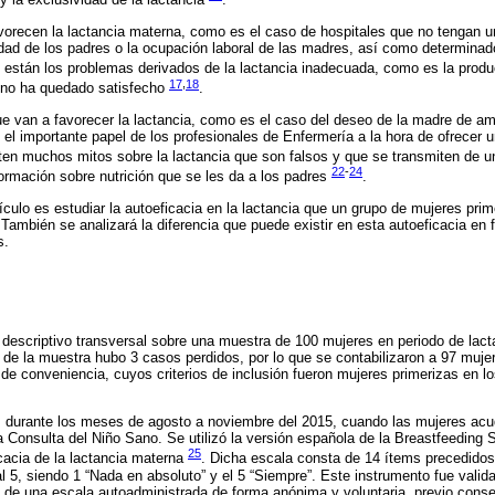
y la exclusividad de la lactancia
.
vorecen la lactancia materna, como es el caso de hospitales que no tengan 
dad de los padres o la ocupación laboral de las madres, así como determinad
 están los problemas derivados de la lactancia inadecuada, como es la producc
17
,
18
é no ha quedado satisfecho
.
ue van a favorecer la lactancia, como es el caso del deseo de la madre de a
 el importante papel de los profesionales de Enfermería a la hora de ofrecer
ten muchos mitos sobre la lactancia que son falsos y que se transmiten de u
22
-
24
formación sobre nutrición que se les da a los padres
.
tículo es estudiar la autoeficacia en la lactancia que un grupo de mujeres pri
También se analizará la diferencia que puede existir en esta autoeficacia en 
s.
 descriptivo transversal sobre una muestra de 100 mujeres en periodo de lact
l de la muestra hubo 3 casos perdidos, por lo que se contabilizaron a 97 muje
 de conveniencia, cuyos criterios de inclusión fueron mujeres primerizas en 
s durante los meses de agosto a noviembre del 2015, cuando las mujeres acud
a Consulta del Niño Sano. Se utilizó la versión española de la Breastfeeding 
25
cacia de la lactancia materna
. Dicha escala consta de 14 ítems precedidos
al 5, siendo 1 “Nada en absoluto” y el 5 “Siempre”. Este instrumento fue valid
 de una escala autoadministrada de forma anónima y voluntaria, previo conse