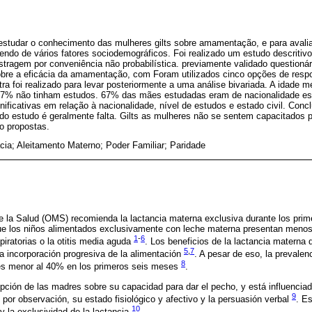
estudar o conhecimento das mulheres gilts sobre amamentação, e para avaliar
endo de vários fatores sociodemográficos. Foi realizado um estudo descritiv
tragem por conveniência não probabilística. previamente validado questioná
obre a eficácia da amamentação, com Foram utilizados cinco opções de respo
ra foi realizado para levar posteriormente a uma análise bivariada. A idade m
7% não tinham estudos. 67% das mães estudadas eram de nacionalidade e
nificativas em relação à nacionalidade, nível de estudos e estado civil. Concl
 estudo é geralmente falta. Gilts as mulheres não se sentem capacitados pa
o propostas.
cia; Aleitamento Materno; Poder Familiar; Paridade
e la Salud (OMS) recomienda la lactancia materna exclusiva durante los prim
ue los niños alimentados exclusivamente con leche materna presentan meno
1
-
6
spiratorias o la otitis media aguda
. Los beneficios de la lactancia matern
5
,
7
 la incorporación progresiva de la alimentación
. A pesar de eso, la prevalen
8
 es menor al 40% en los primeros seis meses
.
epción de las madres sobre su capacidad para dar el pecho, y está influenciad
9
 por observación, su estado fisiológico y afectivo y la persuasión verbal
. E
10