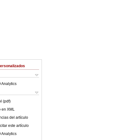
Personalizados
 Analytics
l (pdf)
lo en XML
cias del artículo
itar este artículo
 Analytics