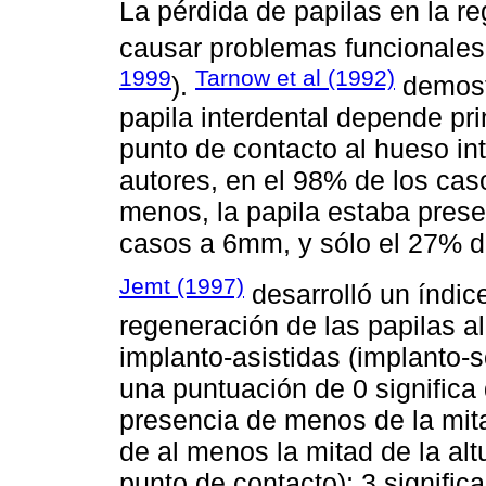
La pérdida de papilas en la re
causar problemas funcionales, 
1999
Tarnow et al (1992)
).
demostr
papila interdental depende pri
punto de contacto al hueso in
autores, en el 98% de los cas
menos, la papila estaba prese
casos a 6mm, y sólo el 27% 
Jemt (1997)
desarrolló un índic
regeneración de las papilas a
implanto-asistidas (implanto-s
una puntuación de 0 significa q
presencia de menos de la mitad
de al menos la mitad de la altu
punto de contacto); 3 signific