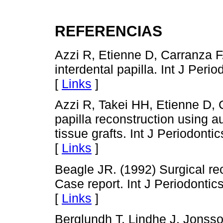
REFERENCIAS
Azzi R, Etienne D, Carranza F.
interdental papilla. Int J Peri
[
Links
]
Azzi R, Takei HH, Etienne D, 
papilla reconstruction using
tissue grafts. Int J Periodonti
[
Links
]
Beagle JR. (1992) Surgical reco
Case report. Int J Periodontic
[
Links
]
Berglundh T, Lindhe J, Jonsso