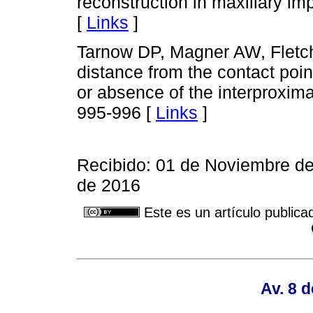
reconstruction in maxillary im
[
Links
]
Tarnow DP, Magner AW, Fletche
distance from the contact poin
or absence of the interproximal
995-996 [
Links
]
Recibido: 01 de Noviembre d
de 2016
Este es un artículo publica
Av. 8 