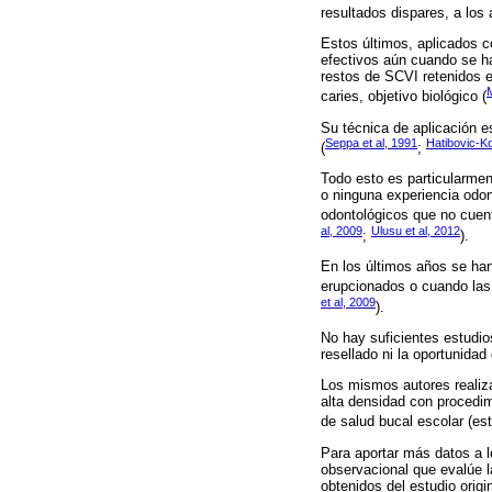
resultados dispares, a los 
Estos últimos, aplicados c
efectivos aún cuando se ha
restos de SCVI retenidos e
caries, objetivo biológico (
Su técnica de aplicación e
Seppa et al, 1991
Hatibovic-K
(
;
Todo esto es particularme
o ninguna experiencia odon
odontológicos que no cuent
al, 2009
Ulusu et al, 2012
;
).
En los últimos años se ha
erupcionados o cuando las 
et al, 2009
).
No hay suficientes estudi
resellado ni la oportunidad 
Los mismos autores realiza
alta densidad con procedi
de salud bucal escolar (estu
Para aportar más datos a l
observacional que evalúe l
obtenidos del estudio origin