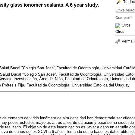
Traduc
sity glass ionomer sealants. A 6 year study.
Links rela
Compartir
Otros
Otros
Permali
Salud Bucal "Colegio San José",Facultad de Odontología, Universidad Católi
alud Bucal "Colegio San José". Facultad de Odontología, Universidad Católi
rvicio Investigación, Área del Niño, Facultad de Odontología, Universidad d
 Prótesis Fija. Facultad de Odontología, Universidad Católica del Uruguay
se de cemento de vidrio ionómero de alta densidad han demostrado ser eficac
, hay pocos estudios mayores a tres años de duración y poco se ha discutido 
 de realizarlo. El objetivo de esta investigación es llevar a cabo un estudio o
entivo de caries de los SCVI a 6 años. Tomando como base los datos obtenido