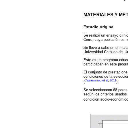
MATERIALES Y MÉ
Estudio original
Se realizó un ensayo clíni
Cerro, cuya población es m
Se llevó a cabo en el marc
Universidad Católica del U
Este es un programa educat
participaban en este progr
El conjunto de prestaciones
condiciones de la selecció
Casamayou et al, 2011
(
).
Se seleccionaron 68 pares 
según los criterios usados 
condición socio-económico-