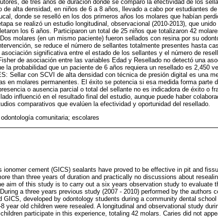
utores, de tres años de duración donde se comparó la efectividad de los sell
 de alta densidad, en niños de 6 a 8 años, llevado a cabo por estudiantes de
cal, donde se reselló en los dos primeros años los molares que habían perdid
tapa se realizó un estudio longitudinal, observacional (2010-2013), que unido 
etaron los 6 años. Participaron un total de 25 niños que totalizaron 42 molare
 Dos molares (en un mismo paciente) fueron sellados con resina por su odontól
intervención, se reduce el número de sellantes totalmente presentes hasta ca
sociación significativa entre el estado de los sellantes y el número de resell
Fisher de asociación entre las variables Edad y Resellado no detectó una asoci
e la probabilidad que un paciente de 6 años requiera un resellado es 2,450 
Sellar con SCVI de alta densidad con técnica de presión digital es una me
ras en molares permanentes. El éxito se potencia si esa medida forma parte 
presencia o ausencia parcial o total del sellante no es indicadora de éxito o f
llado influenció en el resultado final del estudio, aunque puede haber colabora
tudios comparativos que evalúen la efectividad y oportunidad del resellado.
; odontología comunitaria; escolares
s ionomer cement (GICS) sealants have proved to be effective in pit and fissu
more than three years of duration and practically no discussions about reseal
e aim of this study is to carry out a six years observation study to evaluate t
 During a three years previous study (2007 - 2010) performed by the authors 
d GICS, developed by odontology students during a community dental school p
 6-8 year old children were resealed. A longitudinal and observational study du
children participate in this experience, totaling 42 molars. Caries did not app