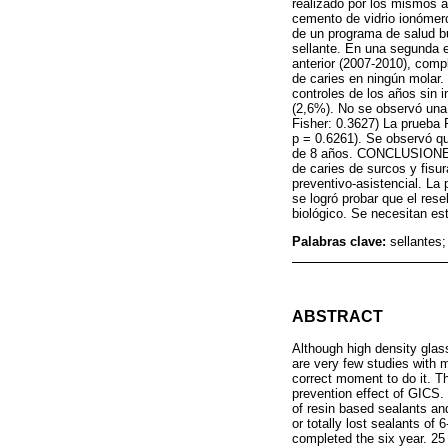
realizado por los mismos a
cemento de vidrio ionómero
de un programa de salud bu
sellante. En una segunda e
anterior (2007-2010), compl
de caries en ningún molar.
controles de los años sin 
(2,6%). No se observó una a
Fisher: 0.3627) La prueba 
p = 0.6261). Se observó qu
de 8 años. CONCLUSIONES: 
de caries de surcos y fisu
preventivo-asistencial. La 
se logró probar que el rese
biológico. Se necesitan es
Palabras clave:
sellantes
ABSTRACT
Although high density glas
are very few studies with 
correct moment to do it. Th
prevention effect of GICS.
of resin based sealants an
or totally lost sealants of
completed the six year. 25 