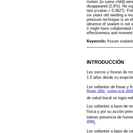
molars (in same child) were
disappeared (2,6%). No sig
test p-value = 0,3627). Fis
six years old needing a re
pressure technique is an ef
absence of sealant is not a
it might have collaborated 
effectiveness and moment 
Keywords:
fissure sealant
INTRODUCCIÓN
Los surcos y fisuras de mo
1.5 años desde su erupción
Los sellantes de fosas y fi
Rozier, 2001
Locker et al, 2003
;
de salud bucal se logra red
Los sellantes a base de re
física y por su acción preve
toleran presencia de humed
2006
).
Los sellantes a base de ce