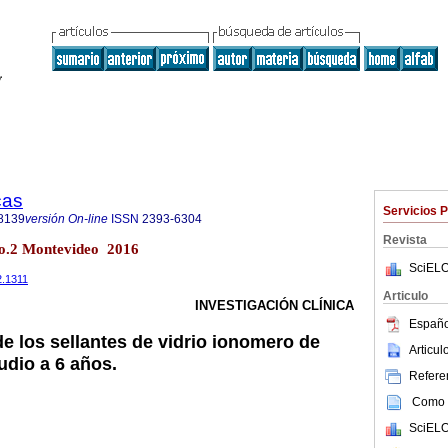
cas
Servicios 
8139
versión On-line
ISSN
2393-6304
Revista
no.2 Montevideo 2016
SciELO
2.1311
Articulo
INVESTIGACIÓN CLÍNICA
Españo
 los sellantes de vidrio ionomero de
Articu
udio a 6 años.
Referen
Como c
SciELO