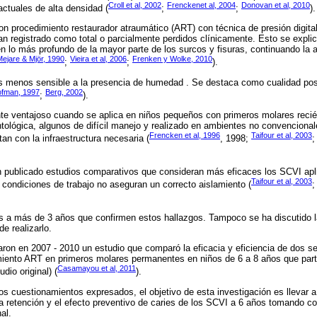
Croll et al, 2002
Frenckenet al, 2004
Donovan et al, 2010
actuales de alta densidad (
;
;
).
on procedimiento restaurador atraumático (ART) con técnica de presión digita
n registrado como total o parcialmente perdidos clínicamente. Esto se explic
n lo más profundo de la mayor parte de los surcos y fisuras, continuando la 
Mejare & Mjör, 1990
Vieira et al, 2006
Frenken y Wolke, 2010
;
;
).
s menos sensible a la presencia de humedad . Se destaca como cualidad positi
ofman, 1997
Berg, 2002
;
).
nte ventajoso cuando se aplica en niños pequeños con primeros molares reci
tológica, algunos de difícil manejo y realizado en ambientes no convencional
Frencken et al, 1996
Taifour et al, 2003
an con la infraestructura necesaria (
, 1998;
n publicado estudios comparativos que consideran más eficaces los SCVI apl
Taifour et al, 2003
condiciones de trabajo no aseguran un correcto aislamiento (
os a más de 3 años que confirmen estos hallazgos. Tampoco se ha discutido l
de realizarlo.
ron en 2007 - 2010 un estudio que comparó la eficacia y eficiencia de dos 
miento ART en primeros molares permanentes en niños de 6 a 8 años que par
Casamayou et al, 2011
dio original) (
).
os cuestionamientos expresados, el objetivo de esta investigación es llevar 
a retención y el efecto preventivo de caries de los SCVI a 6 años tomando c
al.