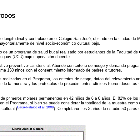
TODOS
co longitudinal y controlado en el Colegio San José, ubicado en la ciudad de 
ayoritariamente de nivel socio-económico cultural bajo.
o de un programa de salud bucal realizado por estudiantes de la Facultad de 
ruguay (UCU) bajo supervisión docente.
ivo-preventivo- asistencial. Atiende con criterio de riesgo y demanda progr
ama 150 niños con el consentimiento informado de padres o tutores.
 realizadas en el Programa, los criterios de riesgo, datos del relevamiento an
n de la muestra y los protocolos de procedimientos clínicos fueron descritos e
de primeros molares permanentes en 42 niños de 6 a 8 años. El 82% de los n
en el Programa, si bien se puede considerar la totalidad de la muestra como d
Barja-Fidalgo et al, 2009
cultural (
). Completaron los 3 años de estudio 50 pares 