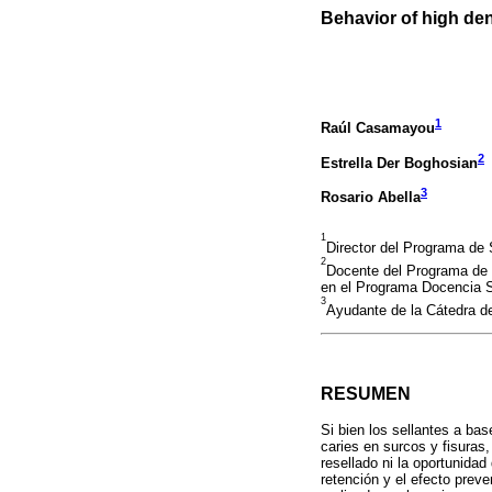
Behavior of high den
1
Raúl Casamayou
2
Estrella Der Boghosian
3
Rosario Abella
1
Director del Programa de 
2
Docente del Programa de S
en el Programa Docencia Se
3
Ayudante de la Cátedra de
RESUMEN
Si bien los sellantes a ba
caries en surcos y fisuras
resellado ni la oportunidad
retención y el efecto prev