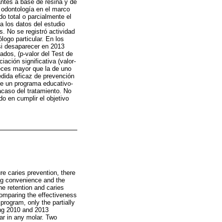
antes a base de resina y de
 odontología en el marco
o total o parcialmente el
a los datos del estudio
s. No se registró actividad
ogo particular. En los
si desaparecer en 2013
ados, (p-valor del Test de
ación significativa (valor-
veces mayor que la de uno
dida eficaz de prevención
de un programa educativo-
racaso del tratamiento. No
do en cumplir el objetivo
re caries prevention, there
ing convenience and the
he retention and caries
comparing the effectiveness
rogram, only the partially
ring 2010 and 2013
ear in any molar. Two