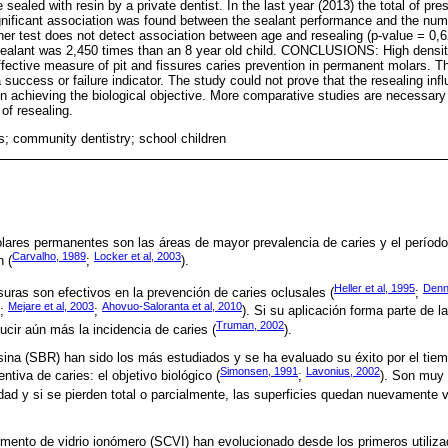
 sealed with resin by a private dentist. In the last year (2013) the total of p
nificant association was found between the sealant performance and the numb
her test does not detect association between age and resealing (p-value = 0,62
sealant was 2,450 times than an 8 year old child. CONCLUSIONS: High densit
fective measure of pit and fissures caries prevention in permanent molars. The
 success or failure indicator. The study could not prove that the resealing infl
in achieving the biological objective. More comparative studies are necessary
of resealing.
s; community dentistry; school children
lares permanentes son las áreas de mayor prevalencia de caries y el período
Carvalho, 1989
Locker et al, 2003
 (
;
).
Heller et al, 1995
Denn
suras son efectivos en la prevención de caries oclusales (
;
Mejare et al, 2003
Ahovuo-Saloranta et al, 2010
;
;
). Si su aplicación forma parte de 
Truman, 2002
ucir aún más la incidencia de caries (
).
sina (SBR) han sido los más estudiados y se ha evaluado su éxito por el tiem
Simonsen, 1991
Lavonius, 2002
ntiva de caries: el objetivo biológico (
;
). Son muy 
ad y si se pierden total o parcialmente, las superficies quedan nuevamente v
mento de vidrio ionómero (SCVI) han evolucionado desde los primeros utiliza