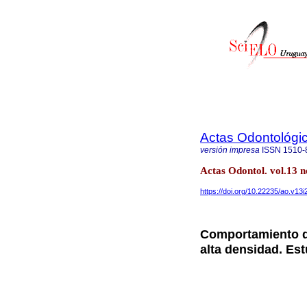
Actas Odontológi
versión impresa
ISSN
1510-
Actas Odontol. vol.13 
https://doi.org/10.22235/ao.v13i
Comportamiento de
alta densidad. Est