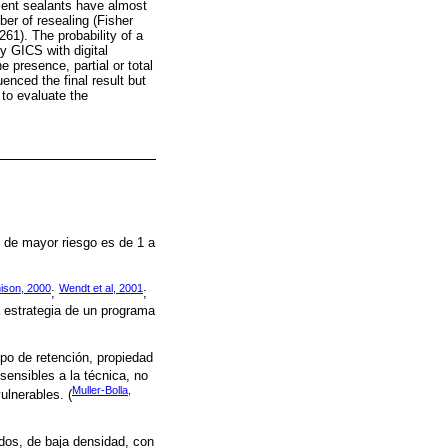
resent sealants have almost
er of resealing (Fisher
61). The probability of a
y GICS with digital
 presence, partial or total
uenced the final result but
 to evaluate the
 de mayor riesgo es de 1 a
ison, 2000
Wendt et al, 2001
;
;
la estrategia de un programa
po de retención, propiedad
sensibles a la técnica, no
Muller-Bolla,
ulnerables. (
dos, de baja densidad, con