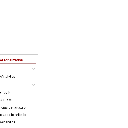
Personalizados
 Analytics
l (pdf)
lo en XML
cias del artículo
itar este artículo
 Analytics