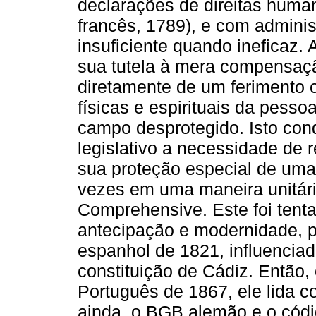
declarações de direitas huma
francês, 1789), e com administr
insuficiente quando ineficaz. 
sua tutela à mera compensaç
diretamente de um ferimento
físicas e espirituais da pess
campo desprotegido. Isto cond
legislativo a necessidade de r
sua proteção especial de uma
vezes em uma maneira unitár
Comprehensive. Este foi tent
antecipação e modernidade, pe
espanhol de 1821, influenciado
constituição de Cádiz. Então,
Português de 1867, ele lida 
ainda, o BGB alemão e o códi