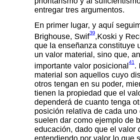
prioritarismo y al suficientis
entregar tres argumentos.
En primer lugar, y aquí segu
39
Brighouse, Swif
,Koski y Rec
que la enseñanza constituye u
un valor material, sino que, 
41
importante valor posicional
.
material son aquellos cuyo di
otros tengan en su poder, mi
tienen la propiedad que el va
dependerá de cuanto tenga otr
posición relativa de cada uno 
suelen dar como ejemplo de bi
educación, dado que el valor q
entendiendo por valor lo que 