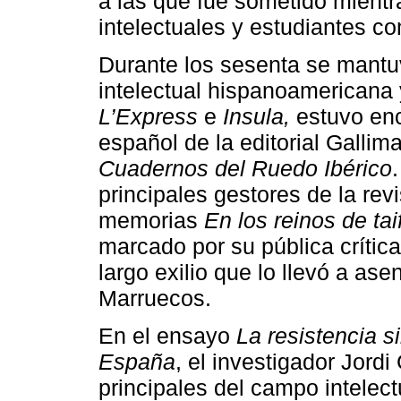
a las que fue sometido mientr
intelectuales y estudiantes c
Durante los sesenta se mantuv
intelectual hispanoamericana 
L’Express
e
Insula,
estuvo enc
español de la editorial Gallim
Cuadernos del Ruedo Ibérico
principales gestores de la rev
memorias
En los reinos de tai
marcado por su pública crítica
largo exilio que lo llevó a as
Marruecos.
En el ensayo
La resistencia s
España
, el investigador Jord
principales del campo intelect