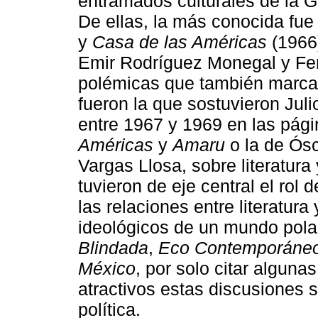
entramados culturales de la G
De ellas, la más conocida fue
y
Casa de las Américas
(1966)
Emir Rodríguez Monegal y Fe
polémicas que también marcaro
fueron la que sostuvieron Jul
entre 1967 y 1969 en las pági
Américas
y
Amaru
o la de Ós
Vargas Llosa, sobre literatura
tuvieron de eje central el rol 
las relaciones entre literatura 
ideológicos de un mundo pola
Blindada
,
Eco Contemporáne
México
, por solo citar alguna
atractivos estas discusiones so
política.