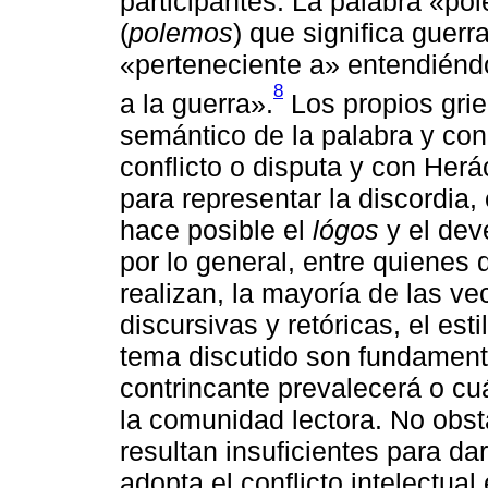
participantes. La palabra «po
(
polemos
) que significa guerra
«perteneciente a» entendiénd
8
a la guerra».
Los propios grie
semántico de la palabra y co
conflicto o disputa y con Herá
para representar la discordia, 
hace posible el
lógos
y el dev
por lo general, entre quienes 
realizan, la mayoría de las ve
discursivas y retóricas, el esti
tema discutido son fundament
contrincante prevalecerá o cu
la comunidad lectora. No obst
resultan insuficientes para d
adopta el conflicto intelectua