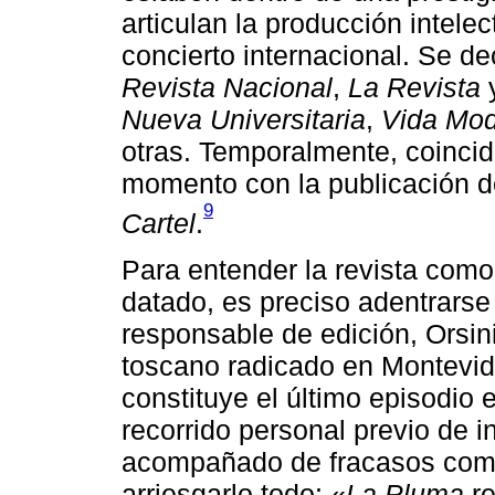
articulan la producción intelec
concierto internacional. Se de
Revista Nacional
,
La Revista
Nueva Universitaria
,
Vida Mo
otras. Temporalmente, coincid
momento con la publicación d
9
Cartel
.
Para entender la revista como
datado, es preciso adentrarse
responsable de edición, Orsini
toscano radicado en Montevide
constituye el último episodio 
recorrido personal previo de in
acompañado de fracasos comerc
arriesgarlo todo: «
La Pluma
re