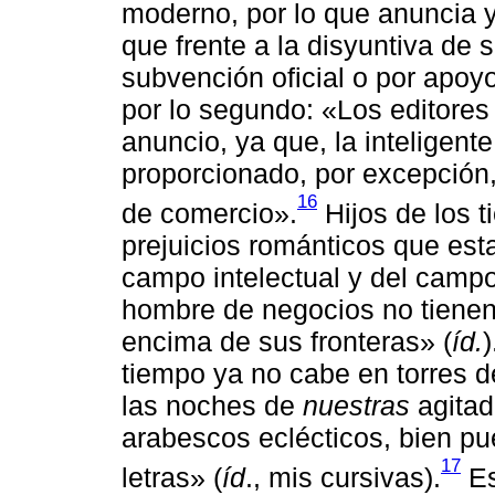
moderno, por lo que anuncia y
que frente a la disyuntiva de
subvención oficial o por apoy
por lo segundo: «Los editore
anuncio, ya que, la inteligent
proporcionado, por excepción
16
de comercio».
Hijos de los t
prejuicios románticos que esta
campo intelectual y del campo 
hombre de negocios no tiene
encima de sus fronteras» (
íd.
tiempo ya no cabe en torres d
las noches de
nuestras
agitad
arabescos eclécticos, bien pu
17
letras» (
íd
., mis cursivas).
Es