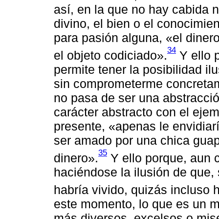
así, en la que no hay cabida n
divino, el bien o el conocimien
para pasión alguna, «el dinero
34
el objeto codiciado».
Y ello 
permite tener la posibilidad il
sin comprometerme concretame
no pasa de ser una abstracció
carácter abstracto con el eje
presente, «apenas le envidiaría
ser amado por una chica guapa
35
dinero».
Y ello porque, aun 
haciéndose la ilusión de que, 
habría vivido, quizás incluso
este momento, lo que es un me
más diversos, excelsos o mise