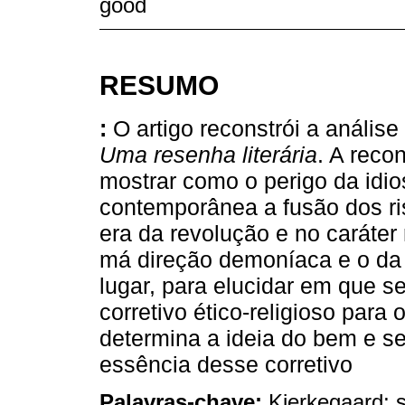
good
RESUMO
:
O artigo reconstrói a anális
Uma resenha literária
. A reco
mostrar como o perigo da idio
contemporânea a fusão dos ris
era da revolução e no caráter 
má direção demoníaca e o da 
lugar, para elucidar em que s
corretivo ético-religioso para
determina a ideia do bem e se
essência desse corretivo
Palavras-chave:
Kierkegaard; 