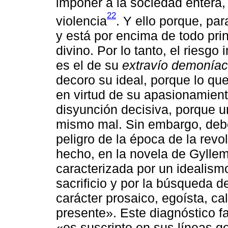
imponer a la sociedad entera, 
22
violencia
. Y ello porque, pa
y está por encima de todo prin
divino. Por lo tanto, el riesgo
es el de su
extravío demonía
decoro su ideal, porque lo qu
en virtud de su apasionamien
disyunción decisiva, porque u
mismo mal. Sin embargo, debe
peligro de la época de la rev
hecho, en la novela de Gyllem
caracterizada por un idealismo
sacrificio y por la búsqueda d
carácter prosaico, egoísta, ca
presente». Este diagnóstico f
«es suscripto en sus líneas g