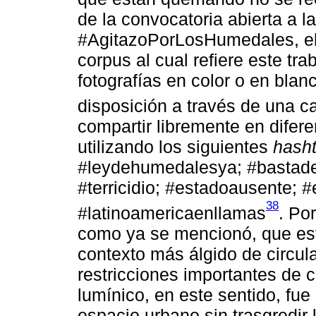
de la convocatoria abierta a
#AgitazoPorLosHumedales, el 
corpus al cual refiere este tr
fotografías en color o en blan
disposición a través de una c
compartir libremente en difere
utilizando los siguientes
hash
#leydehumedalesya; #bastade
#terricidio; #estadoausente; 
38
#latinoamericaenllamas
. Po
como ya se mencionó, que est
contexto más álgido de circul
restricciones importantes de c
lumínico, en este sentido, fu
espacio urbano sin trasgredir